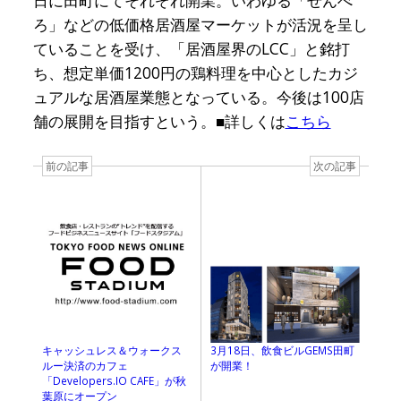
日に田町にてそれぞれ開業。いわゆる「せんべ
ろ」などの低価格居酒屋マーケットが活況を呈し
ていることを受け、「居酒屋界のLCC」と銘打
ち、想定単価1200円の鶏料理を中心としたカジ
ュアルな居酒屋業態となっている。今後は100店
舗の展開を目指すという。■詳しくは
こちら
前の記事
次の記事
キャッシュレス＆ウォークス
3月18日、飲食ビルGEMS田町
ルー決済のカフェ
が開業！
「Developers.IO CAFE」が秋
葉原にオープン