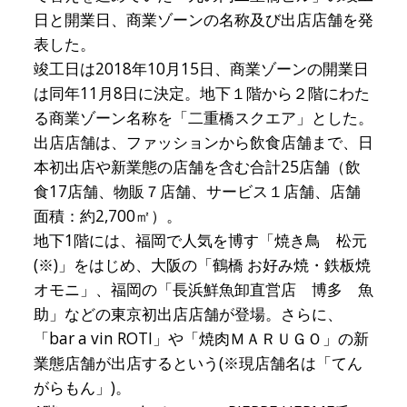
日と開業日、商業ゾーンの名称及び出店店舗を発
表した。
竣工日は2018年10月15日、商業ゾーンの開業日
は同年11月8日に決定。地下１階から２階にわた
る商業ゾーン名称を「二重橋スクエア」とした。
出店店舗は、ファッションから飲食店舗まで、日
本初出店や新業態の店舗を含む合計25店舗（飲
食17店舗、物販７店舗、サービス１店舗、店舗
面積：約2,700㎡）。
地下1階には、福岡で人気を博す「焼き鳥 松元
(※)」をはじめ、大阪の「鶴橋 お好み焼・鉄板焼
オモニ」、福岡の「長浜鮮魚卸直営店 博多 魚
助」などの東京初出店店舗が登場。さらに、
「bar a vin ROTI」や「焼肉ＭＡＲＵＧＯ」の新
業態店舗が出店するという(※現店舗名は「てん
がらもん」)。