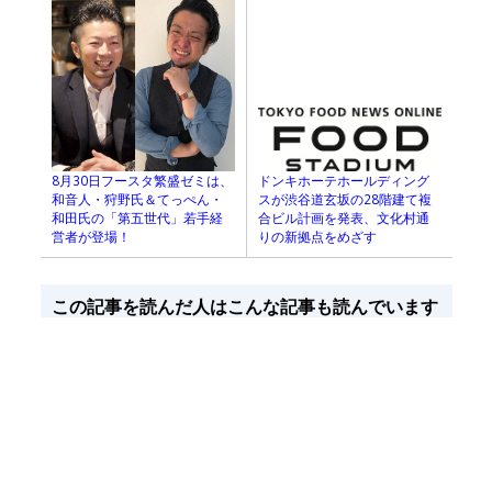
8月30日フースタ繁盛ゼミは、
ドンキホーテホールディング
和音人・狩野氏＆てっぺん・
スが渋谷道玄坂の28階建て複
和田氏の「第五世代」若手経
合ビル計画を発表、文化村通
営者が登場！
りの新拠点をめざす
この記事を読んだ人はこんな記事も読んでいます