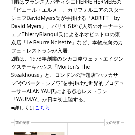
1階はフランス人パティシエPIERRE HERME氏の
「ピエール・エルメ」、カリフォルニアのスター
シェフDavidMyers氏が手掛ける「ADRIFT by
David Myers」、パリ１５区で人気のオーナーシ
ェフThierryBlanqui氏によるネオビストロの東
京店「Le Beurre Noisette」など、本物志向のカ
フェ・レストランが入居。
2階は、1978年創業のシカゴ発ウェットエイジン
グステーキハウス「Morton’s The
Steakhouse」と、ロンドンの話題店“ハッカサ
ン”や“パーク・シノワ”を手掛けた世界的プロデュ
ーサーALAN YAU氏による点心レストラン
「YAUMAY」が日本初上陸する。
■詳しくは
こちら
前の記事
次の記事