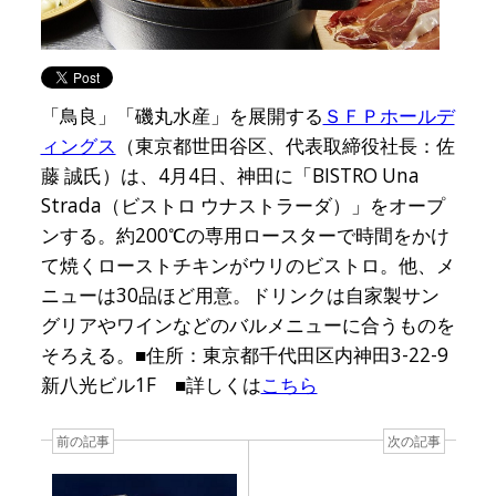
「鳥良」「磯丸水産」を展開する
ＳＦＰホールデ
ィングス
（東京都世田谷区、代表取締役社長：佐
藤 誠氏）は、4月4日、神田に「BISTRO Una
Strada（ビストロ ウナストラーダ）」をオープ
ンする。約200℃の専用ロースターで時間をかけ
て焼くローストチキンがウリのビストロ。他、メ
ニューは30品ほど用意。ドリンクは自家製サン
グリアやワインなどのバルメニューに合うものを
そろえる。■住所：東京都千代田区内神田3-22-9
新八光ビル1F ■詳しくは
こちら
前の記事
次の記事