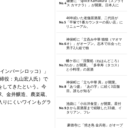
鎌倉に「Splice Kamakura（スプライ
No.4
ス カマクラ）」が開業。日本人に
46年続いた老舗居酒屋、二代目が
「平塚で1番カウンターの長い店」に
No.5
リニューアル。
神保町に「立呑み中華 猫猫（マオマ
オ）」がオープン。志木で出会った
No.6
男子2人組で独
幡ケ谷に「涅槃処（ねはんどころ）
わか」が開業。「多幸寿（タコス）
No.7
と小料理」の居酒
（ワインバーシロッコ）」
取締役：丸山宏人氏）で
神保町に「立ち中華 異」が開業。
をしてきたという。今
「あつ盛」「あの字」に続く3店舗
No.8
目。誰もが知る“
R、金井醸造、農楽蔵、
入りにくいワインもグラ
池袋に「小出洋食堂」が開業。星付
きから居酒屋まで経験した33歳、イ
No.9
タリアン、フレ
豪徳寺に「焼き鳥 金兵衛」がオープ