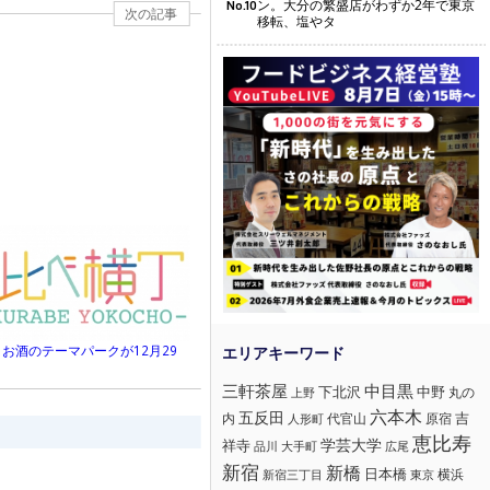
ン。大分の繁盛店がわずか2年で東京
No.10
次の記事
移転、塩やタ
お酒のテーマパークが12月29
三軒茶屋
中目黒
下北沢
中野
丸の
上野
六本木
五反田
吉
内
代官山
人形町
原宿
恵比寿
学芸大学
祥寺
大手町
広尾
品川
新宿
新橋
日本橋
横浜
新宿三丁目
東京