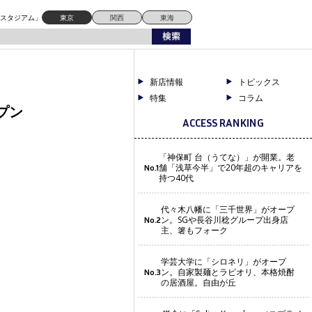
ドスタジアム」
東京
関西
東海
新店情報
トピックス
特集
コラム
ープン
ACCESS RANKING
「神保町 台（うてな）」が開業。老
舗「浅草今半」で20年超のキャリアを
No.1
持つ40代
代々木八幡に「三千世界」がオープ
ン。SGや長谷川稔グループ出身店
No.2
主、箸もフォーク
学芸大学に「シロネリ」がオープ
ン。自家製麺とラビオリ、本格焼酎
No.3
の居酒屋。自由が丘