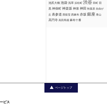
渋谷
池袋
浅草
目
池尻大橋
浜松町
田町
神楽坂
神田
黒
神保町
神泉
秋葉原
自由が
銀座
赤坂
表参道
丘
西荻窪
西麻布
青山
高円寺
麻布十番
高田馬場
ービス