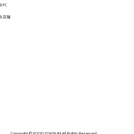
タFC
タ店舗
Copyright © FOOD STADIUM All Rights Reserved.