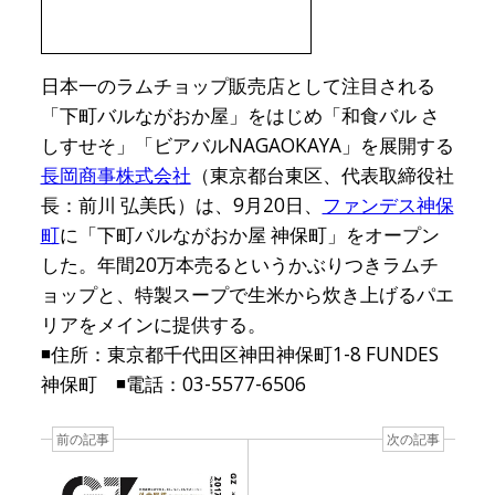
日本一のラムチョップ販売店として注目される
「下町バルながおか屋」をはじめ「和食バル さ
しすせそ」「ビアバルNAGAOKAYA」を展開する
長岡商事株式会社
（東京都台東区、代表取締役社
長：前川 弘美氏）は、9月20日、
ファンデス神保
町
に「下町バルながおか屋 神保町」をオープン
した。年間20万本売るというかぶりつきラムチ
ョップと、特製スープで生米から炊き上げるパエ
リアをメインに提供する。
◾️住所：東京都千代田区神田神保町1-8 FUNDES
神保町 ◾️電話：03-5577-6506
前の記事
次の記事