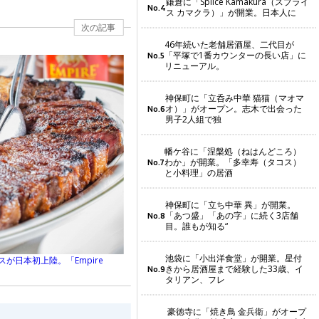
鎌倉に「Splice Kamakura（スプライ
No.4
ス カマクラ）」が開業。日本人に
次の記事
46年続いた老舗居酒屋、二代目が
「平塚で1番カウンターの長い店」に
No.5
リニューアル。
神保町に「立呑み中華 猫猫（マオマ
オ）」がオープン。志木で出会った
No.6
男子2人組で独
幡ケ谷に「涅槃処（ねはんどころ）
わか」が開業。「多幸寿（タコス）
No.7
と小料理」の居酒
神保町に「立ち中華 異」が開業。
「あつ盛」「あの字」に続く3店舗
No.8
目。誰もが知る“
池袋に「小出洋食堂」が開業。星付
が日本初上陸。「Empire
きから居酒屋まで経験した33歳、イ
No.9
タリアン、フレ
豪徳寺に「焼き鳥 金兵衛」がオープ