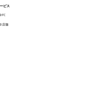
ービス
タFC
タ店舗