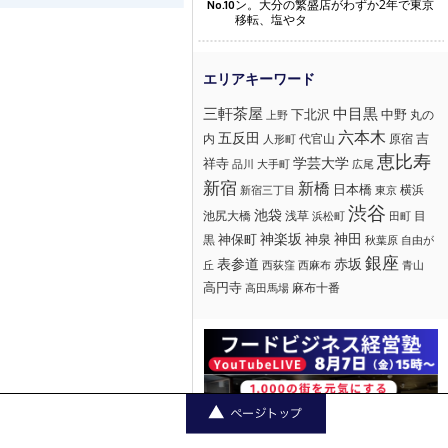
ン。大分の繁盛店がわずか2年で東京
No.10
移転、塩やタ
三軒茶屋
中目黒
下北沢
中野
丸の
上野
六本木
五反田
吉
内
代官山
人形町
原宿
恵比寿
学芸大学
祥寺
大手町
広尾
品川
新宿
新橋
日本橋
横浜
新宿三丁目
東京
渋谷
池袋
浅草
目
池尻大橋
浜松町
田町
神楽坂
神田
黒
神保町
神泉
秋葉原
自由が
銀座
赤坂
表参道
丘
西荻窪
西麻布
青山
高円寺
麻布十番
高田馬場