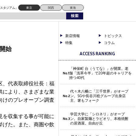
ドスタジアム」
東京
関西
東海
新店情報
トピックス
特集
コラム
開始
ACCESS RANKING
「神保町 台（うてな）」が開業。老
舗「浅草今半」で20年超のキャリアを
No.1
持つ40代
区、代表取締役社長：福
供により、さまざまな業
代々木八幡に「三千世界」がオープ
ン。SGや長谷川稔グループ出身店
No.2
向けのプレオープン調査
主、箸もフォーク
学芸大学に「シロネリ」がオープ
見を収集する事が可能に
ン。自家製麺とラビオリ、本格焼酎
No.3
の居酒屋。自由が丘
挙げた。また、商圏や飲