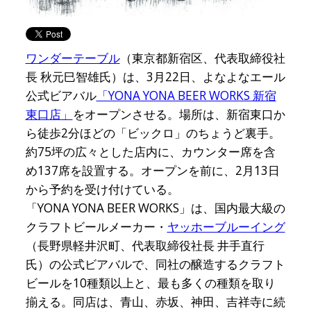
ワンダーテーブル
（東京都新宿区、代表取締役社
長 秋元巳智雄氏）は、3月22日、よなよなエール
公式ビアバル
「YONA YONA BEER WORKS 新宿
東口店」
をオープンさせる。場所は、新宿東口か
ら徒歩2分ほどの「ビックロ」のちょうど裏手。
約75坪の広々とした店内に、カウンター席を含
め137席を設置する。オープンを前に、2月13日
から予約を受け付けている。
「YONA YONA BEER WORKS」は、国内最大級の
クラフトビールメーカー・
ヤッホーブルーイング
（長野県軽井沢町、代表取締役社長 井手直行
氏）の公式ビアバルで、同社の醸造するクラフト
ビールを10種類以上と、最も多くの種類を取り
揃える。同店は、青山、赤坂、神田、吉祥寺に続