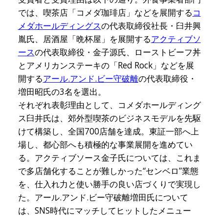
では、喫茶店「コメダ珈琲店」などを展開する
コ
メダホールディングス
の代表取締役社長・臼井興
胤氏、居酒屋「晩杯屋」を展開する
アクティブソ
ース
の代表取締役・金子源氏、ローストビーフ丼
とアメリカンステーキの「Red Rock」などを展
開する
アール.アンド.ビー守破離
の代表取締役・
増田昭氏の3名を選出。
それぞれ表彰理由として、コメダホールディング
ス臼井氏は、郊外型喫茶のビジネスモデルを先駆
けて構築し、全国700店舗を達成。東証一部へ上
場し、都心部へも積極的な事業展開を進めてい
る。アクティブソース金子氏については、これま
で多店舗化することが難しかった“センベロ”業態
を、仕入れ力と使い勝手の良い店づくりで実現し
た。アール.アンド.ビー守破離増田氏について
は、SNS時代にマッチしてヒットしたメニュー