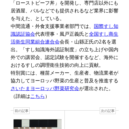
「ローストビーフ丼」を開発し、専門店以外にも
居酒屋、バルなどでも提供されるなど業界に影響
を与えた、としている。
中間流通・外食支援事業者部門では、
国際すし知
識認証協会
代表理事・風戸正義氏と
全国すし商生
活衛生同業組合連合会
会長・山縣正氏の2名を選
出。「すし知識海外認証制度」の立ち上げや国内
外での講習会、認定試験を開催するなど、海外に
おけるすしの調理衛生技術の向上に貢献。
特別賞には、種苗メーカー、生産者、物流業者が
協力してヨーロッパ野菜の生産と普及を推進する
さいたまヨーロッパ野菜研究会
が選出された。
（詳細は
こちら
）
前の記事
次の記事