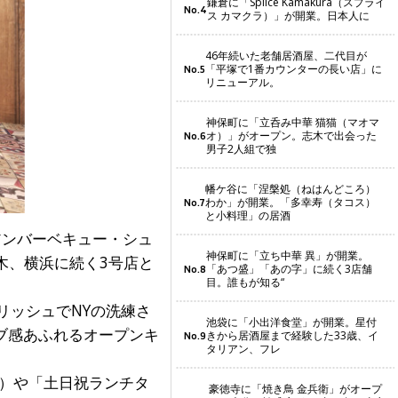
鎌倉に「Splice Kamakura（スプライ
No.4
ス カマクラ）」が開業。日本人に
46年続いた老舗居酒屋、二代目が
「平塚で1番カウンターの長い店」に
No.5
リニューアル。
神保町に「立呑み中華 猫猫（マオマ
オ）」がオープン。志木で出会った
No.6
男子2人組で独
幡ケ谷に「涅槃処（ねはんどころ）
わか」が開業。「多幸寿（タコス）
No.7
と小料理」の居酒
アンバーベキュー・シュ
神保町に「立ち中華 異」が開業。
木、横浜に続く3号店と
「あつ盛」「あの字」に続く3店舗
No.8
目。誰もが知る“
リッシュでNYの洗練さ
池袋に「小出洋食堂」が開業。星付
ブ感あふれるオープンキ
きから居酒屋まで経験した33歳、イ
No.9
タリアン、フレ
円）や「土日祝ランチタ
豪徳寺に「焼き鳥 金兵衛」がオープ