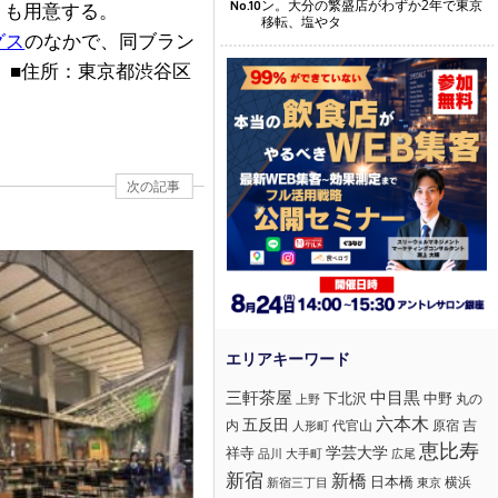
ン。大分の繁盛店がわずか2年で東京
No.10
）も用意する。
移転、塩やタ
グス
のなかで、同ブラン
。■住所：東京都渋谷区
次の記事
三軒茶屋
中目黒
下北沢
中野
丸の
上野
六本木
五反田
吉
内
代官山
人形町
原宿
恵比寿
学芸大学
祥寺
大手町
広尾
品川
新宿
新橋
日本橋
横浜
新宿三丁目
東京