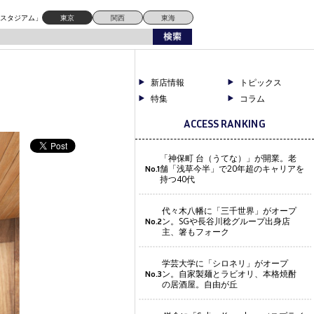
ドスタジアム」
東京
関西
東海
新店情報
トピックス
特集
コラム
ACCESS RANKING
「神保町 台（うてな）」が開業。老
舗「浅草今半」で20年超のキャリアを
No.1
持つ40代
代々木八幡に「三千世界」がオープ
ン。SGや長谷川稔グループ出身店
No.2
主、箸もフォーク
学芸大学に「シロネリ」がオープ
ン。自家製麺とラビオリ、本格焼酎
No.3
の居酒屋。自由が丘