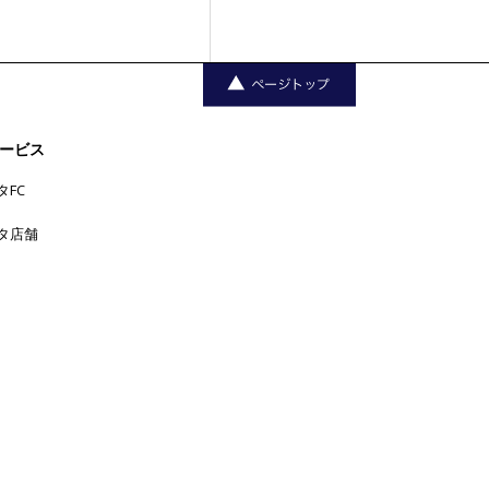
ービス
タFC
タ店舗