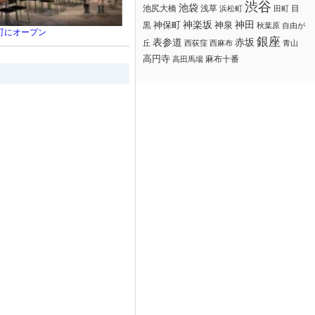
渋谷
池袋
浅草
目
池尻大橋
浜松町
田町
神楽坂
神田
黒
神保町
神泉
秋葉原
自由が
楽町にオープン
銀座
赤坂
表参道
丘
西荻窪
西麻布
青山
高円寺
麻布十番
高田馬場