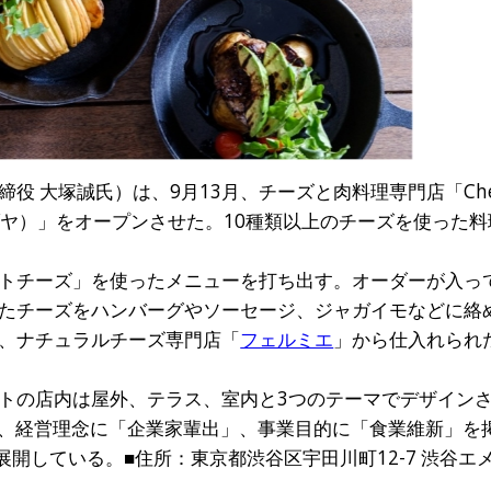
 大塚誠氏）は、9月13月、チーズと肉料理専門店「Cheese C
 シブヤ）」をオープンさせた。10種類以上のチーズを使った
トチーズ」を使ったメニューを打ち出す。オーダーが入っ
たチーズをハンバーグやソーセージ、ジャガイモなどに絡
、ナチュラルチーズ専門店「
フェルミエ
」から仕入れられ
トの店内は屋外、テラス、室内と3つのテーマでデザイン
以来、経営理念に「企業家輩出」、事業目的に「食業維新」を
展開している。■住所：東京都渋谷区宇田川町12-7 渋谷エメ
）