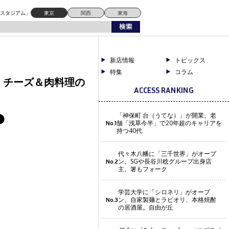
ドスタジアム」
東京
関西
東海
新店情報
トピックス
特集
コラム
業態、チーズ＆肉料理の
ACCESS RANKING
「神保町 台（うてな）」が開業。老
舗「浅草今半」で20年超のキャリアを
No.1
持つ40代
代々木八幡に「三千世界」がオープ
ン。SGや長谷川稔グループ出身店
No.2
主、箸もフォーク
学芸大学に「シロネリ」がオープ
ン。自家製麺とラビオリ、本格焼酎
No.3
の居酒屋。自由が丘