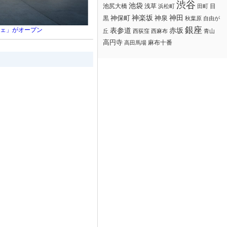
渋谷
池袋
浅草
目
池尻大橋
浜松町
田町
神楽坂
神田
黒
神保町
神泉
秋葉原
自由が
銀座
フェ」がオープン
赤坂
表参道
丘
西荻窪
西麻布
青山
高円寺
麻布十番
高田馬場