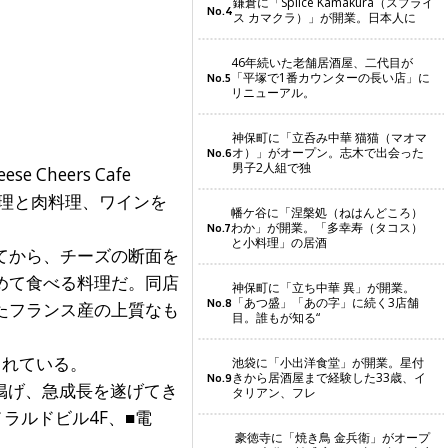
鎌倉に「Splice Kamakura（スプライ
No.4
ス カマクラ）」が開業。日本人に
46年続いた老舗居酒屋、二代目が
「平塚で1番カウンターの長い店」に
No.5
リニューアル。
神保町に「立呑み中華 猫猫（マオマ
オ）」がオープン。志木で出会った
No.6
男子2人組で独
heers Cafe
料理と肉料理、ワインを
幡ケ谷に「涅槃処（ねはんどころ）
わか」が開業。「多幸寿（タコス）
No.7
と小料理」の居酒
てから、チーズの断面を
めて食べる料理だ。同店
神保町に「立ち中華 異」が開業。
「あつ盛」「あの字」に続く3店舗
No.8
たフランス産の上質なも
目。誰もが知る“
されている。
池袋に「小出洋食堂」が開業。星付
きから居酒屋まで経験した33歳、イ
No.9
掲げ、急成長を遂げてき
タリアン、フレ
ラルドビル4F、■電
豪徳寺に「焼き鳥 金兵衛」がオープ