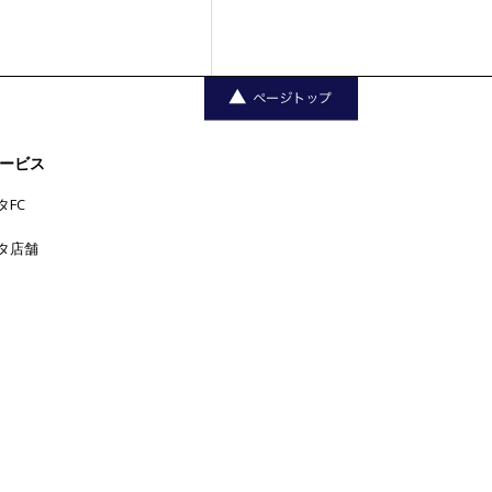
ービス
タFC
タ店舗