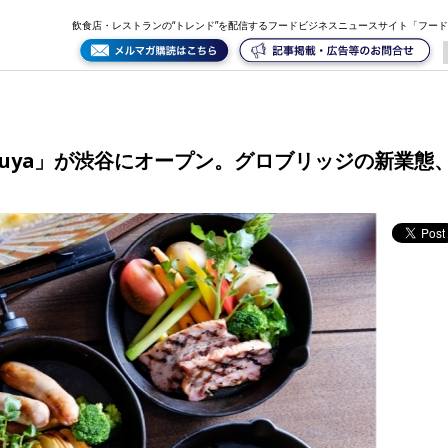
ロブリッジの新業態、チーズ＆肉料理の専門店
飲食店・レストランの“トレンド”を配信するフードビジネスニュースサイト「フー
fe Shibuya」が渋谷にオープン。グロブリッジの新