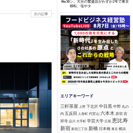
ン。大分の繁盛店がわずか2年で東京
No.10
移転、塩やタ
次の記事
三軒茶屋
中目黒
下北沢
中野
丸の
上野
六本木
五反田
吉
内
代官山
人形町
原宿
恵比寿
学芸大学
祥寺
大手町
広尾
品川
新宿
新橋
日本橋
横浜
新宿三丁目
東京