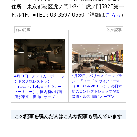
住所：東京都港区虎ノ門1-8-11 虎ノ門5825第一
ビル1F、■TEL：03-3597-0550（詳細は
こちら
）
前の記事
次の記事
4月22日、パリのスイーツブラ
4月21日、アメリカ・ポートラ
ンド「ユーゴ & ヴィクトール
ンドの人気レストラン
（HUGO & VICTOR）」の日本
「navarre Tokyo（ナヴァー
初のコンセプトショップが表
トーキョー）」国内初の路面
参道ヒルズ1階にオープン
店が東京・青山にオープン
この記事を読んだ人はこんな記事も読んでいます