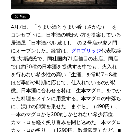
4月7日、「うまい酒とうまい肴（さかな）」を
コンセプトに、日本酒の味わい方を提案している
居酒屋「日本酒バル 蔵よし」の２号店が虎ノ門
にオープンした。経営は、
グロブリッジ
代表取締
役 大塚誠氏で、同社国内71店舗目の出店。同店
では約30種の日本酒を提供する中でも、火入れ
を行わない希少性の高い「生酒」を常時7～8種
ほど季節や時期に応じて、仕入れているのが特
徴。日本酒に合わせる肴は「生本マグロ」をつか
った料理をメインに用意する。本マグロの中落ち
に、漬けの卵黄を乗せた「まぐら」（490円）、
一本のマグロから200gしかとれない希少部位、
カマトロを軽く炙り旨みを閉じ込めた「本マグロ
カマトロの炙り」（1290円、数量限定）など。■