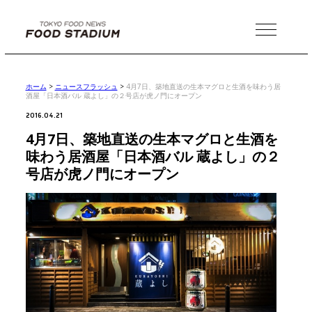
MENU
ホーム
>
ニュースフラッシュ
>
4月7日、築地直送の生本マグロと生酒を味わう居
酒屋「日本酒バル 蔵よし」の２号店が虎ノ門にオープン
2016.04.21
4月7日、築地直送の生本マグロと生酒を
味わう居酒屋「日本酒バル 蔵よし」の２
号店が虎ノ門にオープン