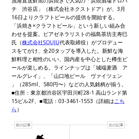
漁港直送鮮魚の浜焼きで人気の「浜焼酒場トロハ
チ 渋谷店」（株式会社ネクストドア）が、3月
16日よりクラフトビールの提供を開始する。
「浜焼き×クラフトビール」という新しい組み合
わせを提案。ビアゼネラリストの福島茶坊主寿巳
氏（
株式会社SOUJU
代表取締役）がプロデュー
スをてがけ、全20タップを導入した。新鮮な海
鮮料理と相性のいい、国内産を中心とした樽生ビ
ールが楽しめる。ラインナップは「城端麦酒 ア
ールグレイ」、「山口地ビール ヴァイツェン
」（285ml、580円〜）などの人気銘柄が揃う。
■住所：東京都渋谷区宇田川町28-1 高山ランド第
15ビル2F、■電話：03-3461-1553（詳細は
こち
ら
）
前の記事
次の記事