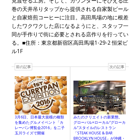
見渡せる工房。そして、カウンターにそびえる圧
巻の天井吊りタップから提供される自家製ビール
と自家焙煎コーヒーに注目。高田馬場の地に根差
したワクワクした店になるようにと、スタッフ一
同が手作りで街に必要とされる店作りを行ってい
る。■住所：東京都新宿区高田馬場1-29-2 恒栄ビ
ル1F
前の記事
次の記事
3月6日、日本最大規模の種類
みたのクリエイトの新業態。
を集めたグルメイベント「カ
グローバル×ローカル“グローカ
レーパン博覧会2016」を二子
ル”スタイルのレストラン
玉川ライズで開催
「STEAK HOUSE & BAR
BROOKLYN HOUSE」が沖縄・