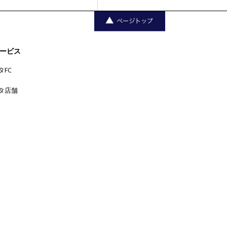
ービス
タFC
タ店舗