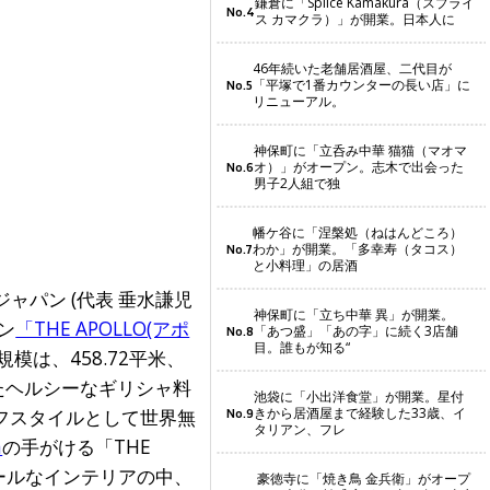
鎌倉に「Splice Kamakura（スプライ
No.4
ス カマクラ）」が開業。日本人に
46年続いた老舗居酒屋、二代目が
「平塚で1番カウンターの長い店」に
No.5
リニューアル。
神保町に「立呑み中華 猫猫（マオマ
オ）」がオープン。志木で出会った
No.6
男子2人組で独
幡ケ谷に「涅槃処（ねはんどころ）
わか」が開業。「多幸寿（タコス）
No.7
と小料理」の居酒
ジャパン (代表 垂水謙児
神保町に「立ち中華 異」が開業。
ン
「THE APOLLO(アポ
「あつ盛」「あの字」に続く3店舗
No.8
目。誰もが知る“
模は、458.72平米、
たヘルシーなギリシャ料
池袋に「小出洋食堂」が開業。星付
きから居酒屋まで経験した33歳、イ
フスタイルとして世界無
No.9
タリアン、フレ
n
の手がける「THE
ールなインテリアの中、
豪徳寺に「焼き鳥 金兵衛」がオープ