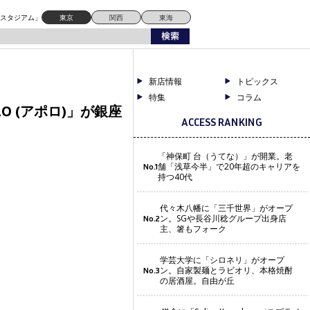
ドスタジアム」
東京
関西
東海
新店情報
トピックス
特集
コラム
O (アポロ)」が銀座
ACCESS RANKING
「神保町 台（うてな）」が開業。老
舗「浅草今半」で20年超のキャリアを
No.1
持つ40代
代々木八幡に「三千世界」がオープ
ン。SGや長谷川稔グループ出身店
No.2
主、箸もフォーク
学芸大学に「シロネリ」がオープ
ン。自家製麺とラビオリ、本格焼酎
No.3
の居酒屋。自由が丘