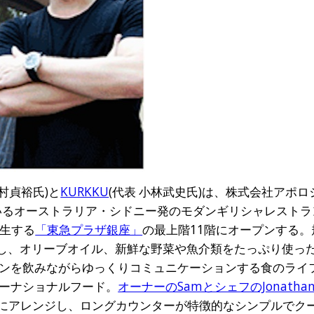
中村貞裕氏)と
KURKKU
(代表 小林武史氏)は、株式会社アポロ
いるオーストラリア・シドニー発のモダンギリシャレストラ
誕生する
「東急プラザ銀座­」
の最上階11階にオープンする。規
かし、オリーブオイル、新鮮な野菜や魚介類をたっぷり使っ
ンを飲みながらゆっくりコミュニケーションする食のライ
ーナショナルフード。
オーナーのSamとシェフのJonatha
ダンにアレンジし、ロングカウンターが特徴的なシンプルでク