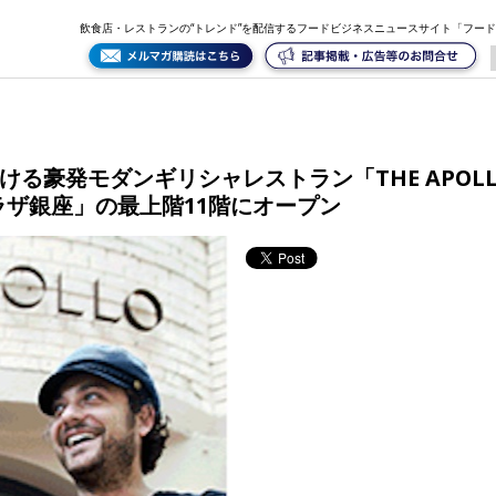
­E APOLLO (アポロ)」が銀座数寄屋橋に誕生する「東急プラザ銀座­」の最上階11階にオープン
飲食店・レストランの“トレンド”を配信するフードビジネスニュースサイト「フー
る豪発モダンギリシャレストラン「TH­E APOLL
ザ銀座­」の最上階11階にオープン