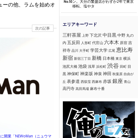
ン。大分の繁盛店がわずか2年で東京
No.10
ューの他、ラムを始めオ
移転、塩やタ
次の記事
三軒茶屋
中目黒
下北沢
中野
丸の
上野
六本木
五反田
吉
内
代官山
人形町
原宿
恵比寿
学芸大学
祥寺
大手町
広尾
品川
新宿
新橋
日本橋
横浜
新宿三丁目
東京
渋谷
池袋
浅草
目
池尻大橋
浜松町
田町
神楽坂
神田
黒
神保町
神泉
秋葉原
自由が
銀座
赤坂
表参道
丘
西荻窪
西麻布
青山
高円寺
麻布十番
高田馬場
口に開業「NEWoMan（ニュウマ