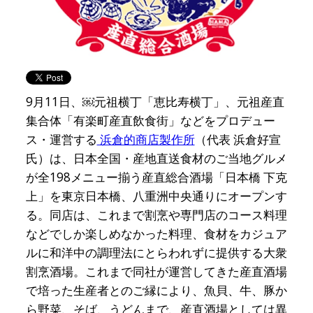
9月11日、￼元祖横丁「恵比寿横丁」、元祖産直
集合体「有楽町産直飲食街」などをプロデュー
ス・運営する
浜倉的商店製作所
（代表 浜倉好宣
氏）は、日本全国・産地直送食材のご当地グルメ
が全198メニュー揃う産直総合酒場「日本橋 下克
上」を東京日本橋、八重洲中央通りにオープンす
る。同店は、これまで割烹や専門店のコース料理
などでしか楽しめなかった料理、食材をカジュア
ルに和洋中の調理法にとらわれずに提供する大衆
割烹酒場。これまで同社が運営してきた産直酒場
で培った生産者とのご縁により、魚貝、牛、豚か
ら野菜、そば、うどんまで、産直酒場としては異