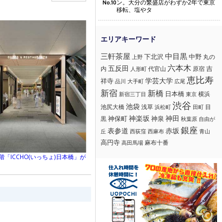
ン。大分の繁盛店がわずか2年で東京
No.10
移転、塩やタ
三軒茶屋
中目黒
下北沢
中野
丸の
上野
六本木
五反田
吉
内
代官山
人形町
原宿
恵比寿
学芸大学
祥寺
大手町
広尾
品川
新宿
新橋
日本橋
横浜
新宿三丁目
東京
渋谷
池袋
浅草
目
池尻大橋
浜松町
田町
神楽坂
神田
黒
神保町
神泉
秋葉原
自由が
銀座
赤坂
表参道
丘
西荻窪
西麻布
青山
高円寺
麻布十番
高田馬場
「ICCHO(いっちょ)日本橋」が