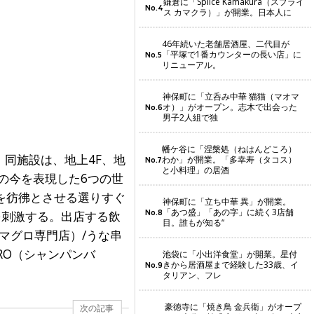
鎌倉に「Splice Kamakura（スプライ
No.4
ス カマクラ）」が開業。日本人に
46年続いた老舗居酒屋、二代目が
「平塚で1番カウンターの長い店」に
No.5
リニューアル。
神保町に「立呑み中華 猫猫（マオマ
オ）」がオープン。志木で出会った
No.6
男子2人組で独
幡ケ谷に「涅槃処（ねはんどころ）
同施設は、地上4F、地
わか」が開業。「多幸寿（タコス）
No.7
と小料理」の居酒
の今を表現した6つの世
を彷彿とさせる選りすぐ
神保町に「立ち中華 異」が開業。
「あつ盛」「あの字」に続く3店舗
No.8
を刺激する。出店する飲
目。誰もが知る“
（マグロ専門店）/うな串
RO（シャンパンバ
池袋に「小出洋食堂」が開業。星付
きから居酒屋まで経験した33歳、イ
No.9
タリアン、フレ
豪徳寺に「焼き鳥 金兵衛」がオープ
次の記事