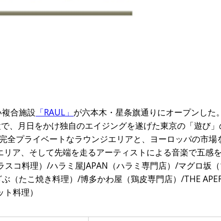
い複合施設
「RAUL」
が六本木・星条旗通りにオープンした。
施設で、月日をかけ独自のエイジングを遂げた東京の「遊び」
完全プライベートなラウンジエリアと、ヨーロッパの市場
エリア、そして先端を走るアーティストによる音楽で五感
ラスコ料理）/ハラミ屋JAPAN（ハラミ専門店）/マグロ坂
ぶ（たこ焼き料理）/博多かわ屋（鶏皮専門店）/THE APE
エット料理）