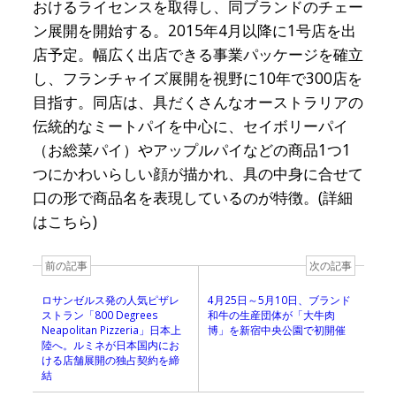
おけるライセンスを取得し、同ブランドのチェー
ン展開を開始する。2015年4月以降に1号店を出
店予定。幅広く出店できる事業パッケージを確立
し、フランチャイズ展開を視野に10年で300店を
目指す。同店は、具だくさんなオーストラリアの
伝統的なミートパイを中心に、セイボリーパイ
（お総菜パイ）やアップルパイなどの商品1つ1
つにかわいらしい顔が描かれ、具の中身に合せて
口の形で商品名を表現しているのが特徴。(詳細
はこちら)
前の記事
次の記事
ロサンゼルス発の人気ピザレ
4月25日～5月10日、ブランド
ストラン「800 Degrees
和牛の生産団体が「大牛肉
Neapolitan Pizzeria」日本上
博」を新宿中央公園で初開催
陸へ。ルミネが日本国内にお
ける店舗展開の独占契約を締
結