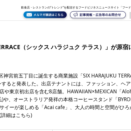
テラス）」が原宿にオープン
飲食店・レストランの“トレンド”を配信するフードビジネスニュースサイト「フー
U TERRACE（シックス ハラジュク テラス）」が原
神宮前五丁目に誕生する商業施設「SIX HARAJUKU TER
プンすると発表した。出店テナントには、ファッション、ヘ
京初出店を含む8店舗。HAWAIIAN×MEXICAN「Aloh
)や、オーストラリア発祥の本格コーヒースタンド「BYRON B
ーが楽しめる「Acai cafe」、大人の時間と空間がひろ
詳細はこちら)