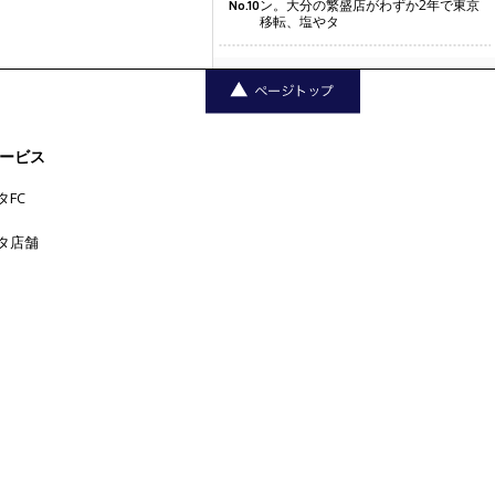
ン。大分の繁盛店がわずか2年で東京
No.10
移転、塩やタ
三軒茶屋
中目黒
下北沢
中野
丸の
上野
六本木
五反田
吉
内
代官山
人形町
原宿
ービス
恵比寿
学芸大学
祥寺
大手町
広尾
品川
タFC
新宿
新橋
日本橋
横浜
新宿三丁目
東京
渋谷
池袋
浅草
目
池尻大橋
浜松町
田町
タ店舗
神楽坂
神田
黒
神保町
神泉
秋葉原
自由が
銀座
赤坂
表参道
丘
西荻窪
西麻布
青山
高円寺
麻布十番
高田馬場