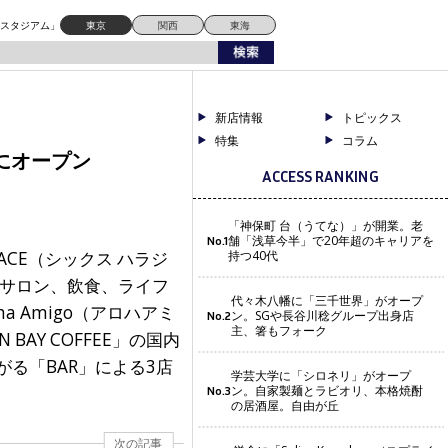
ドスタジアム」
東京
関西
東海
新店情報
トピックス
特集
コラム
宿にオープン
ACCESS RANKING
「神保町 台（うてな）」が開業。老
舗「浅草今半」で20年超のキャリアを
No.1
RACE（シックス ハラジ
持つ40代
アサロン、飲食、ライフ
代々木八幡に「三千世界」がオープ
a Amigo（アロハアミ
ン。SGや長谷川稔グループ出身店
No.2
主、箸もフォーク
AY COFFEE」の国内
がる「BAR」による3店
学芸大学に「シロネリ」がオープ
ン。自家製麺とラビオリ、本格焼酎
No.3
の居酒屋。自由が丘
次の記事