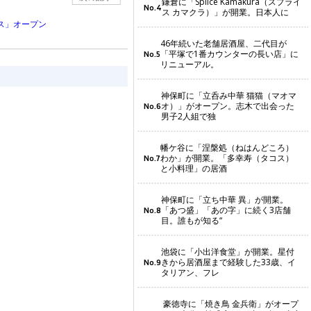
鎌倉に「Splice Kamakura（スプライ
No.4
ス カマクラ）」が開業。日本人に
ス」オープン
46年続いた老舗居酒屋、二代目が
「平塚で1番カウンターの長い店」に
No.5
リニューアル。
神保町に「立呑み中華 猫猫（マオマ
オ）」がオープン。志木で出会った
No.6
男子2人組で独
幡ケ谷に「涅槃処（ねはんどころ）
わか」が開業。「多幸寿（タコス）
No.7
と小料理」の居酒
神保町に「立ち中華 異」が開業。
「あつ盛」「あの字」に続く3店舗
No.8
目。誰もが知る“
池袋に「小出洋食堂」が開業。星付
きから居酒屋まで経験した33歳、イ
No.9
タリアン、フレ
豪徳寺に「焼き鳥 金兵衛」がオープ