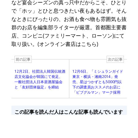
など宴会シーズンの真っ只中だからこそ、ひとり
で「ホッ」とひと息つきたい夜もあるはず。そん
なときにぴったりの、お酒も食べ物も雰囲気も抜
群のお店を編集部ライターが厳選。首都圏主要書
店、コンビニ(ファミリーマート、ローソン)にて
取り扱い。(オンライン書店はこちら)
前の記事
次の記事
12月2日、社団法人韓国伝統酒
12月6日、「ミシュランガイド
店文化協会が韓国にて発足、
東京・横浜・湘南2014」発
一般社団法人日本居酒屋協会
売、星はつかずとも5000円以
と「友好団体協定」を締結
下の調査員おススメのお店に
「ビブグルマン」マーク採用
この記事を読んだ人はこんな記事も読んでいます