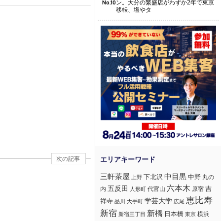
ン。大分の繁盛店がわずか2年で東京
No.10
移転、塩やタ
次の記事
三軒茶屋
中目黒
下北沢
中野
丸の
上野
六本木
五反田
吉
内
代官山
人形町
原宿
恵比寿
学芸大学
祥寺
大手町
広尾
品川
新宿
新橋
日本橋
横浜
新宿三丁目
東京