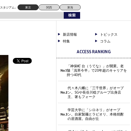
ドスタジアム」
東京
関西
東海
新店情報
トピックス
特集
コラム
ACCESS RANKING
「神保町 台（うてな）」が開業。老
舗「浅草今半」で20年超のキャリアを
No.1
持つ40代
代々木八幡に「三千世界」がオープ
ン。SGや長谷川稔グループ出身店
No.2
主、箸もフォーク
学芸大学に「シロネリ」がオープ
ン。自家製麺とラビオリ、本格焼酎
No.3
の居酒屋。自由が丘