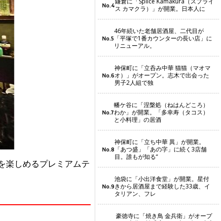
鎌倉に「Splice Kamakura（スプライ
No.4
ス カマクラ）」が開業。日本人に
46年続いた老舗居酒屋、二代目が
「平塚で1番カウンターの長い店」に
No.5
リニューアル。
神保町に「立呑み中華 猫猫（マオマ
オ）」がオープン。志木で出会った
No.6
男子2人組で独
幡ケ谷に「涅槃処（ねはんどころ）
わか」が開業。「多幸寿（タコス）
No.7
と小料理」の居酒
神保町に「立ち中華 異」が開業。
「あつ盛」「あの字」に続く3店舗
No.8
目。誰もが知る“
カルを楽しめるプレミアムテ
池袋に「小出洋食堂」が開業。星付
きから居酒屋まで経験した33歳、イ
No.9
♪
タリアン、フレ
豪徳寺に「焼き鳥 金兵衛」がオープ