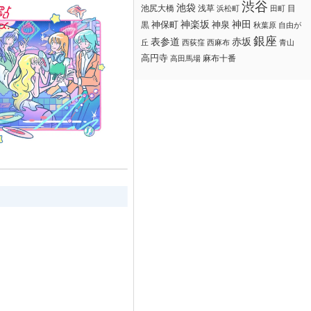
渋谷
池袋
浅草
目
池尻大橋
浜松町
田町
神楽坂
神田
黒
神保町
神泉
秋葉原
自由が
銀座
赤坂
表参道
丘
西荻窪
西麻布
青山
高円寺
麻布十番
高田馬場