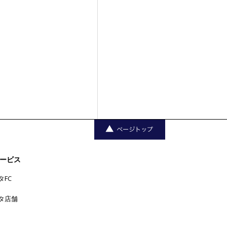
ービス
タFC
タ店舗