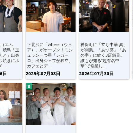
2（エム
下北沢に「where（ウェ
神保町に「立ち中華 異」
。焼鳥「玉
ア）」がオープン！ミシ
が開業。「あつ盛」「あ
んと」出身
ュラン一つ星「レガー
の字」に続く3店舗目。
つ焼きにホ
ロ」出身シェフが独立、
誰もが知る“超有名中
..
カフェとデ...
華”で修業し...
06日
2025年07月08日
2026年07月30日