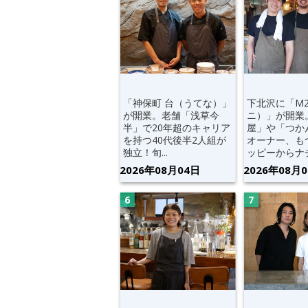
「神保町 台（うてな）」
下北沢に「M
が開業。老舗「浅草今
ニ）」が開業
半」で20年超のキャリア
屋」や「つか
を持つ40代後半2人組が
オーナー、も
独立！旬...
ッピーからナチ.
2026年08月04日
2026年08月