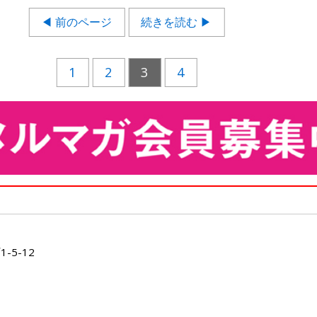
◀ 前のページ
続きを読む ▶
1
2
3
4
5-12