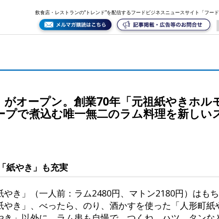
ホルモサ」が大胆リニューアル！ベジナッツスープで煮込む唯一無二のラム料理を新しいスタイルで
飲食店・レストランの“トレンド”を配信するフードビジネスニュースサイト「フー
」がオープン。創業70年「元祖紙やきホル
ープで煮込む唯一無二のラム料理を新しい
「紙やき」も充実
やき」（一人前：ラム2480円、マトン2180円）はも
紙やき」、べったら、のり、酒かすを使った「人形町紙
き」以外に、ラム串も自慢で、つくね、ハツ、タンなど