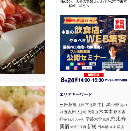
ン。大分の繁盛店がわずか2年で東京
No.10
移転、塩やタ
三軒茶屋
中目黒
下北沢
中野
丸の
上野
六本木
五反田
吉
内
代官山
人形町
原宿
恵比寿
学芸大学
祥寺
大手町
広尾
品川
新宿
新橋
日本橋
横浜
新宿三丁目
東京