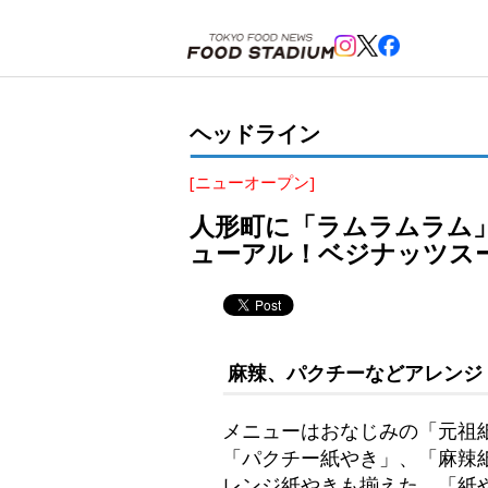
ホーム
>
ヘッドライン
>
人形町
>
人形町に「ラムラムラム」がオープン。創業70年「元祖紙やき
ヘッドライン
[ニューオープン]
人形町に「ラムラムラム
ューアル！ベジナッツス
麻辣、パクチーなどアレンジ
メニューはおなじみの「元祖紙
「パクチー紙やき」、「麻辣
レンジ紙やきも揃えた。「紙や