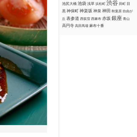
渋谷
池袋
浅草
目
池尻大橋
浜松町
田町
神楽坂
神田
黒
神保町
神泉
秋葉原
自由が
銀座
赤坂
表参道
丘
西荻窪
西麻布
青山
高円寺
麻布十番
高田馬場