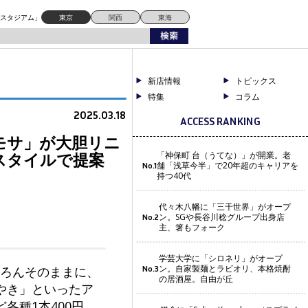
提案
ドスタジアム」
東京
関西
東海
新店情報
トピックス
特集
コラム
2025.03.18
ACCESS RANKING
モサ」が大胆リニ
スタイルで提案
「神保町 台（うてな）」が開業。老
舗「浅草今半」で20年超のキャリアを
No.1
持つ40代
代々木八幡に「三千世界」がオープ
ン。SGや長谷川稔グループ出身店
No.2
主、箸もフォーク
学芸大学に「シロネリ」がオープ
ン。自家製麺とラビオリ、本格焼酎
ちろんそのままに、
No.3
の居酒屋。自由が丘
やき」といったア
各種1本400円。