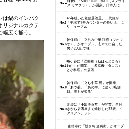
鎌倉に「Splice Kamakura（スプライ
No.4
ス カマクラ）」が開業。日本人に
ンは鍋のインパク
46年続いた老舗居酒屋、二代目が
「平塚で1番カウンターの長い店」に
No.5
オリジナルカクテ
リニューアル。
で幅広く揃う。
神保町に「立呑み中華 猫猫（マオマ
オ）」がオープン。志木で出会った
No.6
男子2人組で独
幡ケ谷に「涅槃処（ねはんどころ）
わか」が開業。「多幸寿（タコス）
No.7
と小料理」の居酒
神保町に「立ち中華 異」が開業。
「あつ盛」「あの字」に続く3店舗
No.8
目。誰もが知る“
池袋に「小出洋食堂」が開業。星付
きから居酒屋まで経験した33歳、イ
No.9
タリアン、フレ
豪徳寺に「焼き鳥 金兵衛」がオープ