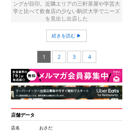
ングが目印。近隣エリアの三軒茶屋や学芸大
学と比べて飲食店の少ない駒沢大学でニーズ
を見出し出店した
続きを読む ▶
1
2
3
4
店舗データ
店名
おさだ