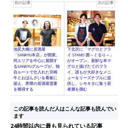
前の記事
次の記事
池尻大橋に居酒屋
下北沢に「マグロとフラ
「SANKYU本店」が開業。
イ STAND 囲～ぐるり～」
同エリアを中心に展開す
がオープン。新鮮な本マ
るSANKYUグループが、独
グロと揚げたてのフラ
自ルートで仕入れた宮崎
イ、誰もが大好きなメニ
牛とおばんざいを看板に
ューをリーズナブルに提
据え、界隈の居酒屋需要
供し、シモキタに集う若
を獲得する
者層を掴む
この記事を読んだ人はこんな記事も読んでい
ます
24時間以内に最も見られている記事