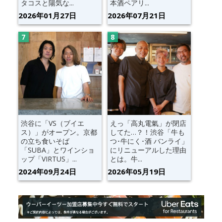
タコスと陽気な...
本酒ペアリ...
2026年01月27日
2026年07月21日
渋谷に「VS（ブイエ
えっ「高丸電氣」が閉店
ス）」がオープン。京都
してた…？！渋谷「牛も
の立ち食いそば
つ･牛にく･酒 バンライ」
「SUBA」とワインショ
にリニューアルした理由
ップ「VIRTUS」...
とは。牛...
2024年09月24日
2026年05月19日