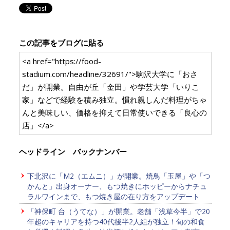
この記事をブログに貼る
<a href="https://food-
stadium.com/headline/32691/">駒沢大学に「おさ
だ」が開業。自由が丘「金田」や学芸大学「いりこ
家」などで経験を積み独立。慣れ親しんだ料理がちゃ
んと美味しい、価格を抑えて日常使いできる「良心の
店」</a>
ヘッドライン バックナンバー
下北沢に「M2（エムニ）」が開業。焼鳥「玉屋」や「つ
かんと」出身オーナー、もつ焼きにホッピーからナチュ
ラルワインまで、もつ焼き屋の在り方をアップデート
「神保町 台（うてな）」が開業。老舗「浅草今半」で20
年超のキャリアを持つ40代後半2人組が独立！旬の和食