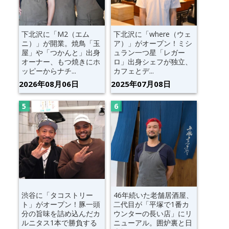
下北沢に「M2（エム
下北沢に「where（ウェ
ニ）」が開業。焼鳥「玉
ア）」がオープン！ミシ
屋」や「つかんと」出身
ュラン一つ星「レガー
オーナー、もつ焼きにホ
ロ」出身シェフが独立、
ッピーからナチ...
カフェとデ...
2026年08月06日
2025年07月08日
渋谷に「タコストリー
46年続いた老舗居酒屋、
ト」がオープン！豚一頭
二代目が「平塚で1番カ
分の旨味を詰め込んだカ
ウンターの長い店」にリ
ルニタス1本で勝負する
ニューアル。囲炉裏と日