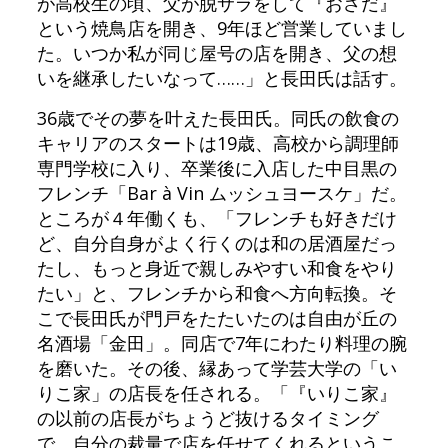
が高校生の頃、父が脱サラをして『おさだ』
という焼鳥店を開き、9年ほど営業していまし
た。いつか私が同じ屋号の店を開き、父の想
いを継承したいなって……」と長田氏は話す。
36歳でその夢を叶えた長田氏。同氏の飲食の
キャリアのスタートは19歳、高校から調理師
専門学校に入り、卒業後に入店した中目黒の
フレンチ「Bar à Vin ムッシュヨースケ」だ。
ところが４年働くも、「フレンチも好きだけ
ど、自分自身がよく行くのは和の居酒屋だっ
たし、もっと身近で親しみやすい和食をやり
たい」と、フレンチから和食へ方向転換。そ
こで長田氏が門戸をたたいたのは自由が丘の
名酒場「金田」。同店で7年にわたり料理の腕
を磨いた。その後、縁あって学芸大学の「い
りこ家」の店長を任される。「『いりこ家』
の以前の店長がちょうど抜けるタイミング
で。自分の裁量で店を任せてくれるというこ