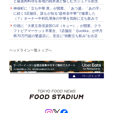
と厳選肉料理を各地の純米酒と愉しむカジュアル割烹
神保町に「立ち中華 異」が開業。「あつ盛」「あの字」
に続く3店舗目。誰もが知る“超有名中華”で修業した
（？）オーナー中村氏渾身の中華を気軽に立ち飲みで
行徳に「大衆立吞倶楽部CUE（キュー）」が開業。クラ
フトビアマーケット卒業生、1店舗目「Ｑuokka」が坪月
商70万円超の繁盛店に。至近に“焼酎立ち飲み”を出店
ヘッドライン一覧トップへ