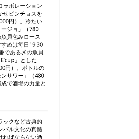
コラボレーション
かせピンチョスを
000円）。冷たい
ージョ」（780
の魚貝包みロース
めは毎日19:30
定番である〆の魚貝
’cup」とした
00円）。ボトルの
ンサワー」（480
構成で酒場の力量と
ラックなど古典的
ンバル文化の真髄
ければならない酒