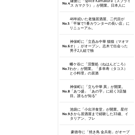
鎌倉に「Splice Kamakura（スプライ
No.4
ス カマクラ）」が開業。日本人に
46年続いた老舗居酒屋、二代目が
「平塚で1番カウンターの長い店」に
No.5
リニューアル。
神保町に「立呑み中華 猫猫（マオマ
オ）」がオープン。志木で出会った
No.6
男子2人組で独
幡ケ谷に「涅槃処（ねはんどころ）
わか」が開業。「多幸寿（タコス）
No.7
と小料理」の居酒
神保町に「立ち中華 異」が開業。
「あつ盛」「あの字」に続く3店舗
No.8
目。誰もが知る“
池袋に「小出洋食堂」が開業。星付
きから居酒屋まで経験した33歳、イ
No.9
タリアン、フレ
豪徳寺に「焼き鳥 金兵衛」がオープ