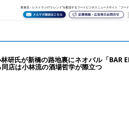
EL PEPE」を出店。伝統と革新を融合する同店は小林流の酒場哲学が際立つ
飲食店・レストランの“トレンド”を配信するフードビジネスニュースサイト「フー
研氏が新橋の路地裏にネオバル「BAR EL 
る同店は小林流の酒場哲学が際立つ