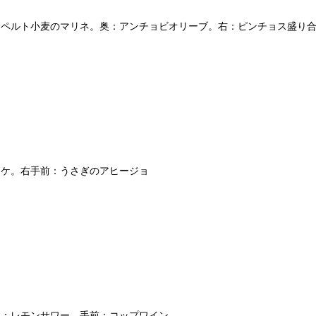
スペルト小麦のマリネ。奥：アンチョビオリーブ。右：ピンチョス盛り
ッケ。右手前：うさぎのアヒージョ
奥：レモンサワー。手前：コップワイン