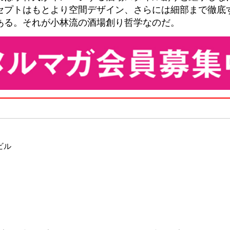
セプトはもとより空間デザイン、さらには細部まで徹底
ある。それが小林流の酒場創り哲学なのだ。
）
ビル
）