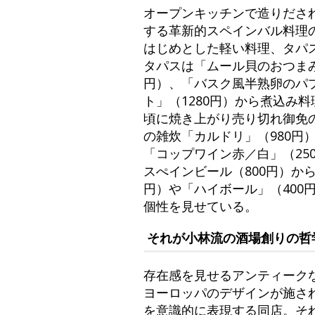
オープンキッチンで造りださ
する革新的スペインバル料理
はじめとした軽い料理、タパス
タパスは「ムール貝のおつまみ
円）、「バスク風半熟卵のパ
ト」（1280円）から煮込み料
頃に焼き上がり売り切れ御免の
の雑炊「カルドリ」（980円）
「コップワイン赤／白」（250
スぺインビール（800円）か
円）や「ハイボール」（40
個性を見せている。
それが小林流の酒場創りの哲
存在感を見せるアンティーク
ヨーロッパのデザインが施さ
を意識的に表現する同店。そ