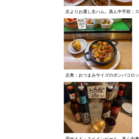
左よりお通し生ハム。真ん中手前：
左奥：おつまみサイズのボンバコロ
両サイド：スペインビール。真ん中