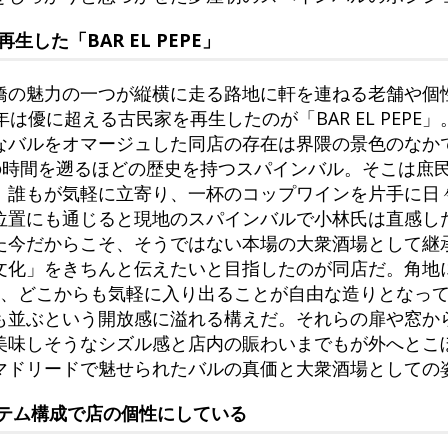
した「BAR EL PEPE」
橋の魅力の一つが縦横に走る路地に軒を連ねる老舗や個
は優に超える古民家を再生したのが「BAR EL PEPE
なバルをオマージュした同店の存在は界隈の景色のなか
どの時間を遡るほどの歴史を持つスパインバル。そこは庶
。誰もが気軽に立寄り、一杯のコップワインを片手に日
位置にも通じると現地のスパインバルで小林氏は直感し
た今だからこそ、そうではない本場の大衆酒場として継
文化」をきちんと伝えたいと目指したのが同店だ。角地
け、どこからも気軽に入り出ることが自由な造りとなって
も並ぶという開放感に溢れる構えだ。それらの扉や窓か
美味しそうなシズル感と店内の賑わいまでもが外へとこ
マドリードで魅せられたバルの真価と大衆酒場としての
テム構成で店の個性にしている