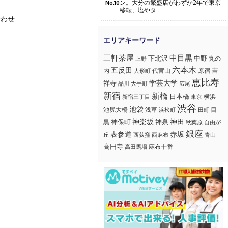
ン。大分の繁盛店がわずか2年で東京
No.10
移転、塩やタ
合わせ
三軒茶屋
中目黒
下北沢
中野
丸の
上野
六本木
五反田
吉
内
代官山
人形町
原宿
恵比寿
学芸大学
祥寺
大手町
広尾
品川
新宿
新橋
日本橋
横浜
新宿三丁目
東京
渋谷
池袋
浅草
目
池尻大橋
浜松町
田町
神楽坂
神田
黒
神保町
神泉
秋葉原
自由が
銀座
赤坂
表参道
丘
西荻窪
西麻布
青山
高円寺
麻布十番
高田馬場