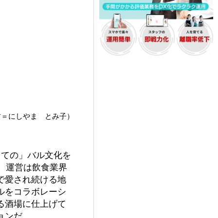
材＝にしやま とみ子）
しての」バル文化を
ン。運営は飲食業界
で愛され続ける地
ルをコラボレーシ
る酒場に仕上げて
ョンだ。