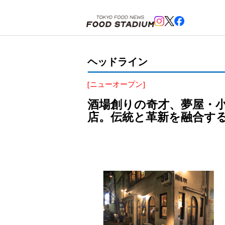
ホーム
>
ヘッドライン
>
新橋
>
酒場創りの奇才、夢屋・小林研氏が新橋の路地裏にネオバル「BAR 
ヘッドライン
[ニューオープン]
酒場創りの奇才、夢屋・小林
店。伝統と革新を融合す