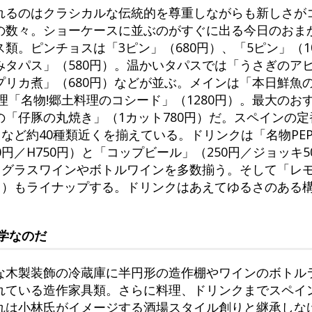
れるのはクラシカルな伝統的を尊重しながらも新しさが
の数々。ショーケースに並ぶのがすぐに出る今日のおま
類。ピンチョスは「3ピン」（680円）、「5ピン」（1
タパス」（580円）。温かいタパスでは「うさぎのアヒ
プリカ煮」（680円）などが並ぶ。メインは「本日鮮魚
理「名物!郷土料理のコシード」（1280円）。最大のおすす
「仔豚の丸焼き」（1カット780円）だ。スペインの
など約40種類近くを揃えている。ドリンクは「名物PEPE
円／H750円）と「コップビール」（250円／ジョッキ5
らグラスワインやボトルワインを多数揃う。そして「レモ
0円）もライナップする。ドリンクはあえてゆるさのある
学なのだ
な木製装飾の冷蔵庫に半円形の造作棚やワインのボトル
れている造作家具類。さらに料理、ドリンクまでスペイ
れは小林氏がイメージする酒場スタイル創りと継承しな