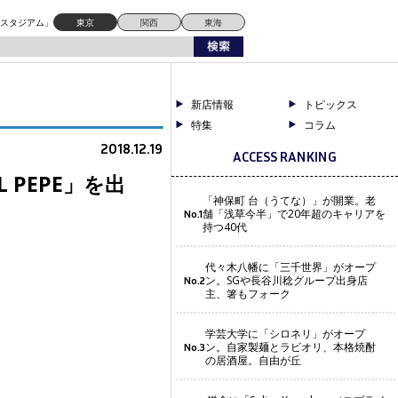
ドスタジアム」
東京
関西
東海
新店情報
トピックス
特集
コラム
2018.12.19
ACCESS RANKING
PEPE」を出
「神保町 台（うてな）」が開業。老
舗「浅草今半」で20年超のキャリアを
No.1
持つ40代
代々木八幡に「三千世界」がオープ
ン。SGや長谷川稔グループ出身店
No.2
主、箸もフォーク
学芸大学に「シロネリ」がオープ
ン。自家製麺とラビオリ、本格焼酎
No.3
の居酒屋。自由が丘