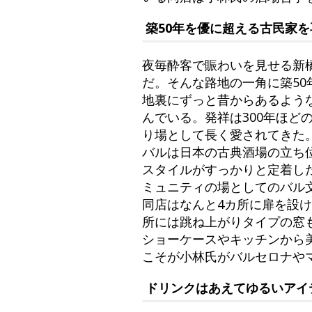
築50年を優に超える古民家を再生
夜毎酔客で賑わいを見せる新
だ。そんな路地の一角に築50年
地裏にずっと昔からあるよう
んでいる。発祥は300年ほ
り場として長く愛されてきた
バルは日本の古典酒場の立ち
スタイルがすっかりと定着し
ミュニティの場としてのバル
同店はなんと4カ所に扉を設
所には跳ね上がりタイプの窓
ショーケースやキッチンから
こそが小林氏がバルセロナや
ドリンクはあえてゆるいアイ