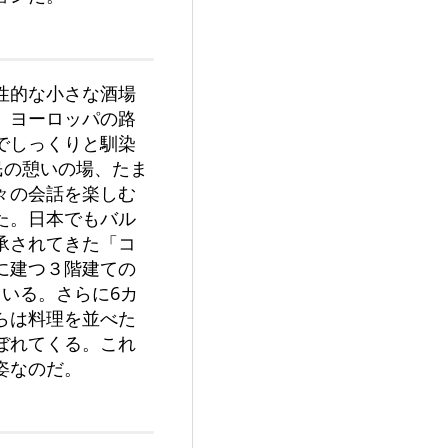
性的な小さな酒場
」。ヨーロッパの路
でしっくりと馴染
民の憩いの場、たま
々の会話を楽しむ
た。日本でもバル
承されてきた「コ
に建つ３階建ての
いる。さらに6カ
らは料理を並べた
ぼれてくる。これ
姿なのだ。