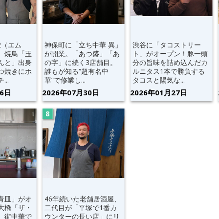
2（エム
神保町に「立ち中華 異」
渋谷に「タコストリー
。焼鳥「玉
が開業。「あつ盛」「あ
ト」がオープン！豚一頭
んと」出身
の字」に続く3店舗目。
分の旨味を詰め込んだカ
つ焼きにホ
誰もが知る“超有名中
ルニタス1本で勝負する
..
華”で修業し...
タコスと陽気な...
06日
2026年07月30日
2026年01月27日
青皿」がオ
46年続いた老舗居酒屋、
大橋「ザ・
二代目が「平塚で1番カ
、街中華で
ウンターの長い店」にリ