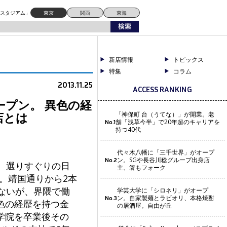
ドスタジアム」
東京
関西
東海
新店情報
トピックス
特集
コラム
2013.11.25
ACCESS RANKING
ープン。 異色の経
店とは
「神保町 台（うてな）」が開業。老
舗「浅草今半」で20年超のキャリアを
No.1
持つ40代
代々木八幡に「三千世界」がオープ
ン。SGや長谷川稔グループ出身店
No.2
、選りすぐりの日
主、箸もフォーク
た。靖国通りから2本
ないが、界隈で働
学芸大学に「シロネリ」がオープ
ン。自家製麺とラビオリ、本格焼酎
No.3
色の経歴を持つ金
の居酒屋。自由が丘
学院を卒業後その