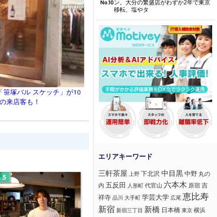
ン。大分の繁盛店がわずか2年で東京
No.10
移転、塩やタ
笹塚バル スケッチ」が10
日の来店客も！
三軒茶屋
中目黒
下北沢
中野
丸の
上野
六本木
五反田
吉
内
代官山
人形町
原宿
恵比寿
学芸大学
祥寺
大手町
広尾
品川
新宿
新橋
日本橋
横浜
新宿三丁目
東京