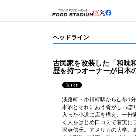
ホーム
>
ヘッドライン
>
古民家を改装した「和味和酒KOKORI」が8月23日淡路町駅近くにオー
ヘッドライン
古民家を改装した「和味和酒
歴を持つオーナーが日本
淡路町・小川町駅から徒歩1
本酒とそれにあう肴がしっぽり
入った小道に店を構え、一軒
く人をはじめ口コミで着実に
沢英信氏。アメリカの大学、