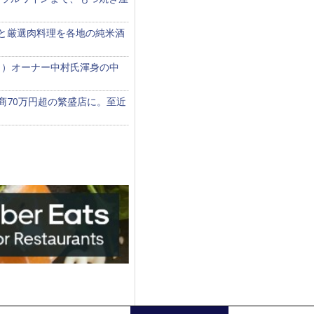
食と厳選肉料理を各地の純米酒
？）オーナー中村氏渾身の中
商70万円超の繁盛店に。至近