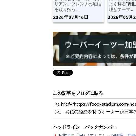
リアン、フレンチの垣根
よく見る”青皿
を取り払っ...
理がテーマ...
2026年07月16日
2026年05月
この記事をブログに貼る
<a href="https://food-stad
ン。 異色の経歴を持つオーナーが日本
ヘッドライン バックナンバー
下北沢に「M2（エムニ）」が開業。焼