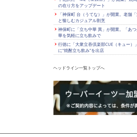
の在り方をアップデート
「神保町 台（うてな）」が開業。老舗「
と愉しむカジュアル割烹
神保町に「立ち中華 異」が開業。「あつ
華を気軽に立ち飲みで
行徳に「大衆立吞倶楽部CUE（キュー）
に“焼酎立ち飲み”を出店
ヘッドライン一覧トップへ