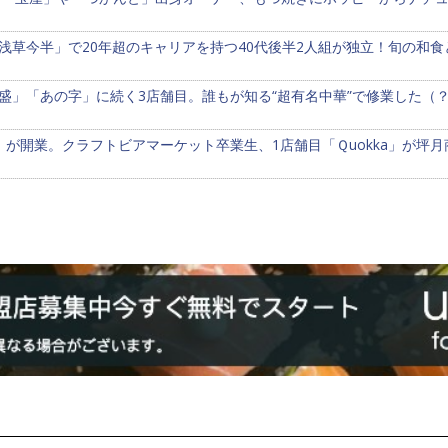
浅草今半」で20年超のキャリアを持つ40代後半2人組が独立！旬の和
盛」「あの字」に続く3店舗目。誰もが知る“超有名中華”で修業した（
」が開業。クラフトビアマーケット卒業生、1店舗目「Ｑuokka」が坪月