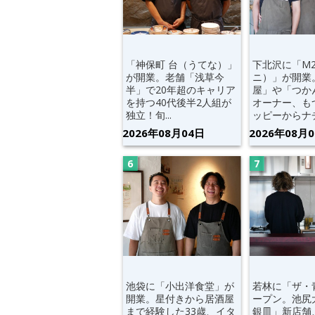
「神保町 台（うてな）」
下北沢に「M
が開業。老舗「浅草今
ニ）」が開業
半」で20年超のキャリア
屋」や「つか
を持つ40代後半2人組が
オーナー、も
独立！旬...
ッピーからナチ.
2026年08月04日
2026年08月
池袋に「小出洋食堂」が
若林に「ザ・
開業。星付きから居酒屋
ープン。池尻
まで経験した33歳、イタ
銀皿」新店舗