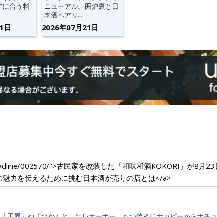
“に合う料
ニューアル。囲炉裏と日
本酒ペアリ...
21日
2026年07月21日
ium.com/headline/002570/">古民家を改装した「和味和酒KOKORI
の魅力を伝えるために挑む日本酒が売りの店とは</a>
鳥「玉屋」や「つかんと」出身オーナー、もつ焼きにホッピーからナチ