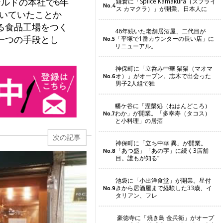
ルドの本社で6年
鎌倉に「Splice Kamakura（スプライ
No.4
ス カマクラ）」が開業。日本人に
置いていたことか
る食品工場をつく
46年続いた老舗居酒屋、二代目が
一つの手段とし
「平塚で1番カウンターの長い店」に
No.5
リニューアル。
神保町に「立呑み中華 猫猫（マオマ
オ）」がオープン。志木で出会った
No.6
男子2人組で独
幡ケ谷に「涅槃処（ねはんどころ）
わか」が開業。「多幸寿（タコス）
No.7
と小料理」の居酒
次の記事
神保町に「立ち中華 異」が開業。
「あつ盛」「あの字」に続く3店舗
No.8
目。誰もが知る“
池袋に「小出洋食堂」が開業。星付
きから居酒屋まで経験した33歳、イ
No.9
タリアン、フレ
豪徳寺に「焼き鳥 金兵衛」がオープ