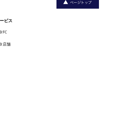
ービス
タFC
タ店舗