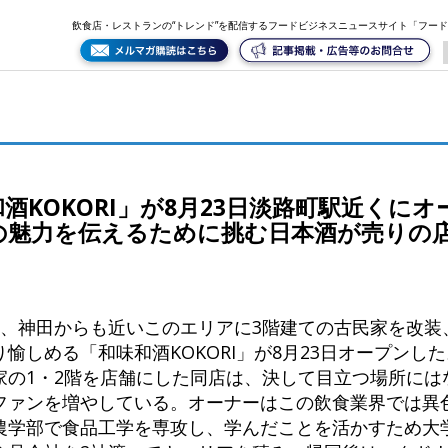
プン。 異色の経歴を持つオーナーが日本の魅力を伝えるために挑む日本酒が売りの店とは
飲食店・レストランの“トレンド”を配信するフードビジネスニュースサイト「フー
KOKORI」が8月23日淡路町駅近くにオ
の魅力を伝えるために挑む日本酒が売りの
分、神田からも近いこのエリアに3階建ての古民家を改装
愉しめる「和味和酒KOKORI」が8月23日オープンし
家の1・2階を店舗にした同店は、決して目立つ場所には
ファンを増やしている。オーナーはこの飲食業界では異
農学部で食品工学を専攻し、学んだことを活かすため大