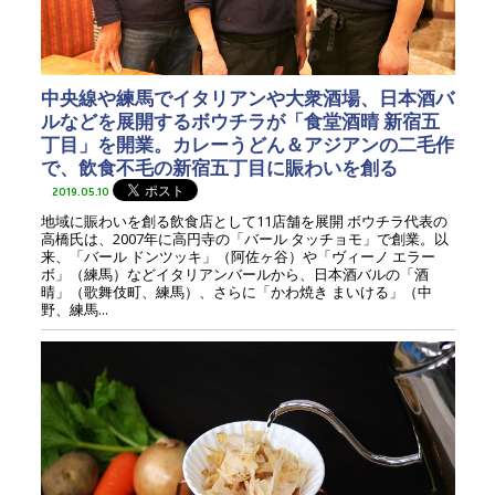
中央線や練馬でイタリアンや大衆酒場、日本酒バ
ルなどを展開するボウチラが「食堂酒晴 新宿五
丁目」を開業。カレーうどん＆アジアンの二毛作
で、飲食不毛の新宿五丁目に賑わいを創る
2019.05.10
地域に賑わいを創る飲食店として11店舗を展開 ボウチラ代表の
高橋氏は、2007年に高円寺の「バール タッチョモ」で創業。以
来、「バール ドンツッキ」（阿佐ヶ谷）や「ヴィーノ エラー
ボ」（練馬）などイタリアンバールから、日本酒バルの「酒
晴」（歌舞伎町、練馬）、さらに「かわ焼き まいける」（中
野、練馬...