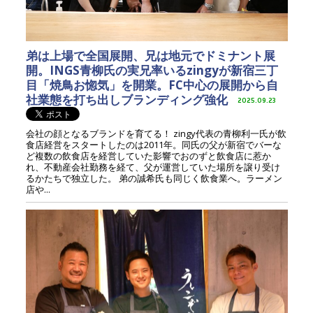
弟は上場で全国展開、兄は地元でドミナント展
開。INGS青柳氏の実兄率いるzingyが新宿三丁
目「焼鳥お惚気」を開業。FC中心の展開から自
社業態を打ち出しブランディング強化
2025.09.23
会社の顔となるブランドを育てる！ zingy代表の青柳利一氏が飲
食店経営をスタートしたのは2011年。同氏の父が新宿でバーな
ど複数の飲食店を経営していた影響でおのずと飲食店に惹か
れ、不動産会社勤務を経て、父が運営していた場所を譲り受け
るかたちで独立した。 弟の誠希氏も同じく飲食業へ。ラーメン
店や...