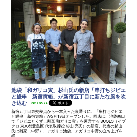
池袋「和ガリコ寅」杉山氏の新店「串打ちジビエ
と鰻串 新宿寅箱」が新宿五丁目に新たな風を吹
き込む
2017.05.24
新宿五丁目東交差点から一本入った裏通りに、「串打ちジビエ
と鰻串 新宿寅箱」が5月19日オープンした。同店は、池袋西口
で「ジビエとくずし割烹 和ガリコ寅」を運営するIBUQLO（イブ
クロ 東京都豊島区 代表取締役 杉山 亮氏）の新店。代表の杉山
氏は雛家（中野）、アガリコ池袋、アガリコ中野の立ち上げを
経...