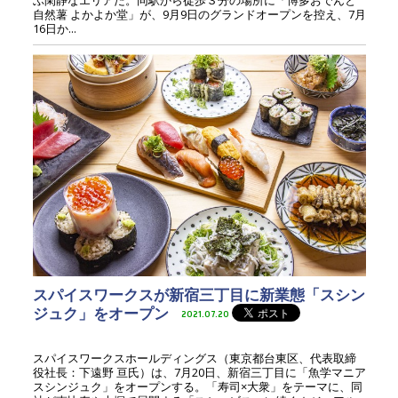
自然薯 よかよか堂」が、9月9日のグランドオープンを控え、7月
16日か...
スパイスワークスが新宿三丁目に新業態「スシン
ジュク」をオープン
2021.07.20
スパイスワークスホールディングス（東京都台東区、代表取締
役社長：下遠野 亘氏）は、7月20日、新宿三丁目に「魚学マニア
スシンジュク」をオープンする。「寿司×大衆」をテーマに、同