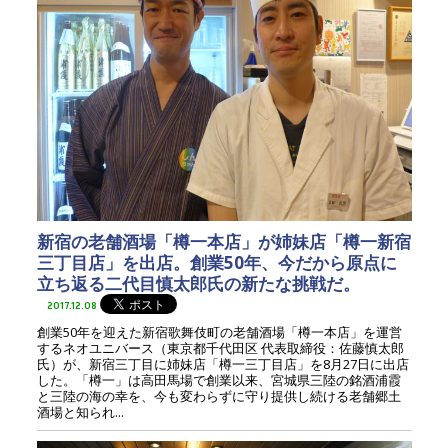
新宿の老舗酒場「樽一本店」が姉妹店「樽一新宿
三丁目店」を出店。創業50年、今だから原点に
立ち返る二代目慎太郎氏の新たな挑戦だ。
2017.12.08
創業50年を迎えた新宿歌舞伎町の老舗酒場「樽一本店」を運営
するネオユニバース（東京都千代田区 代表取締役：佐藤慎太郎
氏）が、新宿三丁目に姉妹店「樽一三丁目店」を8月27日に出店
した。「樽一」は高田馬場で創業以来、宮城県三陸の銘酒浦霞
と三陸の海の幸を、今も変わらずに守り提供し続ける老舗郷土
酒場と知られ...