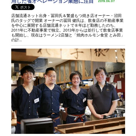
用した省オペレーション業態に注目
2019.06.07
店舗流通ネット出身・冨田氏＆繁盛もつ焼き店オーナー・沼田
氏のタッグで開業 オーナーの冨田 健氏は、飲食店の不動産事業
を中心に展開する店舗流通ネットで８年ほど勤務したのち、
2011年に不動産事業で独立。2013年からは並行して飲食店事業
も開始し、現在はラーメン2店舗と「焼肉ホルモン食堂 とみ田」
の計...