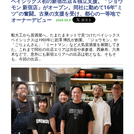
ベイシックス初の新宿出店＆独立支援。「ジョウ
モン 新宿店」がオープン。同社に勤めて16年“ミ
ツ”の奮闘。古巣の支援を受け、都心の一等地で
オーナーデビュー
2026.03.31
船大工から居酒屋へ。たまたまネットで見つけたベイシックス
ベイシックスは1993年に岩澤 博氏が創業。「ジョウモン」や
「ごりょんさん」「ミートマン」など人気居酒屋を展開してき
た。これまで同社の出店エリアは渋谷や表参道、西麻布、六本
木などで、意外にも新宿エリアへの出店は初となる。そもそ
も、今回の出店...