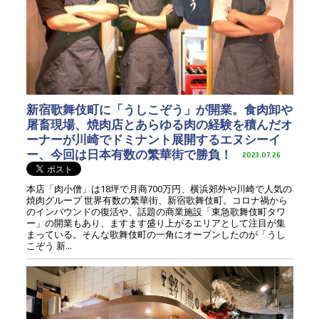
新宿歌舞伎町に「うしこぞう」が開業。食肉卸や
屠畜現場、焼肉店とあらゆる肉の経験を積んだオ
ーナーが川崎でドミナント展開するエヌシーイ
ー、今回は日本有数の繁華街で勝負！
2023.07.26
本店「肉小僧」は18坪で月商700万円、横浜郊外や川崎で人気の
焼肉グループ 世界有数の繁華街、新宿歌舞伎町。コロナ禍から
のインバウンドの復活や、話題の商業施設「東急歌舞伎町タワ
ー」の開業もあり、ますます盛り上がるエリアとして注目が集
まっている。そんな歌舞伎町の一角にオープンしたのが「うし
こぞう 新...