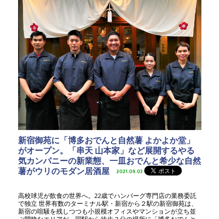
新宿御苑に「博多おでんと自然薯 よかよか堂」
がオープン。「串天 山本家」など展開するやる
気カンパニーの新業態、一皿おでんと希少な自然
薯がウリのモダン居酒屋
2021.09.03
高校球児が飲食の世界へ。22歳でハンバーグ専門店の業務委託
で独立 世界有数のターミナル駅・新宿から２駅の新宿御苑は、
新宿の喧騒を残しつつも小規模オフィスやマンションが立ち並
ぶ閑静なエリアだ。同駅から徒歩３分の場所に「博多おでんと