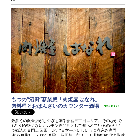
もつの“沼田”新業態「肉焼屋 はなれ」
肉料理とおばんざいのカウンター酒場
2016.09.26
数多くの飲食店がしのぎを削る新宿三丁目エリア。そのなかで
も行列が絶えないホルモン専門店として知られているのが「も
つ煮込み専門店 沼田」だ。“日本一おいしいもつ煮込み専門
店”を目指し、2006年創業。沼田慎一郎氏（珈琲新鮮館 代表取締