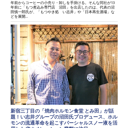
年前からコーヒーの小売り・卸しを手掛ける。そんな同社が13
年前に「もつ煮込み専門店 沼田」を出店したのは、代表の沼
田慎一郎氏が、「もつやき処 い志井」や「日本再生酒場」な
どを展開...
新宿三丁目の「焼肉ホルモン食堂 とみ田」が話
題！い志井グループの沼田氏プロデュース、ホル
モンの流通革命を起こすパーシャルスノー液を活