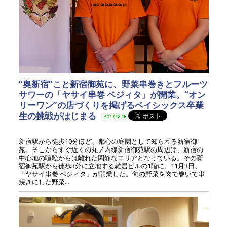
“奥新宿”こと新宿御苑に、野菜串巻きとフルーツ
サワーの「ヤサイ串巻 ベジィタ」が開業。“オン
リーワン”の店づくりを掲げるベイシックス卒業
生の挑戦がはじまる
2017.12.16
新宿駅から徒歩10分ほど、都心の庭園として知られる新宿御
苑。そこからすぐ近くの丸ノ内線新宿御苑駅の周辺は、新宿の
中心地の喧騒からは離れた閑静なエリアとなっている。その新
宿御苑駅から徒歩3分に立地する雑居ビルの1階に、11月3日、
「ヤサイ串巻 ベジィタ」が開業した。旬の野菜を肉で巻いて串
焼きにした野菜...