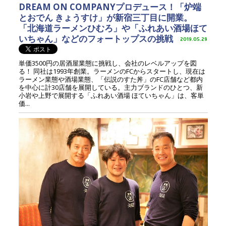
DREAM ON COMPANYプロデュース！「炉端
とおでん きょうすけ」が新宿三丁目に開業。
「北海道ラーメンひむろ」や「ふれあい酒場ほて
いちゃん」などのフォートップスの挑戦
2019.05.29
単価3500円の居酒屋業態に挑戦し、会社のレベルアップを図
る！ 同社は1993年創業。ラーメンのFCからスタートし、現在は
ラーメン業態や酒場業態、「伝説のすた丼」のFC店舗など都内
を中心に計30店舗を展開している。主力ブランドのひとつ、新
小岩や上野で展開する「ふれあい酒場 ほていちゃん」は、客単
価...