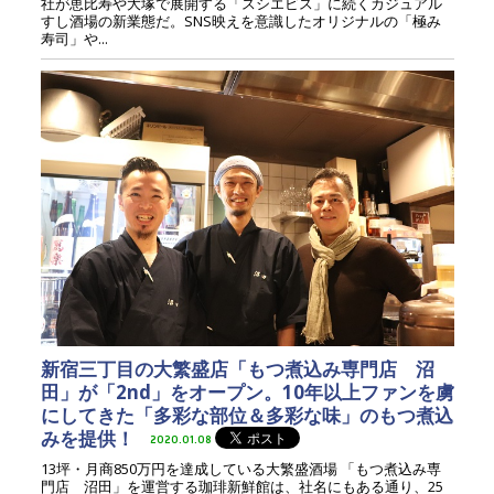
社が恵比寿や大塚で展開する「スシエビス」に続くカジュアル
すし酒場の新業態だ。SNS映えを意識したオリジナルの「極み
寿司」や...
新宿三丁目の大繁盛店「もつ煮込み専門店 沼
田」が「2nd」をオープン。10年以上ファンを虜
にしてきた「多彩な部位＆多彩な味」のもつ煮込
みを提供！
2020.01.08
13坪・月商850万円を達成している大繁盛酒場 「もつ煮込み専
門店 沼田」を運営する珈琲新鮮館は、社名にもある通り、25