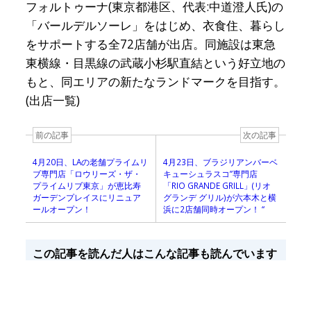
フォルトゥーナ(東京都港区、代表:中道澄人氏)の
「バールデルソーレ」をはじめ、衣食住、暮らし
をサポートする全72店舗が出店。同施設は東急
東横線・目黒線の武蔵小杉駅直結という好立地の
もと、同エリアの新たなランドマークを目指す。
(出店一覧)
前の記事
次の記事
4月20日、LAの老舗プライムリ
4月23日、ブラジリアンバーベ
ブ専門店「ロウリーズ・ザ・
キューシュラスコ”専門店
プライムリブ東京」が恵比寿
「RIO GRANDE GRILL」(リオ
ガーデンプレイスにリニュア
グランデ グリル)が六本木と横
ールオープン！
浜に2店舗同時オープン！ “
この記事を読んだ人はこんな記事も読んでいます