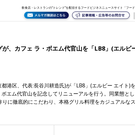
8」(エルビー エイト)としてリニュアールオープンする！
飲食店・レストランの“トレンド”を配信するフードビジネスニュースサイト「フー
が、カフェ ラ・ボエム代官山を「LB8」(エルビー
都港区、代表:長谷川耕造氏)が「LB8」(エルビー エイト
ラ・ボエム代官山を記念してリニューアルを行う。同業態と
作りに徹底的にこだわり、本格グリル料理をカジュアルな