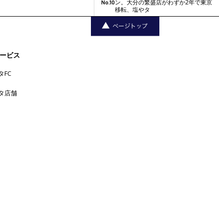
ン。大分の繁盛店がわずか2年で東京
No.10
移転、塩やタ
ービス
タFC
タ店舗
三軒茶屋
中目黒
下北沢
中野
丸の
上野
六本木
五反田
吉
内
代官山
人形町
原宿
恵比寿
学芸大学
祥寺
大手町
広尾
品川
新宿
新橋
日本橋
横浜
新宿三丁目
東京