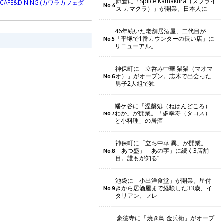
鎌倉に「Splice Kamakura（スプライ
AFE&DINING (カワラカフェダ
No.4
ス カマクラ）」が開業。日本人に
46年続いた老舗居酒屋、二代目が
「平塚で1番カウンターの長い店」に
No.5
リニューアル。
神保町に「立呑み中華 猫猫（マオマ
オ）」がオープン。志木で出会った
No.6
男子2人組で独
幡ケ谷に「涅槃処（ねはんどころ）
わか」が開業。「多幸寿（タコス）
No.7
と小料理」の居酒
神保町に「立ち中華 異」が開業。
「あつ盛」「あの字」に続く3店舗
No.8
目。誰もが知る“
池袋に「小出洋食堂」が開業。星付
きから居酒屋まで経験した33歳、イ
No.9
タリアン、フレ
豪徳寺に「焼き鳥 金兵衛」がオープ