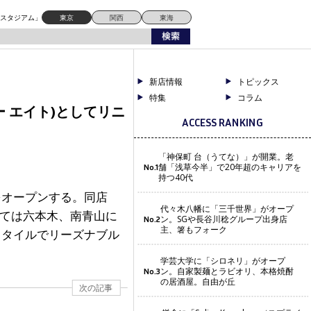
ドスタジアム」
東京
関西
東海
新店情報
トピックス
特集
コラム
 エイト)としてリニ
ACCESS RANKING
「神保町 台（うてな）」が開業。老
舗「浅草今半」で20年超のキャリアを
No.1
持つ40代
)をオープンする。同店
代々木八幡に「三千世界」がオープ
しては六本木、南青山に
ン。SGや長谷川稔グループ出身店
No.2
主、箸もフォーク
スタイルでリーズナブル
学芸大学に「シロネリ」がオープ
ン。自家製麺とラビオリ、本格焼酎
No.3
の居酒屋。自由が丘
次の記事