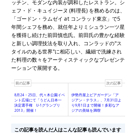
ッチン、モダンな内装が調和したレストラン。シ
ェフ・ド・キュイジーヌ (料理長) を務めるのは、
「ゴードン・ラムゼイ at コンラッド東京」で5
年間シェフを務め、就任年よりミシュラン一ツ星
を獲得し続けた前田慎也氏。前田氏の豊かな経験
と新しい調理技法を取り入れ、コンラッドの"ス
タイルのある世界"に相応しい、繊細で洗練され
た料理の数々をアーティスティックなプレゼンテ
ーションで展開する。
前の記事
次の記事
8月24・25日、代々木公園イベ
伊勢丹屋上ビアガーデン「ア
ント広場にて「うどん日本一
ジアン・テラス」、7月31日よ
決定選手権 U-1グランプリ
り9月1日まで開催！多彩なア
2013」開催！
ジアの美味を満喫
この記事を読んだ人はこんな記事も読んでいます