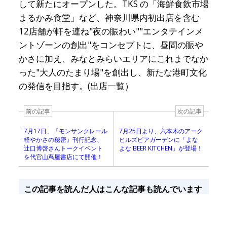
して新たにオープンした。TKS の「海鮮食飲市場
まるかみ食堂」など、神奈川県内初出店を含む
12店舗が軒を連ね"夜の賑わい""エンタテインメ
ントゾーンの創出"をコンセプトに、昼間の賑や
かさに加え、みなとみらいエリアにこれまでなか
った"大人のたまり場"を創出し、新たな港町文化
の発信を目指す。(出店一覧）
前の記事
次の記事
7月17日、『モンサンクレール
7月25日より、六本木のアーク
軽やかさの秘密』刊行記念、
ヒルズビアガーデンに「よな
辻口博啓さんトークイベント
よな BEER KITCHEN」が登場！
を代官山蔦屋書店にて開催！
この記事を読んだ人はこんな記事も読んでいます