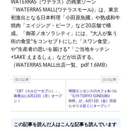
WATERRAS（ワテラス）の商業ゾーン
「WATERRAS MALL(ワテラスモール)」は、東京
初進出となる日本料理「小田原魚國」や熟成和牛
焼肉「エイジング・ビーフ」など20店舗で構
成。「御茶ノ水ソラシティ」には、"大人が集う
街の食堂"をコンセプトにした「スワン食堂」
や"生産者の思いを届ける"「ご当地キッチン
+SAKE えまるしぇ」などが出店する。
（WATERRAS MALL出店一覧、pdf 1.6MB）
前の記事
次の記事
「LB7（エルビーセブン）」、
韓国エッセンスのカフェ&バル
南青山に4月22日（月）オープ
「0,19 TOKYO SUNDUBU
ン！
BAR」が、4月12日（金）渋谷
ヒカリエ近くにオープン！
この記事を読んだ人はこんな記事も読んでいます