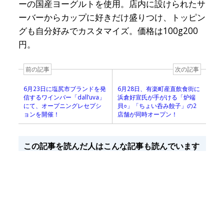
ーの国産ヨーグルトを使用。店内に設けられたサ
ーバーからカップに好きだけ盛りつけ、トッピン
グも自分好みでカスタマイズ。価格は100g200
円。
前の記事
次の記事
6月23日に塩尻市ブランドを発
6月28日、有楽町産直飲食街に
信するワインバー「dall’uva」
浜倉好宣氏が手がける「炉端
にて、オープニングレセプシ
貝○」「ちょい呑み餃子」の2
ョンを開催！
店舗が同時オープン！
この記事を読んだ人はこんな記事も読んでいます