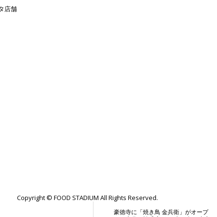
鎌倉に「Splice Kamakura（スプライ
No.4
ス カマクラ）」が開業。日本人に
タ店舗
46年続いた老舗居酒屋、二代目が
「平塚で1番カウンターの長い店」に
No.5
リニューアル。
神保町に「立呑み中華 猫猫（マオマ
オ）」がオープン。志木で出会った
No.6
男子2人組で独
幡ケ谷に「涅槃処（ねはんどころ）
わか」が開業。「多幸寿（タコス）
No.7
と小料理」の居酒
神保町に「立ち中華 異」が開業。
「あつ盛」「あの字」に続く3店舗
No.8
目。誰もが知る“
池袋に「小出洋食堂」が開業。星付
きから居酒屋まで経験した33歳、イ
No.9
タリアン、フレ
Copyright © FOOD STADIUM All Rights Reserved.
豪徳寺に「焼き鳥 金兵衛」がオープ