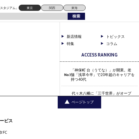
ドスタジアム」
東京
関西
東海
新店情報
トピックス
特集
コラム
ACCESS RANKING
「神保町 台（うてな）」が開業。老
舗「浅草今半」で20年超のキャリアを
No.1
持つ40代
代々木八幡に「三千世界」がオープ
ン。SGや長谷川稔グループ出身店
No.2
主、箸もフォーク
学芸大学に「シロネリ」がオープ
ービス
ン。自家製麺とラビオリ、本格焼酎
No.3
の居酒屋。自由が丘
タFC