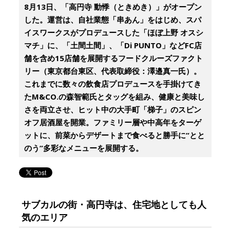
8月13日、「高円寺 動悸（ときめき）」がオープン
した。運営は、自社業態「串あん」をはじめ、スパ
イスワークスがプロデュースした「ほぼ上野 オスシ
マチ」に、「土間土間」、「Di PUNTO」などFC店
舗を含め15店舗を展開するフードクルーズファクト
リー（東京都台東区、代表取締役：澤邉真一氏）。
これまでに数々の飲食店プロデュースを手掛けてき
たM&CO.の森智範氏とタッグを組み、健康と美味し
さを両立させ、ヒット中の大手町「梯子」のスピン
オフ居酒屋を開業。ファミリー層や中高年をターゲ
ットに、前菜からデザートまで食べると勝手に“とと
のう”多彩なメニューを展開する。
サブカルの街・高円寺は、住宅地としても人
気のエリア