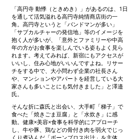
「高円寺 動悸（ときめき）」があるのは、1日
を通して活気溢れる高円寺純情商店街の一
角。高円寺というと「バンドマンが多い」
「サブカルチャーの発信地」等のイメージを
抱く人が多いが、「意外とファミリーや中高
年の方がお食事を楽しんでいる姿もよく見ら
れます。考えてみれば、新宿にもアクセスが
いいし、住み心地がいいんですよね。リサー
チをする中で、大小問わず企業の社長さん
や、マンションやアパートを経営している大
家さんも多いことにも気付きました」と澤邉
氏。
そんな折に森氏と出会い、大手町「梯子」で
食べた「焼きごま豆腐」と「水炊き」に感
動。健康×美容×食事を科学的にアプローチ
し、牛や豚、鶏などの骨付き肉を弱火でじっ
くり煮込んだ「ボーンブロス出汁」を主体