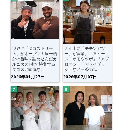
渋谷に「タコストリー
西小山に「モモンガツ
ト」がオープン！豚一頭
ー」が開業。エヌイーエ
分の旨味を詰め込んだカ
ス「オモウツボ」「メジ
ルニタス1本で勝負する
ロオシ」「アライザラ
タコスと陽気な...
シ」など三茶の“...
2026年01月27日
2026年07月07日