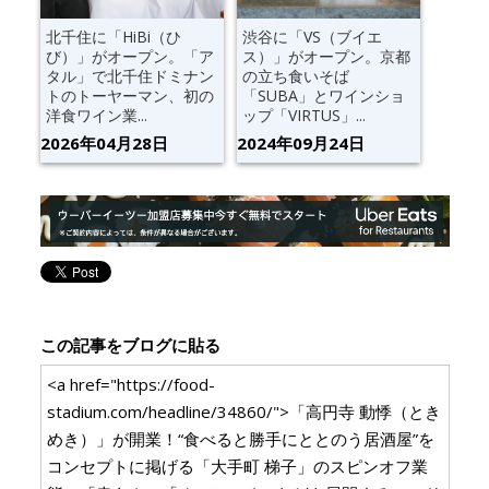
北千住に「HiBi（ひ
渋谷に「VS（ブイエ
び）」がオープン。「ア
ス）」がオープン。京都
タル」で北千住ドミナン
の立ち食いそば
トのトーヤーマン、初の
「SUBA」とワインショ
洋食ワイン業...
ップ「VIRTUS」...
2026年04月28日
2024年09月24日
この記事をブログに貼る
<a href="https://food-
stadium.com/headline/34860/">「高円寺 動悸（とき
めき）」が開業！“食べると勝手にととのう居酒屋”を
コンセプトに掲げる「大手町 梯子」のスピンオフ業