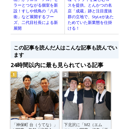
ラーとつながる個室を新
スを提供。とんかつの名
設！すしや焼鳥の「八兵
店「成蔵」跡と注目度抜
衛」など展開するフー
群の立地で、StyLeがあた
ズ、二代目社長による新
ためていた新業態を仕掛
展開
ける！
この記事を読んだ人はこんな記事も読んでい
ます
24時間以内に最も見られている記事
「神保町 台（うてな）」
下北沢に「M2（エム