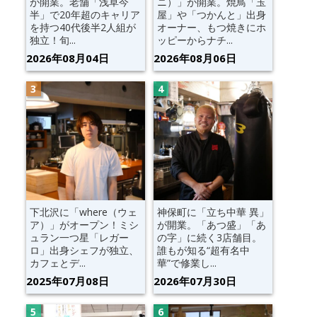
が開業。老舗「浅草今
ニ）」が開業。焼鳥「玉
半」で20年超のキャリア
屋」や「つかんと」出身
を持つ40代後半2人組が
オーナー、もつ焼きにホ
独立！旬...
ッピーからナチ...
2026年08月04日
2026年08月06日
下北沢に「where（ウェ
神保町に「立ち中華 異」
ア）」がオープン！ミシ
が開業。「あつ盛」「あ
ュラン一つ星「レガー
の字」に続く3店舗目。
ロ」出身シェフが独立、
誰もが知る“超有名中
カフェとデ...
華”で修業し...
2025年07月08日
2026年07月30日