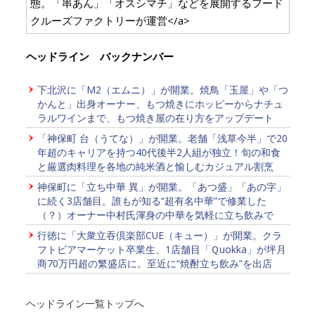
態。「串あん」「オスシマチ」などを展開するフード
クルーズファクトリーが運営</a>
ヘッドライン バックナンバー
下北沢に「M2（エムニ）」が開業。焼鳥「玉屋」や「つ
かんと」出身オーナー、もつ焼きにホッピーからナチュ
ラルワインまで、もつ焼き屋の在り方をアップデート
「神保町 台（うてな）」が開業。老舗「浅草今半」で20
年超のキャリアを持つ40代後半2人組が独立！旬の和食
と厳選肉料理を各地の純米酒と愉しむカジュアル割烹
神保町に「立ち中華 異」が開業。「あつ盛」「あの字」
に続く3店舗目。誰もが知る“超有名中華”で修業した
（？）オーナー中村氏渾身の中華を気軽に立ち飲みで
行徳に「大衆立吞倶楽部CUE（キュー）」が開業。クラ
フトビアマーケット卒業生、1店舗目「Ｑuokka」が坪月
商70万円超の繁盛店に。至近に“焼酎立ち飲み”を出店
ヘッドライン一覧トップへ