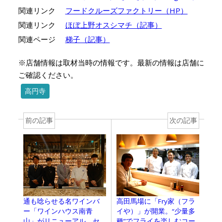
関連リンク
フードクルーズファクトリー（HP）
関連リンク
ほぼ上野オスシマチ（記事）
関連ページ
梯子（記事）
※店舗情報は取材当時の情報です。最新の情報は店舗に
ご確認ください。
高円寺
前の記事
次の記事
通も唸らせる名ワインバ
高田馬場に「Fry家（フラ
ー「ワインハウス南青
イや）」が開業。“少量多
山」がリニューアル。セ
種”でフライを楽しむコー