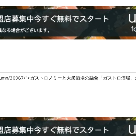
dium.com/column/30987/">ガストロノミーと大衆酒場の融合「ガス