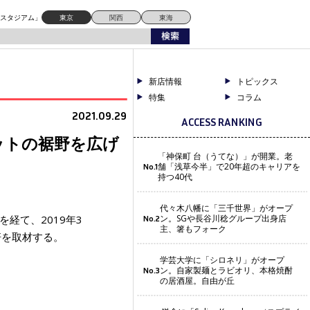
ドスタジアム」
東京
関西
東海
新店情報
トピックス
特集
コラム
2021.09.29
ACCESS RANKING
ットの裾野を広げ
「神保町 台（うてな）」が開業。老
舗「浅草今半」で20年超のキャリアを
No.1
持つ40代
代々木八幡に「三千世界」がオープ
経て、2019年3
ン。SGや長谷川稔グループ出身店
No.2
主、箸もフォーク
軒を取材する。
学芸大学に「シロネリ」がオープ
ン。自家製麺とラビオリ、本格焼酎
No.3
の居酒屋。自由が丘