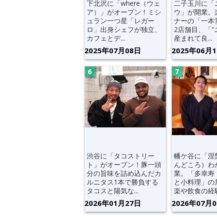
下北沢に「where（ウェ
二子玉川に「
ア）」がオープン！ミシ
ウ」が開業。
ュラン一つ星「レガー
ナーの「一本
ロ」出身シェフが独立、
2店舗目、「
カフェとデ...
産まれて良...
2025年07月08日
2025年06月
渋谷に「タコストリー
幡ケ谷に「涅
ト」がオープン！豚一頭
んどころ）わ
分の旨味を詰め込んだカ
業。「多幸寿
ルニタス1本で勝負する
と小料理」の
タコスと陽気な...
楽や飲食の経験.
2026年01月27日
2026年07月