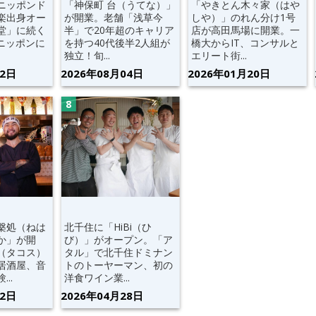
ニッポンド
「神保町 台（うてな）」
「やきとん木々家（はや
楽出身オー
が開業。老舗「浅草今
しや）」のれん分け1号
堂」に続く
半」で20年超のキャリア
店が高田馬場に開業。一
“ニッポンに
を持つ40代後半2人組が
橋大からIT、コンサルと
独立！旬...
エリート街...
12日
2026年08月04日
2026年01月20日
槃処（ねは
北千住に「HiBi（ひ
か」が開
び）」がオープン。「ア
（タコス）
タル」で北千住ドミナン
居酒屋、音
トのトーヤーマン、初の
..
洋食ワイン業...
02日
2026年04月28日