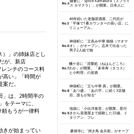
鎌倉に「Splice Kamakura（スプライ
No.4
ス カマクラ）」が開業。日本人に
46年続いた老舗居酒屋、二代目が
「平塚で1番カウンターの長い店」に
No.5
リニューアル。
。
神保町に「立呑み中華 猫猫（マオマ
オ）」がオープン。志木で出会った
No.6
男子2人組で独
リス）」の姉妹店とし
店だが、新店
幡ケ谷に「涅槃処（ねはんどころ）
。フレンチのコース料
わか」が開業。「多幸寿（タコス）
No.7
と小料理」の居酒
が高い」「時間が
提案だ。
神保町に「立ち中華 異」が開業。
「あつ盛」「あの字」に続く3店舗
No.8
田」は、2時間半の
目。誰もが知る“
」をテーマに、
池袋に「小出洋食堂」が開業。星付
け頼もうが一律料
きから居酒屋まで経験した33歳、イ
No.9
タリアン、フレ
動きが始まってい
豪徳寺に「焼き鳥 金兵衛」がオープ