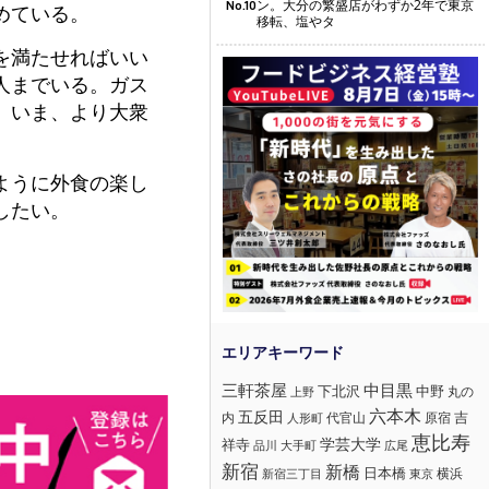
ン。大分の繁盛店がわずか2年で東京
No.10
めている。
移転、塩やタ
を満たせればいい
人までいる。ガス
、いま、より大衆
ように外食の楽し
したい。
三軒茶屋
中目黒
下北沢
中野
丸の
上野
六本木
五反田
吉
内
代官山
人形町
原宿
恵比寿
学芸大学
祥寺
大手町
広尾
品川
新宿
新橋
日本橋
横浜
新宿三丁目
東京