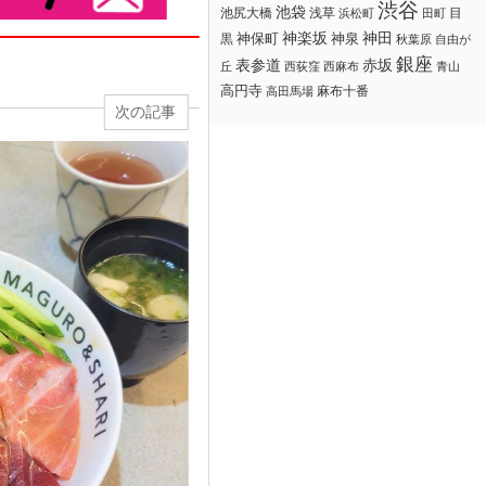
渋谷
池袋
浅草
目
池尻大橋
浜松町
田町
神楽坂
神田
黒
神保町
神泉
秋葉原
自由が
銀座
赤坂
表参道
丘
西荻窪
西麻布
青山
高円寺
麻布十番
高田馬場
次の記事