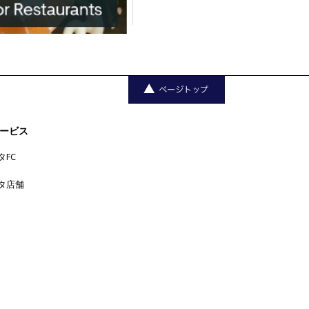
ービス
タFC
タ店舗