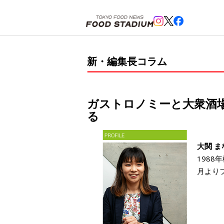
ホーム
>
新・編集長コラム
>
ガストロノミーと大衆酒場の融合「ガストロ酒場」が、外食マーケッ
新・編集長コラム
ガストロノミーと大衆酒
る
大関 ま
198
月より