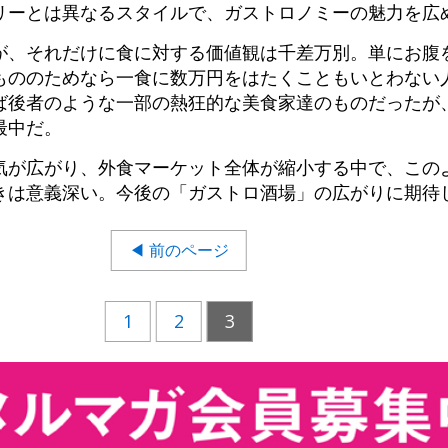
リーとは異なるスタイルで、ガストロノミーの魅力を広
が、それだけに食に対する価値観は千差万別。単にお腹
もののためなら一食に数万円をはたくこともいとわない
ば後者のような一部の熱狂的な美食家達のものだったが
最中だ。
気が広がり、外食マーケット全体が縮小する中で、この
きは意義深い。今後の「ガストロ酒場」の広がりに期待
◀ 前のページ
1
2
3