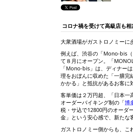
コロナ禍を受けて高級店も相
大衆酒場がガストロノミーに
例えば、渋谷の「Mono-bi
て８月にオープン。「MONOL
「Mono-bis」は、ディナ
理をおぼんに収めた「一膳完
かかる」と抵抗があるお客に
客単価は２万円超、「日本一
オーダーバイキング制の「
博
税・サ込で12800円のオー
金」という安心感で、新たな
ガストロノミー側からも、こ