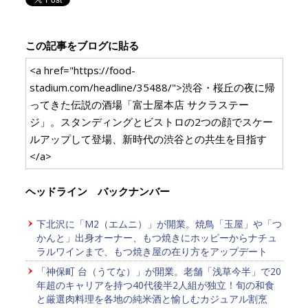
この記事をブログに貼る
<a href="https://food-
stadium.com/headline/35488/">渋谷・桜丘の夜に帰
ってきた伝説の酒場「富士屋本店 サクラステー
ジ」。スタンディングとビストロの2つの顔でスケー
ルアップして登場、新時代の渋谷との共生を目指す
</a>
ヘッドライン バックナンバー
下北沢に「M2（エムニ）」が開業。焼鳥「玉屋」や「つ
かんと」出身オーナー、もつ焼きにホッピーからナチュ
ラルワインまで、もつ焼き屋の在り方をアップデート
「神保町 台（うてな）」が開業。老舗「浅草今半」で20
年超のキャリアを持つ40代後半2人組が独立！旬の和食
と厳選肉料理を各地の純米酒と愉しむカジュアル割烹