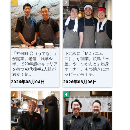
「神保町 台（うてな）」
下北沢に「M2（エム
が開業。老舗「浅草今
ニ）」が開業。焼鳥「玉
半」で20年超のキャリア
屋」や「つかんと」出身
を持つ40代後半2人組が
オーナー、もつ焼きにホ
独立！旬...
ッピーからナチ...
2026年08月04日
2026年08月06日