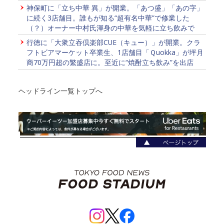
神保町に「立ち中華 異」が開業。「あつ盛」「あの字」
に続く3店舗目。誰もが知る“超有名中華”で修業した
（？）オーナー中村氏渾身の中華を気軽に立ち飲みで
行徳に「大衆立吞倶楽部CUE（キュー）」が開業。クラ
フトビアマーケット卒業生、1店舗目「Ｑuokka」が坪月
商70万円超の繁盛店に。至近に“焼酎立ち飲み”を出店
ヘッドライン一覧トップへ