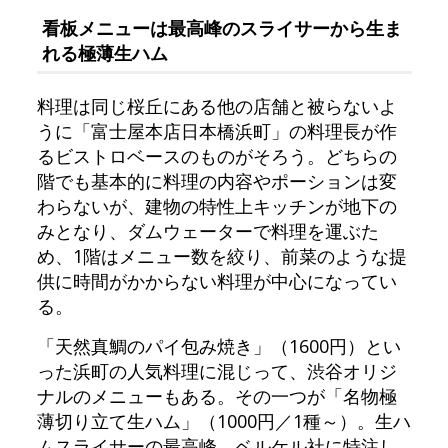
看板メニューは最高峰のスライサーから生ま
れる極薄生ハム
料理は同じ桜丘にある他の店舗と被らないよ
うに「富士屋本店日本橋浜町」の料理長が作
るビストロベースのものがそろう。どちらの
階でも基本的に料理の内容やポーションは変
わらないが、建物の特性上キッチンが地下の
みとなり、ダムウェーターで料理を運ぶた
め、1階はメニュー数を絞り、前菜のような提
供に時間がかからない料理が中心になってい
る。
「天然真鯛のパイ包み焼き」（1600円）とい
った浜町の人気料理に混じって、渋谷オリジ
ナルのメニューもある。その一つが「名物極
薄切り立て生ハム」（1000円／1種～）。生ハ
ムスライサーの最高峰、ベルケル社に特注し