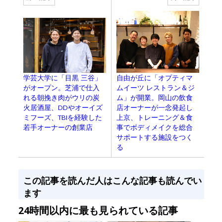
学芸大学に「目黒 三谷」
自由が丘に「オプティマ
がオープン。芝浦で仕入
ムイーツ レストラン＆ジ
れる朝挽き肉がウリの炭
ム」が開業。岡山の飲食
火居酒屋、DDやオーイズ
店オーナーが一念発起し
ミフーズ、TBIを経験した
上京、トレーニング＆食
若手オーナーの創業店
事でボディメイクを総合
サポートする施設をつく
る
この記事を読んだ人はこんな記事も読んでい
ます
24時間以内に最も見られている記事