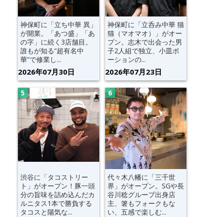
神保町に「立ち中華 異」
神保町に「立呑み中華 猫
が開業。「あつ盛」「あ
猫（マオマオ）」がオー
の字」に続く3店舗目。
プン。志木で出会った男
誰もが知る“超有名中
子2人組で独立、小皿ポ
華”で修業し...
ーションの...
2026年07月30日
2026年07月23日
渋谷に「タコストリー
代々木八幡に「三千世
ト」がオープン！豚一頭
界」がオープン。SGや長
分の旨味を詰め込んだカ
谷川稔グループ出身店
ルニタス1本で勝負する
主、箸もフォークもな
タコスと陽気な...
い、五感で楽しむ...