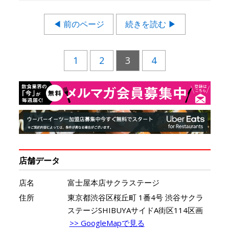
◀ 前のページ
続きを読む ▶
1
2
3
4
店舗データ
店名
富士屋本店サクラステージ
住所
東京都渋谷区桜丘町 1番4号 渋谷サクラ
ステージSHIBUYAサイドA街区114区画
>> GoogleMapで見る