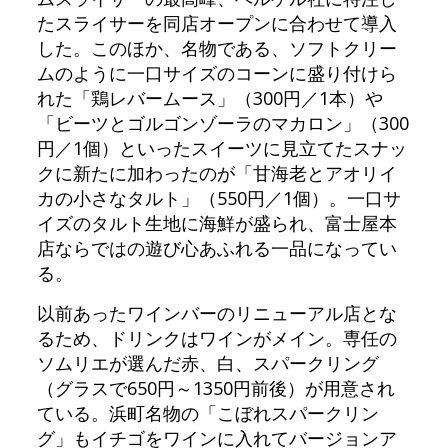
たスライサーを同店オープンに合わせて導入
した。このほか、名物である、ソフトクリー
ムのように一口サイズのコーンに盛り付けら
れた「鶏レバームース」（300円／1本）や
「ビーツとゴルゴンゾーラのマカロン」（300
円／1個）といったスイーツに見立てたスナッ
クに新たに加わったのが「甘海老とアオリイ
カの小さなタルト」（550円／1個）。一口サ
イズのタルト生地に海鮮が盛られ、富士屋本
店ならではの遊び心あふれる一品になってい
る。
以前あったワインバーのリニューアル店とな
るため、ドリンクはワインがメイン。専任の
ソムリエが選んだ赤、白、スパークリング
（グラスで650円～1350円前後）が用意され
ている。浜町名物の「こぼれスパークリン
グ」もイチゴをワインに入れてバージョンア