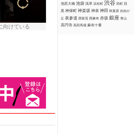
渋谷
池袋
浅草
目
池尻大橋
浜松町
田町
神楽坂
神田
黒
神保町
神泉
秋葉原
自由が
銀座
赤坂
表参道
丘
西荻窪
西麻布
青山
高円寺
麻布十番
高田馬場
に向けている