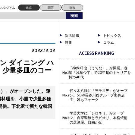
多皿のコース仕立てが魅力！
ドスタジアム」
東京
関西
東海
新店情報
トピックス
特集
コラム
2022.12.02
ACCESS RANKING
アン ダイニング ハ
、少量多皿のコー
「神保町 台（うてな）」が開業。老
舗「浅草今半」で20年超のキャリアを
No.1
持つ40代
シェフ）」がオープンした。運
代々木八幡に「三千世界」がオープ
ン。SGや長谷川稔グループ出身店
No.2
韓国料理を、小皿で少量多種
主、箸もフォーク
提供。下北沢で新たな韓国
学芸大学に「シロネリ」がオープ
ン。自家製麺とラビオリ、本格焼酎
No.3
の居酒屋。自由が丘