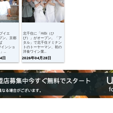
（ブイエ
北千住に「HiBi（ひ
プン。京都
び）」がオープン。「ア
ば
タル」で北千住ドミナン
ワインショ
トのトーヤーマン、初の
...
洋食ワイン業...
24日
2026年04月28日