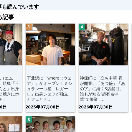
事も読んでいます
る記事
2（エム
下北沢に「where（ウェ
神保町に「立ち中華 異」
。焼鳥「玉
ア）」がオープン！ミシ
が開業。「あつ盛」「あ
んと」出身
ュラン一つ星「レガー
の字」に続く3店舗目。
つ焼きにホ
ロ」出身シェフが独立、
誰もが知る“超有名中
..
カフェとデ...
華”で修業し...
06日
2025年07月08日
2026年07月30日