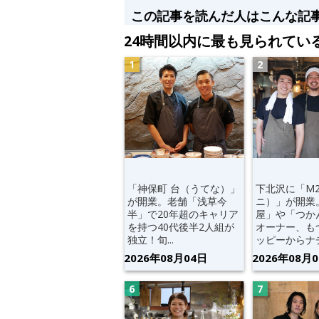
この記事を読んだ人はこんな記
24時間以内に最も見られてい
「神保町 台（うてな）」
下北沢に「M
が開業。老舗「浅草今
ニ）」が開業
半」で20年超のキャリア
屋」や「つか
を持つ40代後半2人組が
オーナー、も
独立！旬...
ッピーからナチ.
2026年08月04日
2026年08月