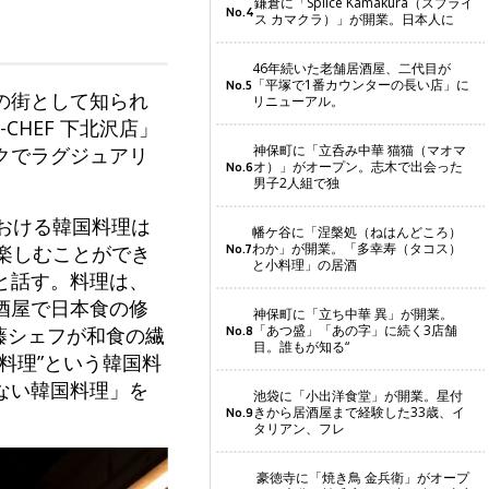
鎌倉に「Splice Kamakura（スプライ
No.4
ス カマクラ）」が開業。日本人に
46年続いた老舗居酒屋、二代目が
「平塚で1番カウンターの長い店」に
No.5
の街として知られ
リニューアル。
CHEF 下北沢店」
神保町に「立呑み中華 猫猫（マオマ
クでラグジュアリ
オ）」がオープン。志木で出会った
No.6
男子2人組で独
おける韓国料理は
幡ケ谷に「涅槃処（ねはんどころ）
わか」が開業。「多幸寿（タコス）
楽しむことができ
No.7
と小料理」の居酒
と話す。料理は、
酒屋で日本食の修
神保町に「立ち中華 異」が開業。
「あつ盛」「あの字」に続く3店舗
藤シェフが和食の繊
No.8
目。誰もが知る“
料理”という韓国料
ない韓国料理」を
池袋に「小出洋食堂」が開業。星付
きから居酒屋まで経験した33歳、イ
No.9
タリアン、フレ
豪徳寺に「焼き鳥 金兵衛」がオープ