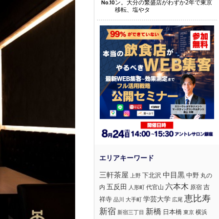
ン。大分の繁盛店がわずか2年で東京
No.10
移転、塩やタ
三軒茶屋
中目黒
下北沢
中野
丸の
上野
六本木
五反田
吉
内
代官山
人形町
原宿
恵比寿
学芸大学
祥寺
大手町
広尾
品川
新宿
新橋
日本橋
横浜
新宿三丁目
東京