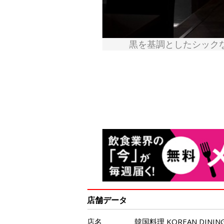
黒を基調としたシック
店舗データ
店名
韓国料理 KOREAN DIN