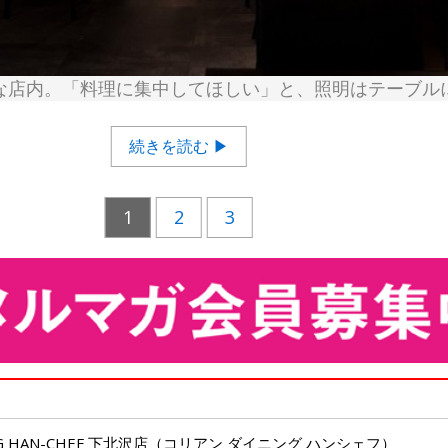
な店内。「料理に集中してほしい」と、照明はテーブル
続きを読む ▶
1
2
3
ING HAN-CHEF 下北沢店（コリアン ダイニング ハンシェフ）