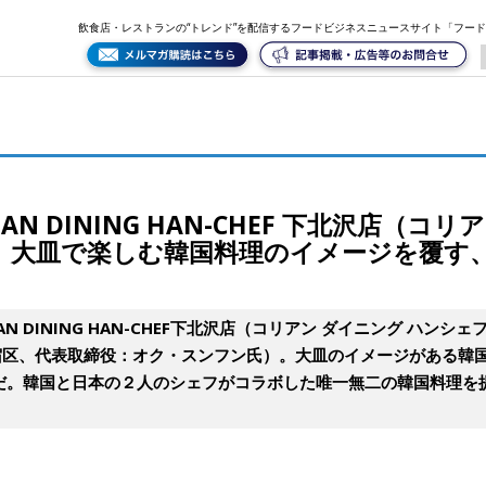
下北沢店（コリアン ダイニング ハンシェフ）」がオープン。大皿で楽しむ韓国料理のイメージを覆す、少量
飲食店・レストランの“トレンド”を配信するフードビジネスニュースサイト「フー
N DINING HAN-CHEF 下北沢店（コリ
。大皿で楽しむ韓国料理のイメージを覆す
AN DINING HAN-CHEF下北沢店（コリアン ダイニング ハン
東京都新宿区、代表取締役：オク・スンフン氏）。大皿のイメージがある
だ。韓国と日本の２人のシェフがコラボした唯一無二の韓国料理を