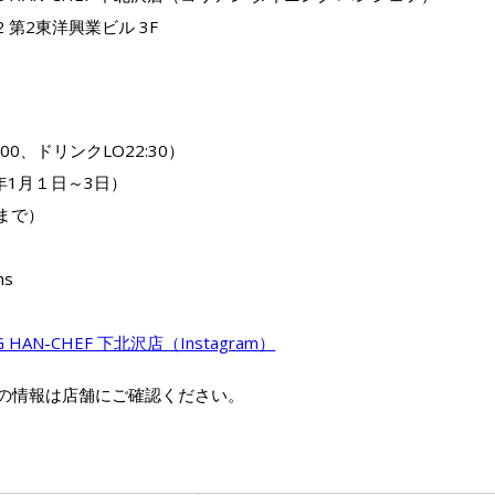
2 第2東洋興業ビル 3F
1:00、ドリンクLO22:30）
年1月１日～3日）
席まで）
ns
G HAN-CHEF 下北沢店（Instagram）
の情報は店舗にご確認ください。