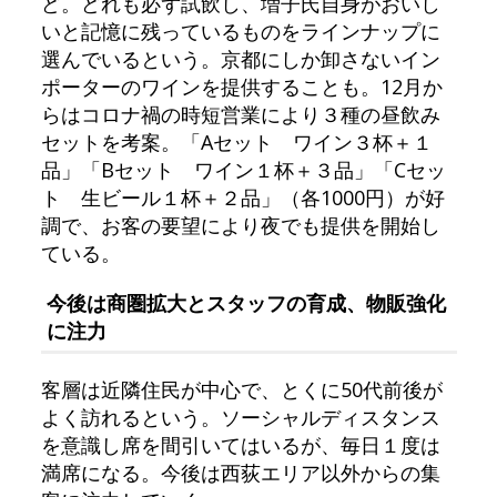
ど。どれも必ず試飲し、増子氏自身がおいし
いと記憶に残っているものをラインナップに
選んでいるという。京都にしか卸さないイン
ポーターのワインを提供することも。12月か
らはコロナ禍の時短営業により３種の昼飲み
セットを考案。「Aセット ワイン３杯＋１
品」「Bセット ワイン１杯＋３品」「Cセッ
ト 生ビール１杯＋２品」（各1000円）が好
調で、お客の要望により夜でも提供を開始し
ている。
今後は商圏拡大とスタッフの育成、物販強化
に注力
客層は近隣住民が中心で、とくに50代前後が
よく訪れるという。ソーシャルディスタンス
を意識し席を間引いてはいるが、毎日１度は
満席になる。今後は西荻エリア以外からの集