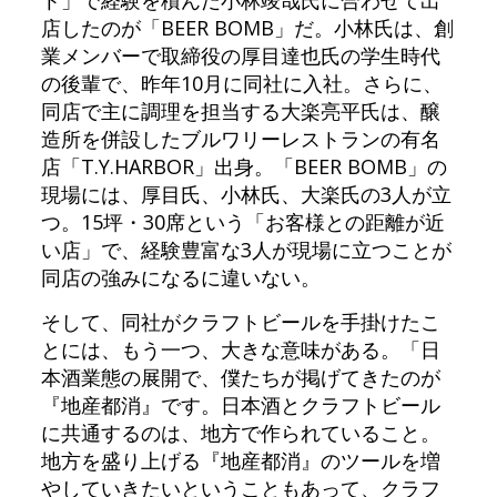
ト」で経験を積んだ小林竣哉氏に合わせて出
店したのが「BEER BOMB」だ。小林氏は、創
業メンバーで取締役の厚目達也氏の学生時代
の後輩で、昨年10月に同社に入社。さらに、
同店で主に調理を担当する大楽亮平氏は、醸
造所を併設したブルワリーレストランの有名
店「T.Y.HARBOR」出身。「BEER BOMB」の
現場には、厚目氏、小林氏、大楽氏の3人が立
つ。15坪・30席という「お客様との距離が近
い店」で、経験豊富な3人が現場に立つことが
同店の強みになるに違いない。
そして、同社がクラフトビールを手掛けたこ
とには、もう一つ、大きな意味がある。「日
本酒業態の展開で、僕たちが掲げてきたのが
『地産都消』です。日本酒とクラフトビール
に共通するのは、地方で作られていること。
地方を盛り上げる『地産都消』のツールを増
やしていきたいということもあって、クラフ