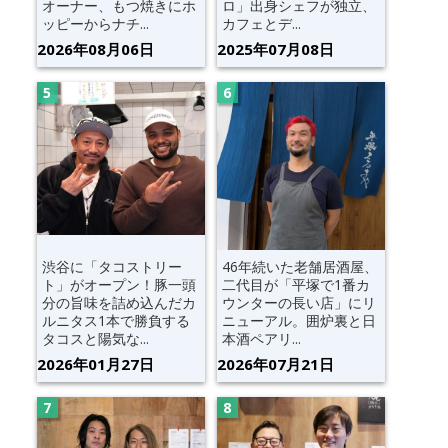
オーナー、もつ焼きにホ
ロ」出身シェフが独立、
ッピーからナチ...
カフェとデ...
2026年08月06日
2025年07月08日
渋谷に「タコストリー
46年続いた老舗居酒屋、
ト」がオープン！豚一頭
二代目が「平塚で1番カ
分の旨味を詰め込んだカ
ウンターの長い店」にリ
ルニタス1本で勝負する
ニューアル。囲炉裏と日
タコスと陽気な...
本酒ペアリ...
2026年01月27日
2026年07月21日