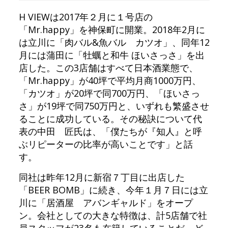
H VIEWは2017年２月に１号店の
「Mr.happy」を神保町に開業。2018年2月に
は立川に「肉バル&魚バル カツオ」、同年12
月には蒲田に「牡蠣と和牛 ほいさっさ」を出
店した。この3店舗はすべて日本酒業態で、
「Mr.happy」が40坪で平均月商1000万円、
「カツオ」が20坪で同700万円、「ほいさっ
さ」が19坪で同750万円と、いずれも繁盛させ
ることに成功している。その秘訣について代
表の中田 匠氏は、「僕たちが『知人』と呼
ぶリピーターの比率が高いことです」と話
す。
同社は昨年12月に新宿７丁目に出店した
「BEER BOMB」に続き、今年１月７日には立
川に「居酒屋 アバンギャルド」をオープ
ン。会社としての大きな特徴は、計5店舗で社