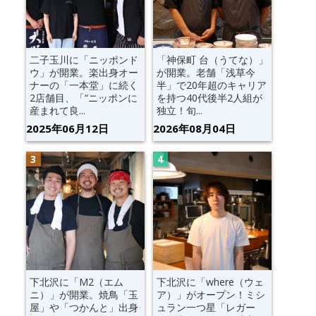
二子玉川に「ニッポンド
「神保町 台（うてな）」
ウ」が開業。楽出身オー
が開業。老舗「浅草今
ナーの「一本堂」に続く
半」で20年超のキャリア
2店舗目、「“ニッポンに
を持つ40代後半2人組が
産まれて良...
独立！旬...
2025年06月12日
2026年08月04日
下北沢に「M2（エム
下北沢に「where（ウェ
ニ）」が開業。焼鳥「玉
ア）」がオープン！ミシ
屋」や「つかんと」出身
ュラン一つ星「レガー