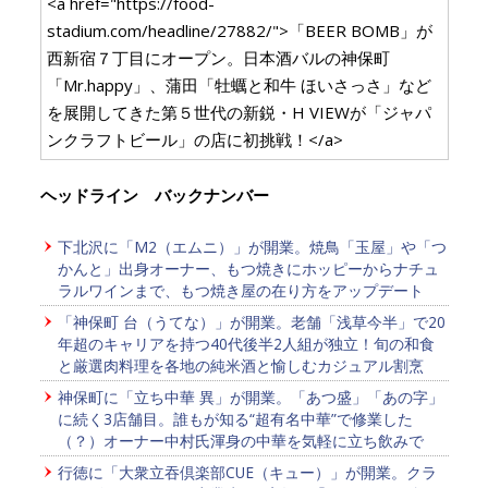
<a href="https://food-
stadium.com/headline/27882/">「BEER BOMB」が
西新宿７丁目にオープン。日本酒バルの神保町
「Mr.happy」、蒲田「牡蠣と和牛 ほいさっさ」など
を展開してきた第５世代の新鋭・H VIEWが「ジャパ
ンクラフトビール」の店に初挑戦！</a>
ヘッドライン バックナンバー
下北沢に「M2（エムニ）」が開業。焼鳥「玉屋」や「つ
かんと」出身オーナー、もつ焼きにホッピーからナチュ
ラルワインまで、もつ焼き屋の在り方をアップデート
「神保町 台（うてな）」が開業。老舗「浅草今半」で20
年超のキャリアを持つ40代後半2人組が独立！旬の和食
と厳選肉料理を各地の純米酒と愉しむカジュアル割烹
神保町に「立ち中華 異」が開業。「あつ盛」「あの字」
に続く3店舗目。誰もが知る“超有名中華”で修業した
（？）オーナー中村氏渾身の中華を気軽に立ち飲みで
行徳に「大衆立吞倶楽部CUE（キュー）」が開業。クラ