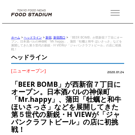
MENU
ホーム
>
ヘッドライン
>
新宿
,
新宿西口
>
「BEER BOMB」が西新宿７丁目にオー
プン。日本酒バルの神保町「Mr.happy」、蒲田「牡蠣と和牛 ほいさっさ」などを
展開してきた第５世代の新鋭・H VIEWが「ジャパンクラフトビール」の店に初挑
戦！
ヘッドライン
[ニューオープン]
2020.01.24
「BEER BOMB」が西新宿７丁目に
オープン。日本酒バルの神保町
「Mr.happy」、蒲田「牡蠣と和牛
ほいさっさ」などを展開してきた
第５世代の新鋭・H VIEWが「ジャ
パンクラフトビール」の店に初挑
戦！