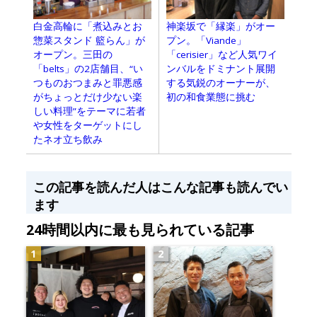
白金高輪に「煮込みとお
神楽坂で「縁楽」がオー
惣菜スタンド 籃らん」が
プン。「Viande」
オープン。三田の
「cerisier」など人気ワイ
「belts」の2店舗目、“い
ンバルをドミナント展開
つものおつまみと罪悪感
する気鋭のオーナーが、
がちょっとだけ少ない楽
初の和食業態に挑む
しい料理”をテーマに若者
や女性をターゲットにし
たネオ立ち飲み
この記事を読んだ人はこんな記事も読んでい
ます
24時間以内に最も見られている記事