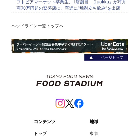
フトビアマーケット卒業生、1店舗目「Ｑuokka」が坪月
商70万円超の繁盛店に。至近に“焼酎立ち飲み”を出店
ヘッドライン一覧トップへ
コンテンツ
地域
トップ
東京