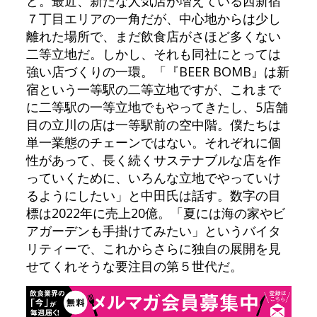
ど。最近、新たな人気店が増えている西新宿
７丁目エリアの一角だが、中心地からは少し
離れた場所で、まだ飲食店がさほど多くない
二等立地だ。しかし、それも同社にとっては
強い店づくりの一環。「『BEER BOMB』は新
宿という一等駅の二等立地ですが、これまで
に二等駅の一等立地でもやってきたし、5店舗
目の立川の店は一等駅前の空中階。僕たちは
単一業態のチェーンではない。それぞれに個
性があって、長く続くサステナブルな店を作
っていくために、いろんな立地でやっていけ
るようにしたい」と中田氏は話す。数字の目
標は2022年に売上20億。「夏には海の家やビ
アガーデンも手掛けてみたい」というバイタ
リティーで、これからさらに独自の展開を見
せてくれそうな要注目の第５世代だ。