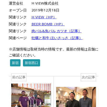
運営会社
H VIEW株式会社
オープン日
2019年12月18日
関連リンク
H VIEW（HP）
関連リンク
BEER BOMB（HP）
関連リンク
肉バル&魚バル カツオ（記事）
関連ページ
牡蠣と和牛 ほいさっさ（記事）
※店舗情報は取材当時の情報です。最新の情報は店舗に
ご確認ください。
新宿
新宿西口
前の記事
次の記事