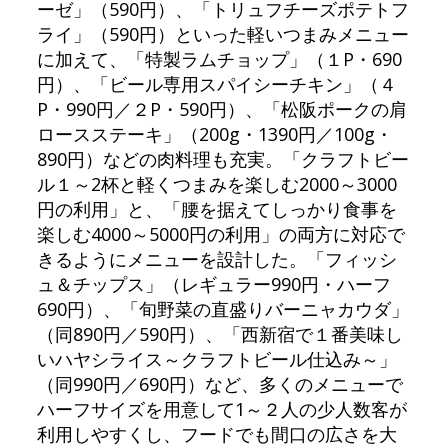
ーゼ」（590円）、「トリュフチーズポテトフ
ライ」（590円）といった軽いつまみメニュー
に加えて、「特製ラムチョップ」（１P・690
円）、「ビール専用スパイシーチキン」（４
P・990円／２P・590円）、「松阪ポークの肩
ロースステーキ」（200g・1390円／100g・
890円）などの肉料理も充実。「クラフトビー
ル１～2杯と軽くつまみを楽しむ2000～3000
円の利用」と、「腰を据えてしっかり食事を
楽しむ4000～5000円の利用」の両方に対応で
きるようにメニューを設計した。「フィッシ
ュ＆チップス」（レギュラー990円・ハーフ
690円）、「旬野菜の直盛りバーニャカウダ」
（同890円／590円）、「西新宿で１番美味し
いハヤシライス～クラフトビール仕込み～」
（同990円／690円）など、多くのメニューで
ハーフサイズを用意して1～２人の少人数客が
利用しやすくし、フードでも間口の広さを大