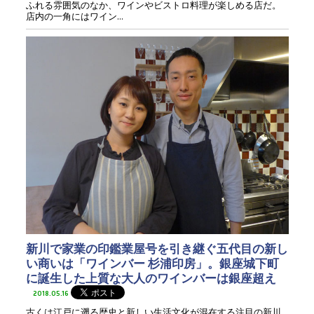
ふれる雰囲気のなか、ワインやビストロ料理が楽しめる店だ。
店内の一角にはワイン...
新川で家業の印鑑業屋号を引き継ぐ五代目の新し
い商いは「ワインバー 杉浦印房」。銀座城下町
に誕生した上質な大人のワインバーは銀座超え
2018.05.16
古くは江戸に遡る歴史と新しい生活文化が混在する注目の新川