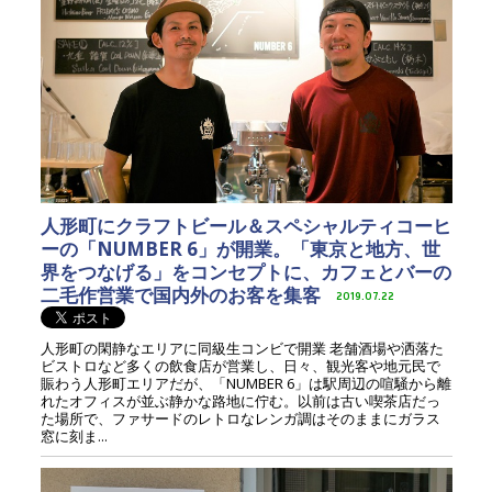
人形町にクラフトビール＆スペシャルティコーヒ
ーの「NUMBER 6」が開業。「東京と地方、世
界をつなげる」をコンセプトに、カフェとバーの
二毛作営業で国内外のお客を集客
2019.07.22
人形町の閑静なエリアに同級生コンビで開業 老舗酒場や洒落た
ビストロなど多くの飲食店が営業し、日々、観光客や地元民で
賑わう人形町エリアだが、「NUMBER 6」は駅周辺の喧騒から離
れたオフィスが並ぶ静かな路地に佇む。以前は古い喫茶店だっ
た場所で、ファサードのレトロなレンガ調はそのままにガラス
窓に刻ま...