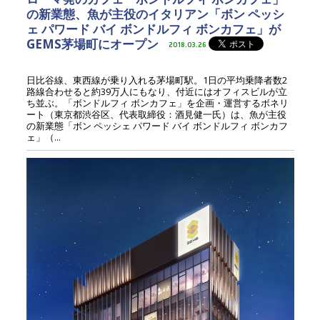
の新業態、魚が主役のイタリアン「ボン ペッシ
ェ パワード バイ ボンドルフィ ボンカフェ」が
GEMS茅場町にオープン
2018.03.26
日比谷線、東西線が乗り入れる茅場町駅。1日の平均乗降者数2
路線合わせると約39万人にもなり、付近にはオフィスビルが立
ち並ぶ。「ボンドルフィ ボンカフェ」を企画・運営するボネリ
ート（東京都渋谷区、代表取締役：酒見健一氏）は、魚が主役
の新業態「ボン ペッシェ パワード バイ ボンドルフィ ボンカフ
ェ」（...