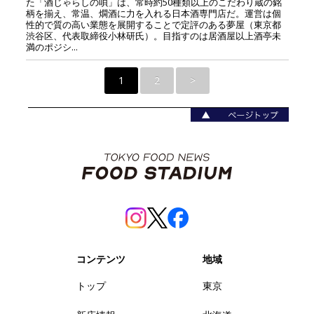
た「酒じゃらしの唄」は、常時約50種類以上のこだわり蔵の銘
柄を揃え、常温、燗酒に力を入れる日本酒専門店だ。運営は個
性的で質の高い業態を展開することで定評のある夢屋（東京都
渋谷区、代表取締役小林研氏）。目指すのは居酒屋以上酒亭未
満のポジシ...
1
2
>
コンテンツ
地域
トップ
東京