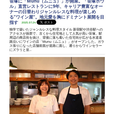
笹塚に「Munu（ムニュ）」が開業。「笹塚ボウ
ル」直営レストランに9年、キャリア豊富なオー
ナーの日替わりジャンルレスな料理が楽しめ
る”ワイン屋“。地元愛を胸にドミナント展開を目
指す
2025.07.24
独学で築いたジャンルレスな料理スタイル 新宿駅や渋谷駅への
アクセスが抜群で、古くから住宅地として人気が高い笹塚。駅
周辺の商店街を抜け、背後に落ち着いた住宅街が広がる水道道
路沿いにワインの店「Munu（ムニュ）」がオープンした。ガラ
ス張りになった店舗前面が道路に面し、通りからワインセラー
にズラリと並...