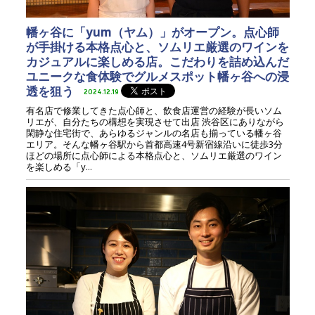
幡ヶ谷に「yum（ヤム）」がオープン。点心師
が手掛ける本格点心と、ソムリエ厳選のワインを
カジュアルに楽しめる店。こだわりを詰め込んだ
ユニークな食体験でグルメスポット幡ヶ谷への浸
透を狙う
2024.12.19
有名店で修業してきた点心師と、飲食店運営の経験が長いソム
リエが、自分たちの構想を実現させて出店 渋谷区にありながら
閑静な住宅街で、あらゆるジャンルの名店も揃っている幡ヶ谷
エリア。そんな幡ヶ谷駅から首都高速4号新宿線沿いに徒歩3分
ほどの場所に点心師による本格点心と、ソムリエ厳選のワイン
を楽しめる「y...