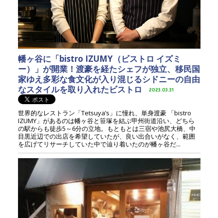
幡ヶ谷に「bistro IZUMY（ビストロ イズミ
ー）」が開業！渡豪を経たシェフが独立、移民国
家ゆえ多彩な食文化が入り混じるシドニーの自由
なスタイルを取り入れたビストロ
2023.03.31
世界的なレストラン「Tetsuya’s」に憧れ、単身渡豪 「bistro
IZUMY」があるのは幡ヶ谷と笹塚を結ぶ甲州街道沿い、どちら
の駅からも徒歩5～6分の立地。もともとは三宿や池尻大橋、中
目黒近辺での出店を希望していたが、良い出合いがなく、範囲
を広げてリサーチしていた中で辿り着いたのが幡ヶ谷だ...