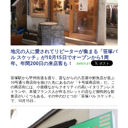
地元の人に愛されてリピーターが集まる「笹塚バ
ル スケッチ」が10月15日でオープンから1周
年。年間200日の来店客も！
2013.11.27
笹塚駅から甲州街道を渡り、昔ながらの八百屋や鮮魚店が並ぶ
10号通り商店街を抜けた先にあるのが「十号坂商店街」だ。こ
の商店街には、小規模ながらクオリティの高いイタリアンレス
トランや、本場フランス人が作るガレットの店など個性的な飲
食店がいくつもある。その中のひとつが「笹塚バル スケッチ」
で、10月15日...