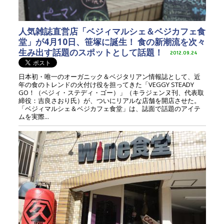
人気雑誌直営店「ベジィマルシェ＆ベジカフェ食
堂」が4月10日、笹塚に誕生！ 食の新潮流を次々
生み出す話題のスポットとして話題！
2012.09.24
日本初・唯一のオーガニック＆ベジタリアン情報誌として、近
年の食のトレンドの火付け役を担ってきた「VEGGY STEADY
GO！（ベジィ・ステディ・ゴー）」（キラジェンヌ刊、代表取
締役：吉良さおり氏）が、ついにリアルな店舗を開店させた。
「ベジィマルシェ＆ベジカフェ食堂」は、誌面で話題のアイテ
ムを実際...