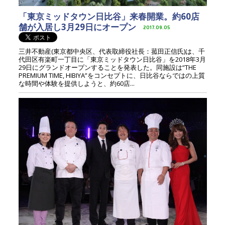
「東京ミッドタウン日比谷」来春開業。約60店
舗が入居し3月29日にオープン
2017.09.05
三井不動産(東京都中央区、代表取締役社長：菰田正信氏)は、千
代田区有楽町一丁目に「東京ミッドタウン日比谷」を2018年3月
29日にグランドオープンすることを発表した。同施設は“THE
PREMIUM TIME, HIBIYA”をコンセプトに、日比谷ならではの上質
な時間や体験を提供しようと、約60店...