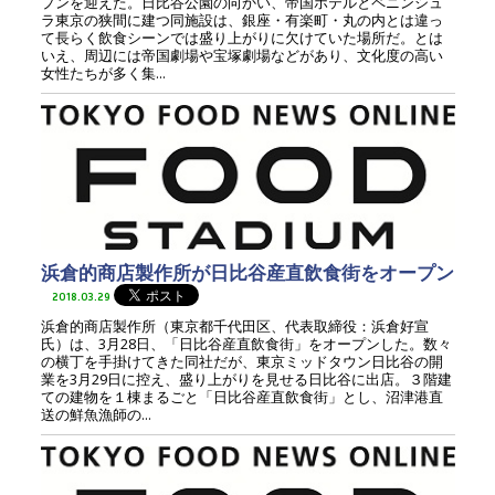
プンを迎えた。日比谷公園の向かい、帝国ホテルとペニンシュ
ラ東京の狭間に建つ同施設は、銀座・有楽町・丸の内とは違っ
て長らく飲食シーンでは盛り上がりに欠けていた場所だ。とは
いえ、周辺には帝国劇場や宝塚劇場などがあり、文化度の高い
女性たちが多く集...
浜倉的商店製作所が日比谷産直飲食街をオープン
2018.03.29
浜倉的商店製作所（東京都千代田区、代表取締役：浜倉好宣
氏）は、3月28日、「日比谷産直飲食街」をオープンした。数々
の横丁を手掛けてきた同社だが、東京ミッドタウン日比谷の開
業を3月29日に控え、盛り上がりを見せる日比谷に出店。３階建
ての建物を１棟まるごと「日比谷産直飲食街」とし、沼津港直
送の鮮魚漁師の...