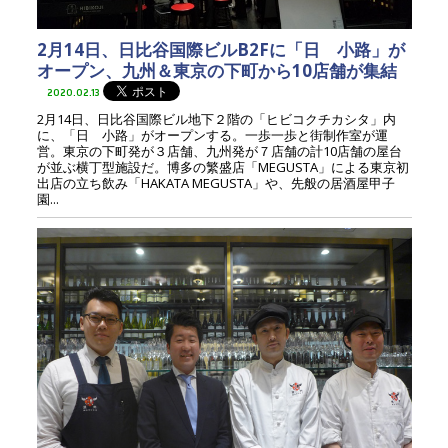
2月14日、日比谷国際ビルB2Fに「日ゞ小路」が
オープン、九州＆東京の下町から10店舗が集結
2020.02.13
2月14日、日比谷国際ビル地下２階の「ヒビコクチカシタ」内
に、「日ゞ小路」がオープンする。一歩一歩と街制作室が運
営。東京の下町発が３店舗、九州発が７店舗の計10店舗の屋台
が並ぶ横丁型施設だ。博多の繁盛店「MEGUSTA」による東京初
出店の立ち飲み「HAKATA MEGUSTA」や、先般の居酒屋甲子
園...