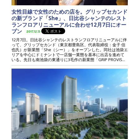
女性目線で女性のための店を。グリップセカンド
の新ブランド「She」、日比谷シャンテのレスト
ランフロアリニューアルに合わせ12月7日にオー
プン
2017.12.13
12月7日。日比谷シャンテのレストランフロアリニューアルに伴
って、グリップセカンド（東京都豊島区、代表取締役：金子 信
也氏）が新業態「She（シー）」をオープンした。同社は池袋エ
リアを中心にドミナントで一店舗一業態を基本に出店を進めて
いる。先日も南池袋の東通りに3毛作の新業態「GRIP PROVIS...