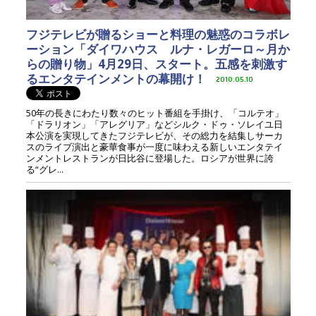
フジテレビが贈るショーと料理の魅惑のコラボレ
ーション「ダイワハウス ルナ・レガーロ～月か
らの贈り物」4月29日、スタート。五感を刺激す
るエンタテインメントの幕開け！
2010.05.10
50年の長きにわたり数々のヒット番組を手掛け、「コルテオ」
「ドラリオン」「アレグリア」などシルク・ドゥ・ソレイユ日
本公演を実現してきたフジテレビが、その総力を結集しサーカ
スのライブ演出と豪華食事が一度に味わえる新しいエンタテイ
ンメントレストランが日比谷に登場した。ロシアが世界に誇
る“グレ...