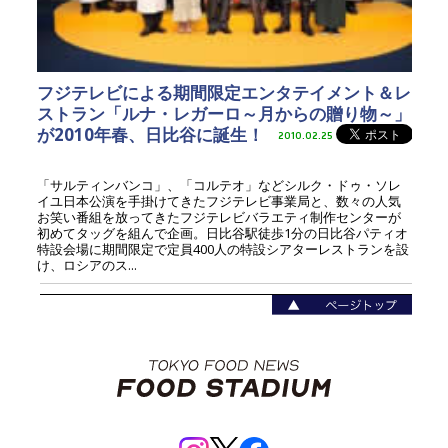
フジテレビによる期間限定エンタテイメント＆レ
ストラン「ルナ・レガーロ～月からの贈り物～」
が2010年春、日比谷に誕生！
2010.02.25
「サルティンバンコ」、「コルテオ」などシルク・ドゥ・ソレ
イユ日本公演を手掛けてきたフジテレビ事業局と、数々の人気
お笑い番組を放ってきたフジテレビバラエティ制作センターが
初めてタッグを組んで企画。日比谷駅徒歩1分の日比谷パティオ
特設会場に期間限定で定員400人の特設シアターレストランを設
け、ロシアのス...