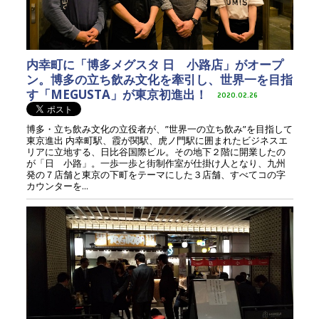
内幸町に「博多メグスタ 日ゞ小路店」がオープ
ン。博多の立ち飲み文化を牽引し、世界一を目指
す「MEGUSTA」が東京初進出！
2020.02.26
博多・立ち飲み文化の立役者が、”世界一の立ち飲み”を目指して
東京進出 内幸町駅、霞が関駅、虎ノ門駅に囲まれたビジネスエ
リアに立地する、日比谷国際ビル。その地下２階に開業したの
が「日ゞ小路」。一歩一歩と街制作室が仕掛け人となり、九州
発の７店舗と東京の下町をテーマにした３店舗、すべてコの字
カウンターを...