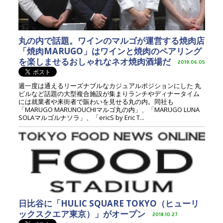
丸の内で話題。ワインのマルゴが運営する焼肉店
「焼肉MARUGO」はワインと焼肉のペアリング
を楽しませるおしゃれなネオ焼肉酒場だ
2019.06.05
週一度は通えるリーズナブルなカジュアルポジションにした 丸
ビルなど話題の大型複合施設が集まりランチやディナータイム
には就業者や来街者で賑わいを見せる丸の内。同社も
「MARUGO MARUNOUCHIマルゴ丸の内」、「MARUGO LUNA
SOLAマルゴルナソラ」、「ericS by Eric T...
日比谷に「HULIC SQUARE TOKYO（ヒューリ
ックスクエア東京）」がオープン
2018.10.27