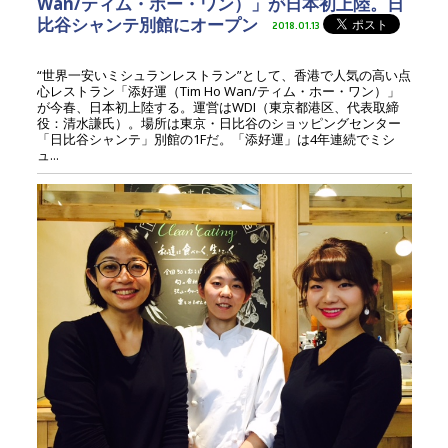
Wan/ティム・ホー・ワン）」が日本初上陸。日
比谷シャンテ別館にオープン
2018.01.13
“世界一安いミシュランレストラン”として、香港で人気の高い点
心レストラン「添好運（Tim Ho Wan/ティム・ホー・ワン）」
が今春、日本初上陸する。運営はWDI（東京都港区、代表取締
役：清水謙氏）。場所は東京・日比谷のショッピングセンター
「日比谷シャンテ」別館の1Fだ。「添好運」は4年連続でミシ
ュ...