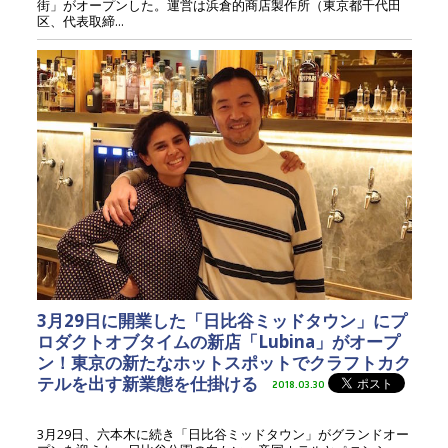
街」がオープンした。運営は浜倉的商店製作所（東京都千代田
区、代表取締...
3月29日に開業した「日比谷ミッドタウン」にプ
ロダクトオブタイムの新店「Lubina」がオープ
ン！東京の新たなホットスポットでクラフトカク
テルを出す新業態を仕掛ける
2018.03.30
3月29日、六本木に続き「日比谷ミッドタウン」がグランドオー