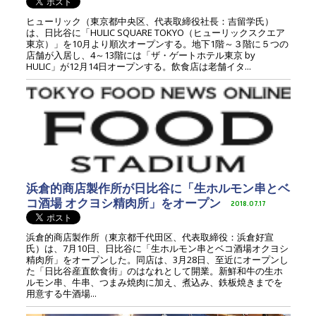
ヒューリック（東京都中央区、代表取締役社長：吉留学氏）
は、日比谷に「HULIC SQUARE TOKYO（ヒューリックスクエア
東京）」を10月より順次オープンする。地下1階～３階に５つの
店舗が入居し、4～13階には「ザ・ゲートホテル東京 by
HULIC」が12月14日オープンする。飲食店は老舗イタ...
浜倉的商店製作所が日比谷に「生ホルモン串とベ
コ酒場 オクヨシ精肉所」をオープン
2018.07.17
浜倉的商店製作所（東京都千代田区、代表取締役：浜倉好宣
氏）は、7月10日、日比谷に「生ホルモン串とベコ酒場オクヨシ
精肉所」をオープンした。同店は、3月28日、至近にオープンし
た「日比谷産直飲食街」のはなれとして開業。新鮮和牛の生ホ
ルモン串、牛串、つまみ焼肉に加え、煮込み、鉄板焼きまでを
用意する牛酒場...