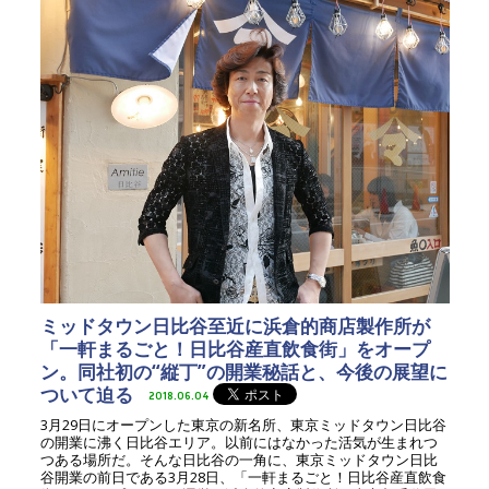
ミッドタウン日比谷至近に浜倉的商店製作所が
「一軒まるごと！日比谷産直飲食街」をオープ
ン。同社初の“縦丁”の開業秘話と、今後の展望に
ついて迫る
2018.06.04
3月29日にオープンした東京の新名所、東京ミッドタウン日比谷
の開業に沸く日比谷エリア。以前にはなかった活気が生まれつ
つある場所だ。そんな日比谷の一角に、東京ミッドタウン日比
谷開業の前日である3月28日、「一軒まるごと！日比谷産直飲食