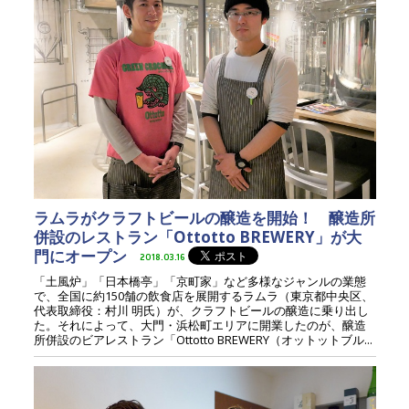
ラムラがクラフトビールの醸造を開始！ 醸造所
併設のレストラン「Ottotto BREWERY」が大
門にオープン
2018.03.16
「土風炉」「日本橋亭」「京町家」など多様なジャンルの業態
で、全国に約150舗の飲食店を展開するラムラ（東京都中央区、
代表取締役：村川 明氏）が、クラフトビールの醸造に乗り出し
た。それによって、大門・浜松町エリアに開業したのが、醸造
所併設のビアレストラン「Ottotto BREWERY（オットットブル...