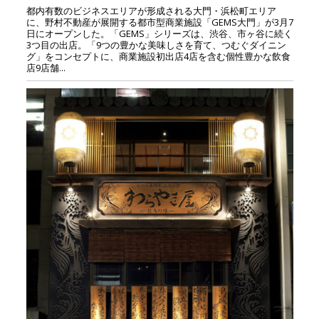
都内有数のビジネスエリアが形成される大門・浜松町エリア
に、野村不動産が展開する都市型商業施設「GEMS大門」が3月7
日にオープンした。「GEMS」シリーズは、渋谷、市ヶ谷に続く
3つ目の出店。「9つの豊かな美味しさを育て、つむぐダイニン
グ」をコンセプトに、商業施設初出店4店を含む個性豊かな飲食
店9店舗...