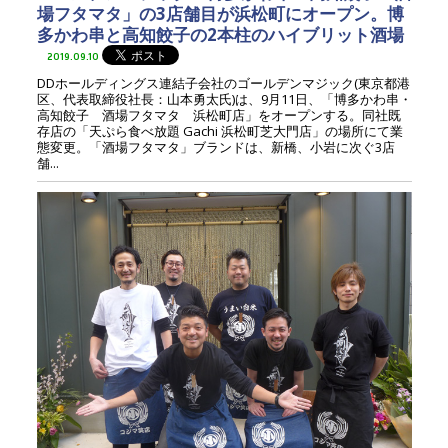
場フタマタ」の3店舗目が浜松町にオープン。博
多かわ串と高知餃子の2本柱のハイブリット酒場
2019.09.10
DDホールディングス連結子会社のゴールデンマジック(東京都港
区、代表取締役社長：山本勇太氏)は、9月11日、「博多かわ串・
高知餃子 酒場フタマタ 浜松町店」をオープンする。同社既
存店の「天ぷら食べ放題 Gachi 浜松町芝大門店」の場所にて業
態変更。「酒場フタマタ」ブランドは、新橋、小岩に次ぐ3店
舗...