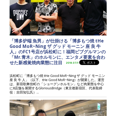
「博多炉端 魚男」が仕掛ける「博多もつ焼 tHe
Good MoR~Ning ザ グッド モーニン 座 良 牛
人」のFC1号店が浜松町に！福岡ビブグルマンの
「Mr.青木」のホルモンに、エンタメ要素を合わ
せた新感覚焼肉業態に注目
2018.07.11
浜松町に「博多もつ焼 tHe Good MoR~Ning ザ グッド モーニン
座 良 牛 人」（以下、tHe Good MoR~Ning）が開業した。運営
は、新宿歌舞伎町の「ショーグンホルモン」など肉業態を中心
に8店舗を展開するGloriousBridge（東京都新宿区、代表取締
役：吉田知弘氏）...