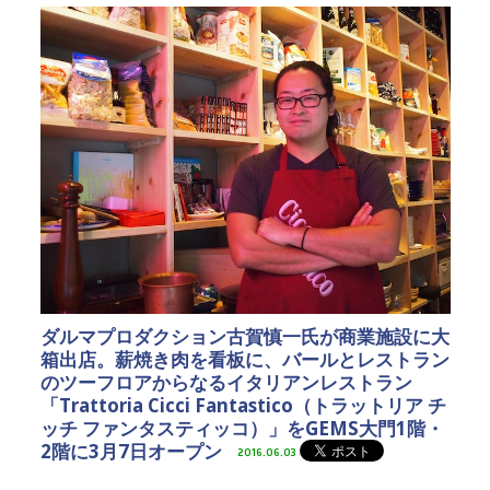
ダルマプロダクション古賀慎一氏が商業施設に大
箱出店。薪焼き肉を看板に、バールとレストラン
のツーフロアからなるイタリアンレストラン
「Trattoria Cicci Fantastico（トラットリア チ
ッチ ファンタスティッコ）」をGEMS大門1階・
2階に3月7日オープン
2016.06.03