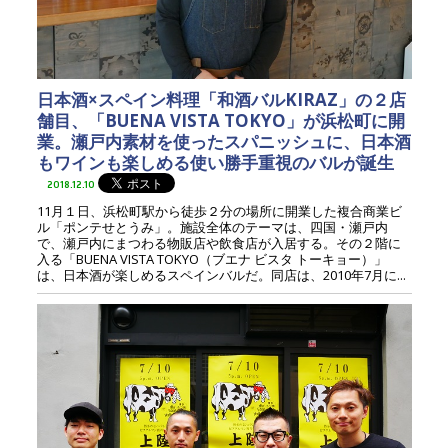
日本酒×スペイン料理「和酒バルKIRAZ」の２店
舗目、「BUENA VISTA TOKYO」が浜松町に開
業。瀬戸内素材を使ったスパニッシュに、日本酒
もワインも楽しめる使い勝手重視のバルが誕生
2018.12.10
11月１日、浜松町駅から徒歩２分の場所に開業した複合商業ビ
ル「ポンテせとうみ」。施設全体のテーマは、四国・瀬戸内
で、瀬戸内にまつわる物販店や飲食店が入居する。その２階に
入る「BUENA VISTA TOKYO（ブエナ ビスタ トーキョー）」
は、日本酒が楽しめるスペインバルだ。同店は、2010年7月に...