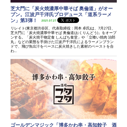
芝大門に「炭火焼濃厚中華そば 奥倫道」がオー
プン。江波戸千洋氏プロデュース「道系ラーメ
ン」第3弾！
2021.07.27
リレイト(東京都渋谷区、代表取締役：岡本 卓氏)は、7月27日、
芝大門に「炭火焼濃厚中華そば 奥倫道(おくりんどう)」をオープ
ンする。「炭火焼干物定食 しんぱち食堂」や「立喰い焼肉 治郎
丸」などの業態を手掛けた江波戸千洋氏によるラーメンブラン
ドで、飛び魚出汁をベースに炭火焼きした素材のペーストを合
わ...
ゴールデンマジック「博多かわ串・高知餃子 酒