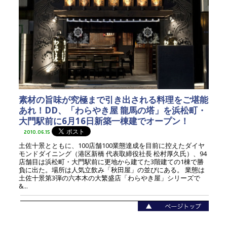
素材の旨味が究極まで引き出される料理をご堪能
あれ！DD、「わらやき屋 龍馬の塔」を浜松町・
大門駅前に6月16日新築一棟建でオープン！
2010.06.15
土佐十景とともに、100店舗100業態達成を目前に控えたダイヤ
モンドダイニング（港区新橋 代表取締役社長 松村厚久氏）、94
店舗目は浜松町・大門駅前に更地から建てた3階建ての1棟で勝
負に出た。場所は人気立飲み「秋田屋」の並びにある。 業態は
土佐十景第3弾の六本木の大繁盛店「わらやき屋」シリーズで
&...