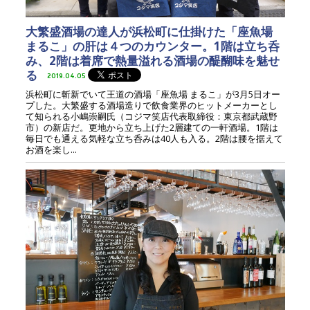
大繁盛酒場の達人が浜松町に仕掛けた「座魚場
まるこ」の肝は４つのカウンター。1階は立ち呑
み、2階は着席で熱量溢れる酒場の醍醐味を魅せ
る
2019.04.05
浜松町に斬新でいて王道の酒場「座魚場 まるこ」が3月5日オー
プした。大繁盛する酒場造りで飲食業界のヒットメーカーとし
て知られる小嶋崇嗣氏（コジマ笑店代表取締役：東京都武蔵野
市）の新店だ。更地から立ち上げた2層建ての一軒酒場。1階は
毎日でも通える気軽な立ち呑みは40人も入る。2階は腰を据えて
お酒を楽し...