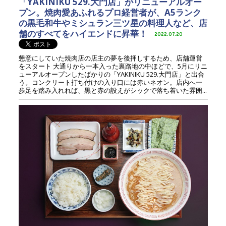
「YAKINIKU 529.大門店」がリニューアルオー
プン。焼肉愛あふれるプロ経営者が、A5ランク
の黒毛和牛やミシュラン三ツ星の料理人など、店
舗のすべてをハイエンドに昇華！
2022.07.20
懇意にしていた焼肉店の店主の夢を後押しするため、店舗運営
をスタート 大通りから一本入った裏路地の中ほどで、5月にリニ
ューアルオープンしたばかりの「YAKINIKU 529.大門店」と出合
う。コンクリート打ち付けの入り口には赤いネオン。店内へ一
歩足を踏み入れれば、黒と赤の設えがシックで落ち着いた雰囲...