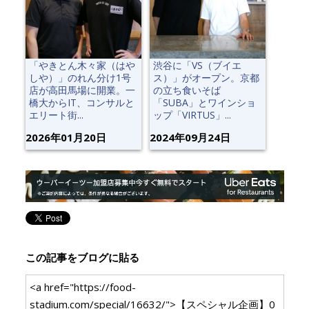
「やきとん木々家（はや
渋谷に「VS（ブイエ
しや）」のれん分け1号
ス）」がオープン。京都
店が高田馬場に開業。一
の立ち食いそば
橋大からIT、コンサルと
「SUBA」とワインショ
エリート街...
ップ「VIRTUS」...
2026年01月20日
2024年09月24日
この記事をブログに貼る
<a href="https://food-
stadium.com/special/16632/">【スペシャル企画】0