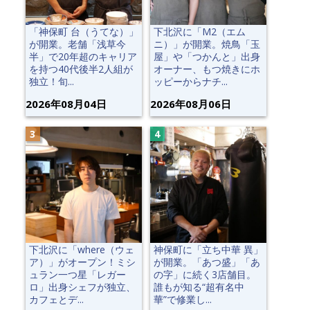
「神保町 台（うてな）」
下北沢に「M2（エム
が開業。老舗「浅草今
ニ）」が開業。焼鳥「玉
半」で20年超のキャリア
屋」や「つかんと」出身
を持つ40代後半2人組が
オーナー、もつ焼きにホ
独立！旬...
ッピーからナチ...
2026年08月04日
2026年08月06日
下北沢に「where（ウェ
神保町に「立ち中華 異」
ア）」がオープン！ミシ
が開業。「あつ盛」「あ
ュラン一つ星「レガー
の字」に続く3店舗目。
ロ」出身シェフが独立、
誰もが知る“超有名中
カフェとデ...
華”で修業し...