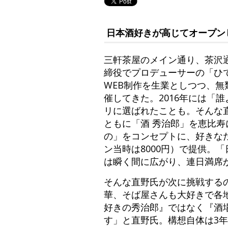
日本酒好きが高じてオープン
三軒茶屋のメイン通り、茶沢通
締役でプロデューサーの「ひ
WEB制作を生業としつつ、
催してきた。2016年には「
リに選ばれたことも。そんな直
ともに「酒 秀治郎」を恵比
の」をコンセプトに、好きな
ン当時は8000円）で提供。
は瞬く間に広がり、連日満席
そんな直野氏が次に挑戦する
華、そば屋さんも大好きで各
好きの秀治郎』ではなく『酒
す」と直野氏。構想自体は3