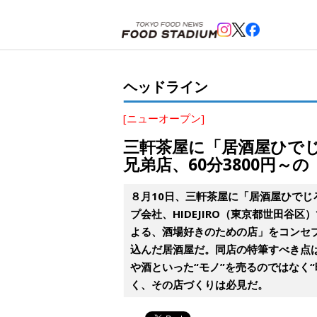
ホーム
>
ヘッドライン
>
三軒茶屋
>
三軒茶屋に「居酒屋ひでじろう」がオープン。恵比寿の日本酒専
ヘッドライン
[ニューオープン]
三軒茶屋に「居酒屋ひで
兄弟店、60分3800円
８月10日、三軒茶屋に「居酒屋ひでじ
プ会社、HIDEJIRO（東京都世田
よる、酒場好きのための店」をコンセ
込んだ居酒屋だ。同店の特筆すべき点は
や酒といった“モノ”を売るのではなく
く、その店づくりは必見だ。