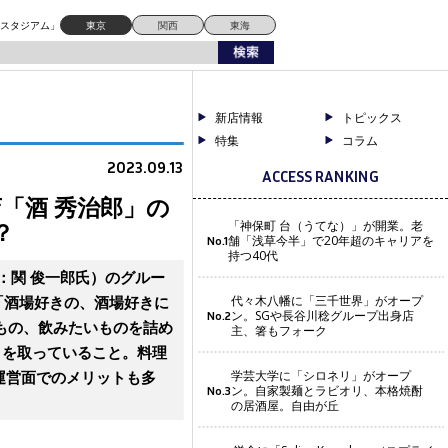
ドスタジアム」
東京
関西
東海
新店情報
トピックス
特集
コラム
2023.09.13
ACCESS RANKING
「酒 秀治郎」の
？
「神保町 台（うてな）」が開業。老
舗「浅草今半」で20年超のキャリアを
No.1
持つ40代
：関 俊一郎氏）のグルー
。「酒場好きの、酒場好きに
代々木八幡に「三千世界」がオープ
ン。SGや長谷川稔グループ出身店
No.2
もの、飲みたいものを詰め
主、箸もフォーク
」を取っていること。料理
運営面でのメリットも多
学芸大学に「シロネリ」がオープ
ン。自家製麺とラビオリ、本格焼酎
No.3
の居酒屋。自由が丘