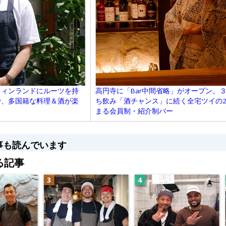
フィンランドにルーツを持
高円寺に「Bar中間省略」がオープン。３
で、多国籍な料理＆酒が楽
ち飲み「酒チャンス」に続く全宅ツイの
まる会員制・紹介制バー
事も読んでいます
る記事