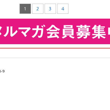
1
2
3
4
-9
）