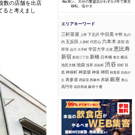
ン。大分の繁盛店がわずか2年で東京
複数の店舗を出店
No.10
移転、塩やタ
てると考えまし
三軒茶屋
中目黒
下北沢
中野
丸の
上野
六本木
五反田
吉
内
代官山
人形町
原宿
恵比寿
学芸大学
祥寺
大手町
広尾
品川
新宿
新橋
日本橋
横浜
新宿三丁目
東京
渋谷
池袋
浅草
目
池尻大橋
浜松町
田町
神楽坂
神田
黒
神保町
神泉
秋葉原
自由が
銀座
赤坂
表参道
丘
西荻窪
西麻布
青山
高円寺
麻布十番
高田馬場