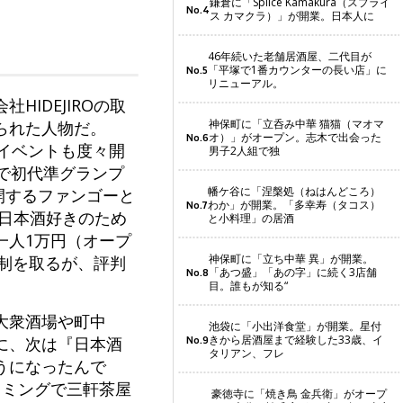
鎌倉に「Splice Kamakura（スプライ
No.4
ス カマクラ）」が開業。日本人に
46年続いた老舗居酒屋、二代目が
「平塚で1番カウンターの長い店」に
No.5
リニューアル。
IDEJIROの取
神保町に「立呑み中華 猫猫（マオマ
られた人物だ。
オ）」がオープン。志木で出会った
No.6
イベントも度々開
男子2人組で独
」で初代準グランプ
幡ケ谷に「涅槃処（ねはんどころ）
開するファンゴーと
わか」が開業。「多幸寿（タコス）
No.7
日本酒好きのため
と小料理」の居酒
一人1万円（オープ
神保町に「立ち中華 異」が開業。
介制を取るが、評判
「あつ盛」「あの字」に続く3店舗
No.8
目。誰もが知る“
大衆酒場や町中
池袋に「小出洋食堂」が開業。星付
きから居酒屋まで経験した33歳、イ
に、次は『日本酒
No.9
タリアン、フレ
うになったんで
イミングで三軒茶屋
豪徳寺に「焼き鳥 金兵衛」がオープ