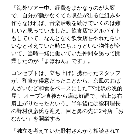
「海外ツアー中、経費をまかなうのが大変
で、自分が働かなくても収益が出る仕組みを
作らなければ、音楽活動を続けていくのは難
しいと思っていました。飲食店でアルバイト
もしていて、なんとなく飲食店をやれたらい
いなと考えていた時にちょうどいい物件が空
いて、当時一緒に働いていた仲間を誘って開
業したのが『まぼねん』です」。
コンセプトは、立ち上げに携わったスタッフ
が、和食が得意だったことから、京風のおば
んざいなど和食をベースにした“下北沢の晩酌
屋”。オープン直後から店は好調で、売上は右
肩上がりだったという。半年後には総料理長
の野村俊彦氏を迎え、目と鼻の先に2号店「お
むかい」を開業する。
「独立を考えていた野村さんから相談されて