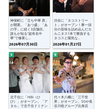
神保町に「立ち中華 異」
渋谷に「タコストリー
が開業。「あつ盛」「あ
ト」がオープン！豚一頭
の字」に続く3店舗目。
分の旨味を詰め込んだカ
誰もが知る“超有名中
ルニタス1本で勝負する
華”で修業し...
タコスと陽気な...
2026年07月30日
2026年01月27日
北千住に「HiBi（ひ
代々木八幡に「三千世
び）」がオープン。「ア
界」がオープン。SGや長
タル」で北千住ドミナン
谷川稔グループ出身店