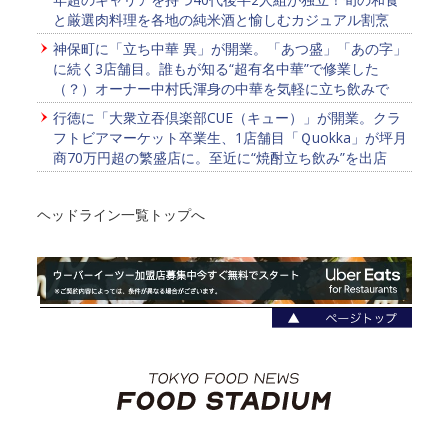
と厳選肉料理を各地の純米酒と愉しむカジュアル割烹
神保町に「立ち中華 異」が開業。「あつ盛」「あの字」
に続く3店舗目。誰もが知る“超有名中華”で修業した
（？）オーナー中村氏渾身の中華を気軽に立ち飲みで
行徳に「大衆立吞倶楽部CUE（キュー）」が開業。クラ
フトビアマーケット卒業生、1店舗目「Ｑuokka」が坪月
商70万円超の繁盛店に。至近に“焼酎立ち飲み”を出店
ヘッドライン一覧トップへ