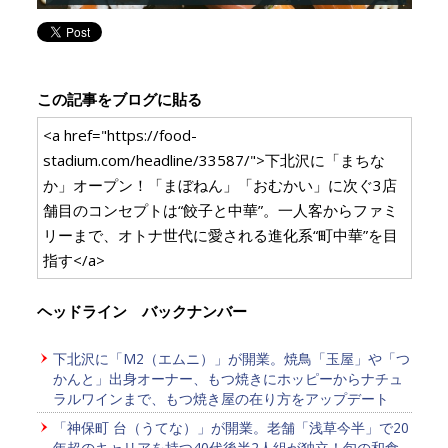
この記事をブログに貼る
<a href="https://food-
stadium.com/headline/33587/">下北沢に「まちな
か」オープン！「まぼねん」「おむかい」に次ぐ3店
舗目のコンセプトは“餃子と中華”。一人客からファミ
リーまで、オトナ世代に愛される進化系“町中華”を目
指す</a>
ヘッドライン バックナンバー
下北沢に「M2（エムニ）」が開業。焼鳥「玉屋」や「つ
かんと」出身オーナー、もつ焼きにホッピーからナチュ
ラルワインまで、もつ焼き屋の在り方をアップデート
「神保町 台（うてな）」が開業。老舗「浅草今半」で20
年超のキャリアを持つ40代後半2人組が独立！旬の和食