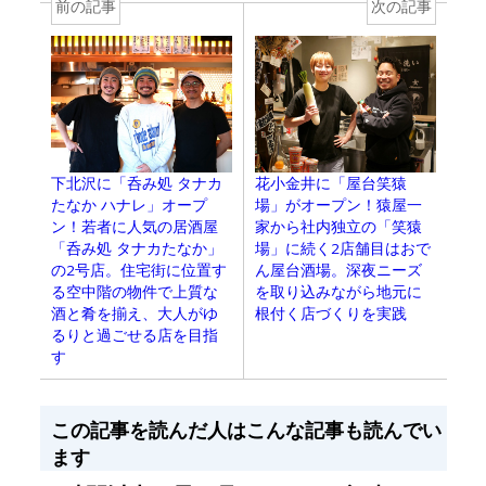
前の記事
次の記事
花小金井に「屋台笑猿
下北沢に「呑み処 タナカ
場」がオープン！猿屋一
たなか ハナレ」オープ
家から社内独立の「笑猿
ン！若者に人気の居酒屋
場」に続く2店舗目はおで
「呑み処 タナカたなか」
ん屋台酒場。深夜ニーズ
の2号店。住宅街に位置す
を取り込みながら地元に
る空中階の物件で上質な
根付く店づくりを実践
酒と肴を揃え、大人がゆ
るりと過ごせる店を目指
す
この記事を読んだ人はこんな記事も読んでい
ます