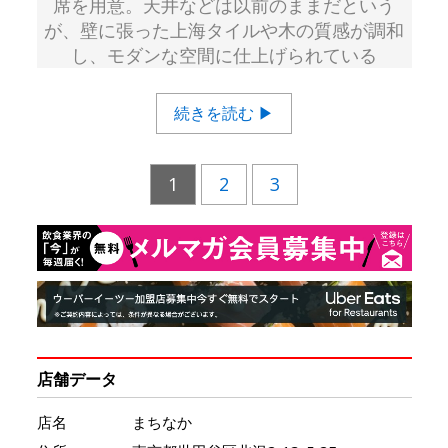
席を用意。天井などは以前のままだという
が、壁に張った上海タイルや木の質感が調和
し、モダンな空間に仕上げられている
続きを読む ▶
1
2
3
店舗データ
店名
まちなか