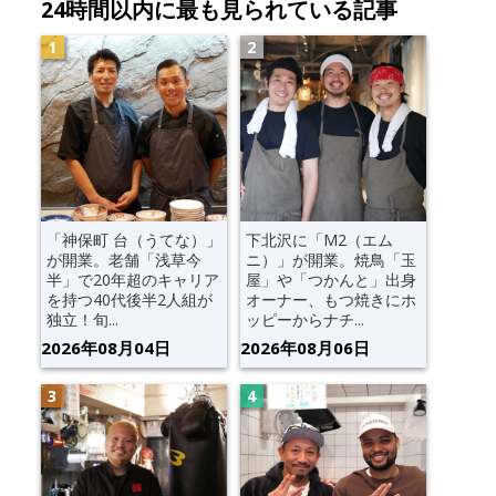
24時間以内に最も見られている記事
「神保町 台（うてな）」
下北沢に「M2（エム
が開業。老舗「浅草今
ニ）」が開業。焼鳥「玉
半」で20年超のキャリア
屋」や「つかんと」出身
を持つ40代後半2人組が
オーナー、もつ焼きにホ
独立！旬...
ッピーからナチ...
2026年08月04日
2026年08月06日