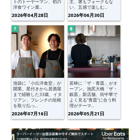
トのトーヤーマン、初の
主、箸もフォークもな
洋食ワイン業...
い、五感で楽しむ...
2026年04月28日
2026年06月30日
池袋に「小出洋食堂」が
若林に「ザ・青皿」がオ
開業。星付きから居酒屋
ープン。池尻大橋「ザ・
まで経験した33歳、イタ
銀皿」新店舗、街中華で
リアン、フレンチの垣根
よく見る”青皿“に合う料
を取り払っ...
理がテーマ...
2026年07月16日
2026年05月21日