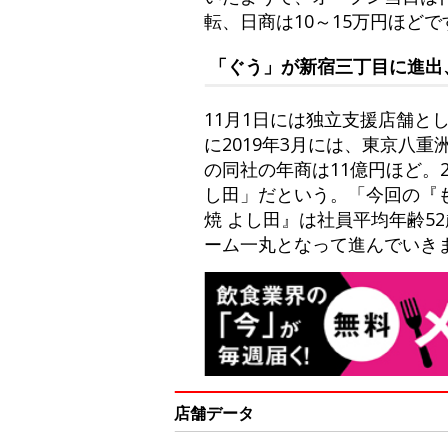
転、日商は10～15万円ほど
「ぐう」が新宿三丁目に進出
11月1日には独立支援店舗と
に2019年3月には、東京八
の同社の年商は11億円ほど。
し田」だという。「今回の『
焼 よし田』は社員平均年齢5
ーム一丸となって進んでいき
店舗データ