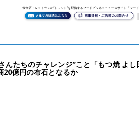
田 菊川店」がオープン。2021年までに年商20億円の布石となるか
飲食店・レストランの“トレンド”を配信するフードビジネスニュースサイト「フー
っさんたちのチャレンジ”こと「もつ焼 よし
商20億円の布石となるか