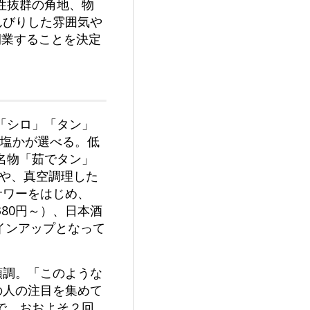
性抜群の角地、物
んびりした雰囲気や
開業することを決定
「シロ」「タン」
か塩かが選べる。低
名物「茹でタン」
）や、真空調理した
サワーをはじめ、
380円～）、日本酒
ラインアップとなって
順調。「このような
の人の注目を集めて
で、おおよそ２回