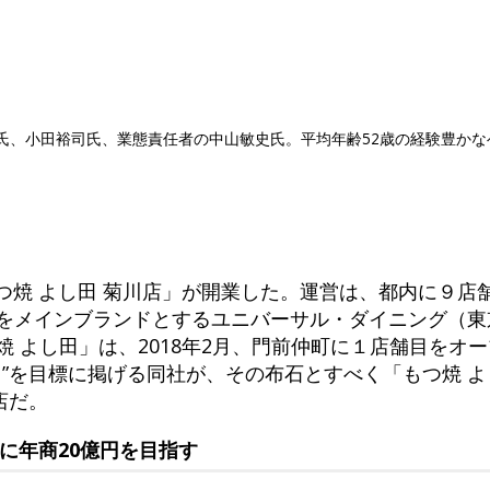
九氏、小田裕司氏、業態責任者の中山敏史氏。平均年齢52歳の経験豊か
もつ焼 よし田 菊川店」が開業した。運営は、都内に９店
」をメインブランドとするユニバーサル・ダイニング（東
焼 よし田」は、2018年2月、門前仲町に１店舗目をオ
0億円”を目標に掲げる同社が、その布石とすべく「もつ焼 
店だ。
でに年商20億円を目指す