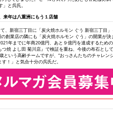
です」と呉氏。
、来年は八重洲にもう１店舗
して、新宿三丁目に「炭火焼ホルモン ぐう 新宿三丁目
重洲の創業店の隣にも「炭火焼ホルモン ぐう」の開業が
2021年までに年商20億円、あと９億円を達成するため
もつ焼 よし田 菊川店』で検証を重ね、今後の布石とし
2歳という高齢チームですが、“おっさんたちのチャレンジ
ます！」と気合十分の呉氏だ。