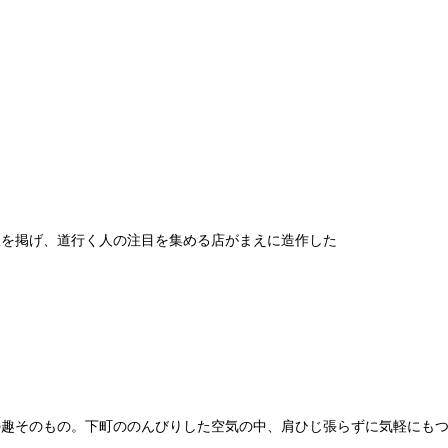
板を掲げ、道行く人の注目を集める店がまえに造作した
の趣そのもの。下町ののんびりした空気の中、肩ひじ張らずに気軽にも