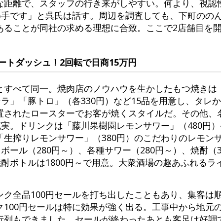
な距離で、スタッフの行き来がしやすい。何より、視認
決め手です」と呉氏は話す。周辺を調査しても、下町のの
あることが同社の求める理想に合致。ここで2店舗目を
ートダッシュ！2回転で日商15万円
とすべて同一。焼肉店のノウハウを生かしたもつ焼きは
シラ」「豚トロ」（各330円）など15品を用意し、タレ
置されたロースターでお客が焼くスタイルだ。その他、
充実。ドリンクは「藤川果樹園レモンサワー」（480円
「生搾りレモンサワー」（380円）のこだわりのレモン
ボール（280円～）、各種サワー（280円～）、焼酎（
焼酎ボトルは1800円～で用意。大衆酒場の趣あふれる
ンク全品100円セールを打ち出したこともあり、集客は
ク100円セールは特に効果が強く出る。工事中から地元
行列もできました。セールが終わったあとも客足は好調