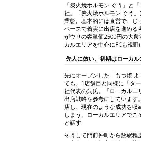
「炭火焼ホルモン ぐう」と「
社。「炭火焼ホルモン ぐう」
業態。基本的には直営で、じ
ペースで着実に出店を進める
がウリの客単価2500円の大
カルエリアを中心にFCも視野
先人に倣い、初期はローカル
先にオープンした「もつ焼 
ても、1店舗目と同様に「タ
社代表の呉氏。「ローカルエ
出店戦略を参考にしています
店し、現在のような成功を収
しまう。ローカルエリアでこ
と話す。
そうして門前仲町から数駅程