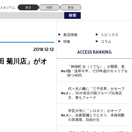
ドスタジアム」
東京
関西
東海
新店情報
トピックス
特集
コラム
2018.12.12
ACCESS RANKING
田 菊川店」がオ
「神保町 台（うてな）」が開業。老
舗「浅草今半」で20年超のキャリアを
No.1
持つ40代
代々木八幡に「三千世界」がオープ
ン。SGや長谷川稔グループ出身店
No.2
主、箸もフォーク
学芸大学に「シロネリ」がオープ
ン。自家製麺とラビオリ、本格焼酎
No.3
の居酒屋。自由が丘