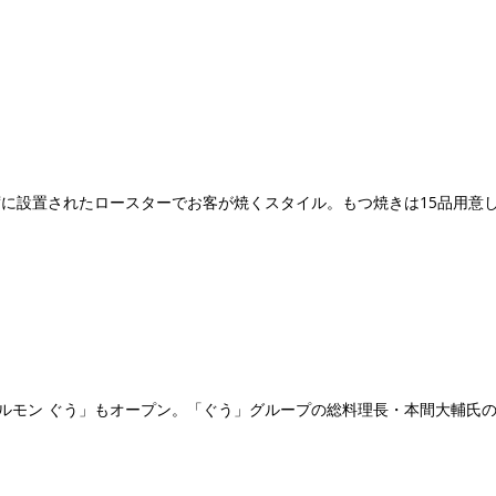
に設置されたロースターでお客が焼くスタイル。もつ焼きは15品用意し
ホルモン ぐう」もオープン。「ぐう」グループの総料理長・本間大輔氏