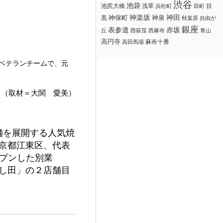
渋谷
池袋
浅草
目
池尻大橋
浜松町
田町
神楽坂
神田
黒
神保町
神泉
秋葉原
自由が
銀座
赤坂
表参道
丘
西荻窪
西麻布
青山
高円寺
麻布十番
高田馬場
なベテランチームで、元
（取材＝大関 愛美）
舗を展開する人気焼
京都江東区、代表
ープンした別業
よし田」の２店舗目