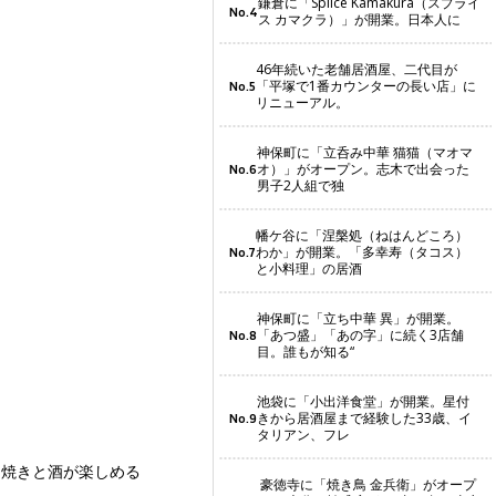
鎌倉に「Splice Kamakura（スプライ
No.4
ス カマクラ）」が開業。日本人に
46年続いた老舗居酒屋、二代目が
「平塚で1番カウンターの長い店」に
No.5
リニューアル。
神保町に「立呑み中華 猫猫（マオマ
オ）」がオープン。志木で出会った
No.6
男子2人組で独
幡ケ谷に「涅槃処（ねはんどころ）
わか」が開業。「多幸寿（タコス）
No.7
と小料理」の居酒
神保町に「立ち中華 異」が開業。
「あつ盛」「あの字」に続く3店舗
No.8
目。誰もが知る“
池袋に「小出洋食堂」が開業。星付
きから居酒屋まで経験した33歳、イ
No.9
タリアン、フレ
つ焼きと酒が楽しめる
豪徳寺に「焼き鳥 金兵衛」がオープ