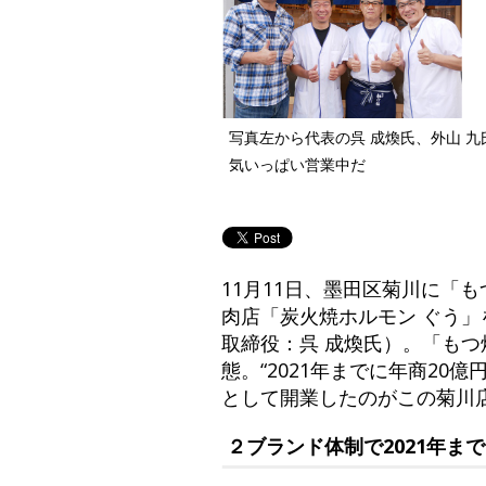
写真左から代表の呉 成煥氏、外山 
気いっぱい営業中だ
11月11日、墨田区菊川に「
肉店「炭火焼ホルモン ぐう
取締役：呉 成煥氏）。「もつ
態。“2021年までに年商2
として開業したのがこの菊川
２ブランド体制で2021年ま