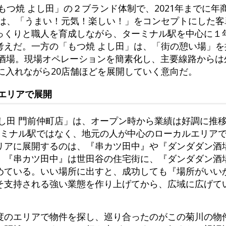
もつ焼 よし田」の２ブランド体制で、2021年までに年
は、「うまい！元気！楽しい！」をコンセプトにした客単
っくりと職人を育成しながら、ターミナル駅を中心に１
考えだ。一方の「もつ焼 よし田」は、「街の憩い場」を
衆酒場。現場オペレーションを簡素化し、主要線路から
に入れながら20店舗ほどを展開していく意向だ。
エリアで展開
よし田 門前仲町店」は、オープン時から業績は好調に推
ーミナル駅ではなく、地元の人が中心のローカルエリア
リアに展開するのは、『串カツ田中』や『ダンダダン酒
。『串カツ田中』は世田谷の住宅街に、『ダンダダン酒
めている。いい場所に出すと、成功しても『場所がいい
そ支持される強い業態を作り上げてから、広域に広げて
度のエリアで物件を探し、巡り合ったのがこの菊川の物