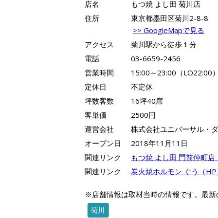
店名
もつ焼 よし田 菊川店
住所
東京都墨田区菊川2-8-8
>> GoogleMapで見る
アクセス
菊川駅から徒歩１分
電話
03-6659-2456
営業時間
15:00～23:00（LO22:00
定休日
不定休
坪数客数
16坪40席
客単価
2500円
運営会社
株式会社ユニバーサル・
オープン日
2018年11月11日
関連リンク
もつ焼 よし田 門前仲町店
関連リンク
炭火焼ホルモン ぐう（HP
※店舗情報は取材当時の情報です。最新
菊川