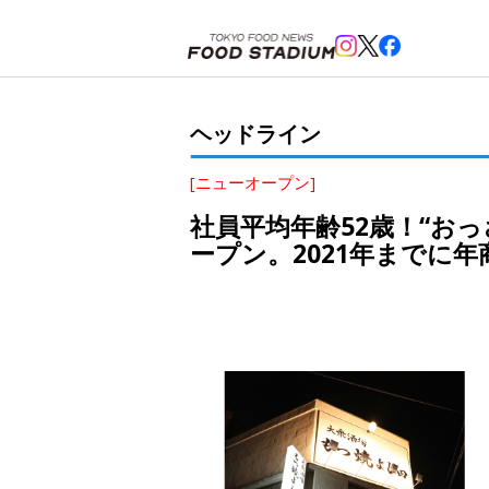
ホーム
>
ヘッドライン
>
菊川
>
社員平均年齢52歳！“おっさんたちのチャレンジ”こと「もつ焼 よし
ヘッドライン
[ニューオープン]
社員平均年齢52歳！“お
ープン。2021年までに年