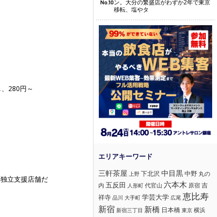
ン。大分の繁盛店がわずか2年で東京
No.10
移転、塩やタ
、280円～
三軒茶屋
中目黒
下北沢
中野
丸の
上野
の独立支援店舗だ
六本木
五反田
吉
内
代官山
人形町
原宿
恵比寿
学芸大学
祥寺
大手町
広尾
品川
新宿
新橋
日本橋
横浜
新宿三丁目
東京