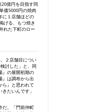
商20億円を目指す同
価5000円の焼肉
年に１店舗ほどの
掲げる、もつ焼き
は外れた下町のロー
移。２店舗目につい
で検討した」と、同
場』の展開初期の
場』は調布から出
から』と思われて
いきたいんです」
件だ。「門前仲町