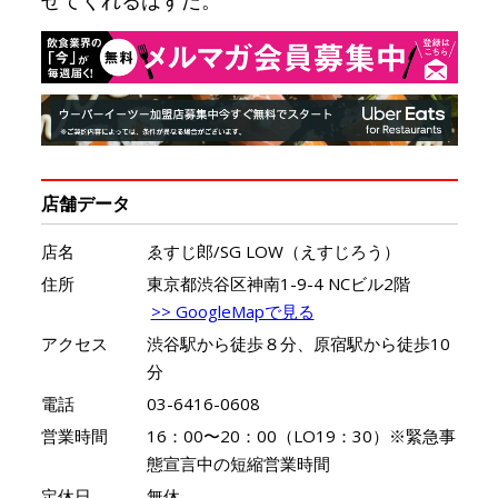
せてくれるはずだ。
店舗データ
店名
ゑすじ郎/SG LOW（えすじろう）
住所
東京都渋谷区神南1-9-4 NCビル2階
>> GoogleMapで見る
アクセス
渋谷駅から徒歩８分、原宿駅から徒歩10
分
電話
03-6416-0608
営業時間
16：00〜20：00（LO19：30）※緊急事
態宣言中の短縮営業時間
定休日
無休