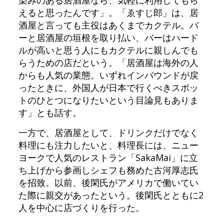
染みのある居酒屋なら、気軽に利用してもら
えると思ったんです」。「ゑすじ郎」は、居
酒屋と言っても主役はあくまでカクテル。バ
ーと居酒屋の垣根を取り払い、バーはハード
ルが高いと思う人にもカクテルに親しんでも
らうための店だという。「居酒屋は海外の人
からも人気の業態。いずれインバウンドが戻
ったときに、外国人が日本で行くべきスポッ
トのひとつになりたいという目論見もありま
す」とも話す。
一方で、居酒屋として、ドリンクだけでなく
料理にも注力したいと、料理長には、ニュー
ヨークで人気のレストラン「SakaMai」に立
ち上げから参画しシェフも務めた古河厚志氏
を招致。以前、後閑氏がアメリカで働いてい
た際に親交があったという。後閑氏とともに2
人を中心に店づくりを行った。