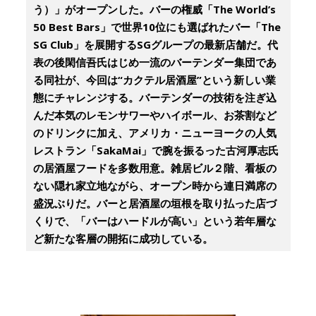
う）」がオープンした。バーの権威「The World’s
50 Best Bars」で世界10位にも選ばれたバー「The
SG Club」を展開するSGグループの最新店舗だ。代
表の後閑信吾氏はじめ一流のバーテンダー集団であ
る同社が、今回は“カクテル居酒屋”という新しい業
態にチャレンジする。バーテンダーの技術を注ぎ込
んだ本気のレモンサワーやハイボール、お茶割など
のドリンクに加え、アメリカ・ニューヨークの人気
レストラン「SakaMai」で腕を振るった古河厚志氏
の居酒屋フードを多数用意。雑居ビル２階、看板の
ない隠れ家立地ながら、オープン時から連日満席の
盛況ぶりだ。バーと居酒屋の垣根を取り払った店づ
くりで、「バーはハードルが高い」という若年層な
ど新たな客層の開拓に成功している。