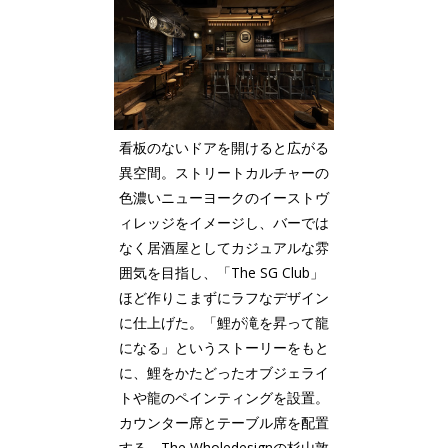
看板のないドアを開けると広がる
異空間。ストリートカルチャーの
色濃いニューヨークのイーストヴ
ィレッジをイメージし、バーでは
なく居酒屋としてカジュアルな雰
囲気を目指し、「The SG Club」
ほど作りこまずにラフなデザイン
に仕上げた。「鯉が滝を昇って龍
になる」というストーリーをもと
に、鯉をかたどったオブジェライ
トや龍のペインティングを設置。
カウンター席とテーブル席を配置
する。The Wholedesignの杉山敦