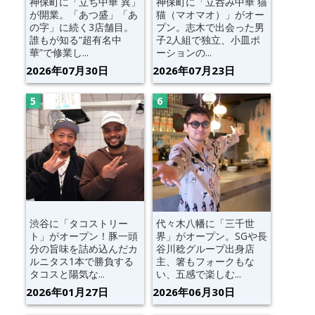
神保町に「立ち中華 異」
神保町に「立呑み中華 猫
が開業。「あつ盛」「あ
猫（マオマオ）」がオー
の字」に続く3店舗目。
プン。志木で出会った男
誰もが知る“超有名中
子2人組で独立、小皿ポ
華”で修業し...
ーションの...
2026年07月30日
2026年07月23日
渋谷に「タコストリー
代々木八幡に「三千世
ト」がオープン！豚一頭
界」がオープン。SGや長
分の旨味を詰め込んだカ
谷川稔グループ出身店
ルニタス1本で勝負する
主、箸もフォークもな
タコスと陽気な...
い、五感で楽しむ...
2026年01月27日
2026年06月30日