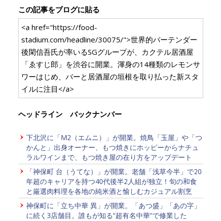
この記事をブログに貼る
<a href="https://food-
stadium.com/headline/30075/">世界的バーテンダー
後閑信吾氏が率いるSGグループが、カクテル居酒屋
「ゑすじ郎」を渋谷に開業。渾身の14種類のレモンサ
ワーはじめ、バーと居酒屋の垣根を取り払った新スタ
イルに注目</a>
ヘッドライン バックナンバー
下北沢に「M2（エムニ）」が開業。焼鳥「玉屋」や「つ
かんと」出身オーナー、もつ焼きにホッピーからナチュ
ラルワインまで、もつ焼き屋の在り方をアップデート
「神保町 台（うてな）」が開業。老舗「浅草今半」で20
年超のキャリアを持つ40代後半2人組が独立！旬の和食
と厳選肉料理を各地の純米酒と愉しむカジュアル割烹
神保町に「立ち中華 異」が開業。「あつ盛」「あの字」
に続く3店舗目。誰もが知る“超有名中華”で修業した