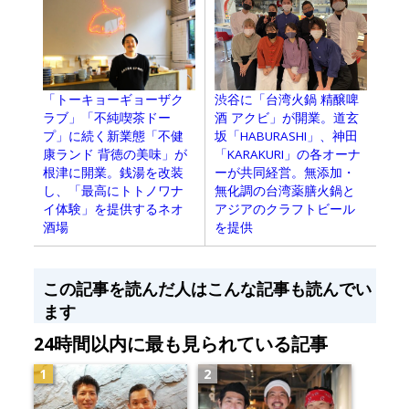
「トーキョーギョーザク
渋谷に「台湾火鍋 精醸啤
ラブ」「不純喫茶ドー
酒 アクビ」が開業。道玄
プ」に続く新業態「不健
坂「HABURASHI」、神田
康ランド 背徳の美味」が
「KARAKURI」の各オーナ
根津に開業。銭湯を改装
ーが共同経営。無添加・
し、「最高にトトノワナ
無化調の台湾薬膳火鍋と
イ体験」を提供するネオ
アジアのクラフトビール
酒場
を提供
この記事を読んだ人はこんな記事も読んでい
ます
24時間以内に最も見られている記事