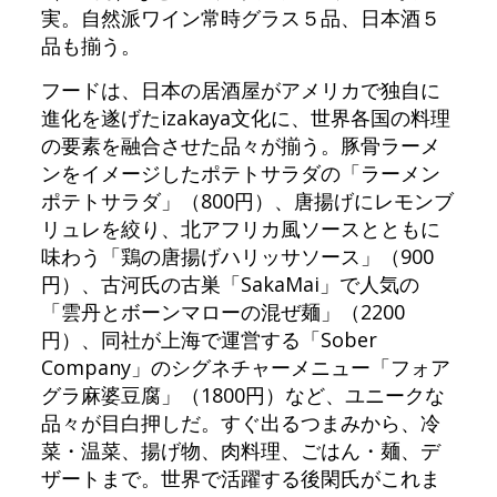
実。自然派ワイン常時グラス５品、日本酒５
品も揃う。
フードは、日本の居酒屋がアメリカで独自に
進化を遂げたizakaya文化に、世界各国の料理
の要素を融合させた品々が揃う。豚骨ラーメ
ンをイメージしたポテトサラダの「ラーメン
ポテトサラダ」（800円）、唐揚げにレモンブ
リュレを絞り、北アフリカ風ソースとともに
味わう「鶏の唐揚げハリッサソース」（900
円）、古河氏の古巣「SakaMai」で人気の
「雲丹とボーンマローの混ぜ麺」（2200
円）、同社が上海で運営する「Sober
Company」のシグネチャーメニュー「フォア
グラ麻婆豆腐」（1800円）など、ユニークな
品々が目白押しだ。すぐ出るつまみから、冷
菜・温菜、揚げ物、肉料理、ごはん・麺、デ
ザートまで。世界で活躍する後閑氏がこれま