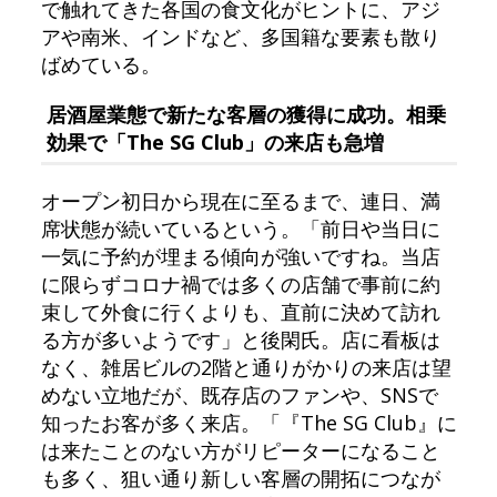
で触れてきた各国の食文化がヒントに、アジ
アや南米、インドなど、多国籍な要素も散り
ばめている。
居酒屋業態で新たな客層の獲得に成功。相乗
効果で「The SG Club」の来店も急増
オープン初日から現在に至るまで、連日、満
席状態が続いているという。「前日や当日に
一気に予約が埋まる傾向が強いですね。当店
に限らずコロナ禍では多くの店舗で事前に約
束して外食に行くよりも、直前に決めて訪れ
る方が多いようです」と後閑氏。店に看板は
なく、雑居ビルの2階と通りがかりの来店は望
めない立地だが、既存店のファンや、SNSで
知ったお客が多く来店。「『The SG Club』に
は来たことのない方がリピーターになること
も多く、狙い通り新しい客層の開拓につなが