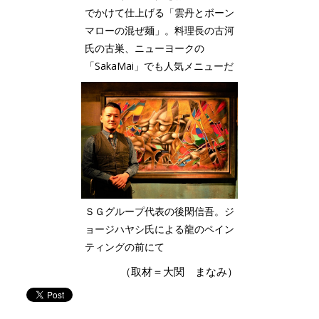
でかけて仕上げる「雲丹とボーン
マローの混ぜ麺」。料理長の古河
氏の古巣、ニューヨークの
「SakaMai」でも人気メニューだ
ＳＧグループ代表の後閑信吾。ジ
ョージハヤシ氏による龍のペイン
ティングの前にて
（取材＝大関 まなみ）