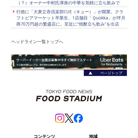
（？）オーナー中村氏渾身の中華を気軽に立ち飲みで
行徳に「大衆立吞倶楽部CUE（キュー）」が開業。クラ
フトビアマーケット卒業生、1店舗目「Ｑuokka」が坪月
商70万円超の繁盛店に。至近に“焼酎立ち飲み”を出店
ヘッドライン一覧トップへ
コンテンツ
地域