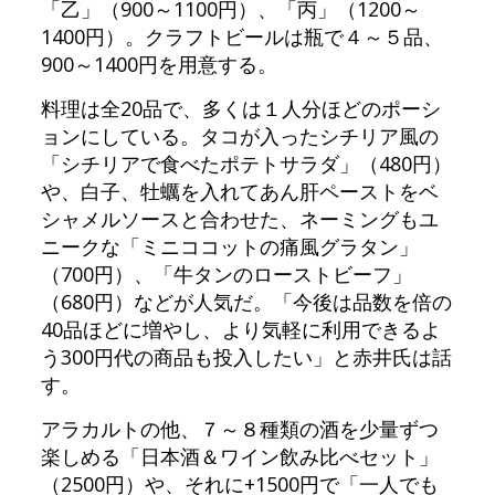
「乙」（900～1100円）、「丙」（1200～
1400円）。クラフトビールは瓶で４～５品、
900～1400円を用意する。
料理は全20品で、多くは１人分ほどのポーシ
ョンにしている。タコが入ったシチリア風の
「シチリアで食べたポテトサラダ」（480円）
や、白子、牡蠣を入れてあん肝ペーストをベ
シャメルソースと合わせた、ネーミングもユ
ニークな「ミニココットの痛風グラタン」
（700円）、「牛タンのローストビーフ」
（680円）などが人気だ。「今後は品数を倍の
40品ほどに増やし、より気軽に利用できるよ
う300円代の商品も投入したい」と赤井氏は話
す。
アラカルトの他、７～８種類の酒を少量ずつ
楽しめる「日本酒＆ワイン飲み比べセット」
（2500円）や、それに+1500円で「一人でも