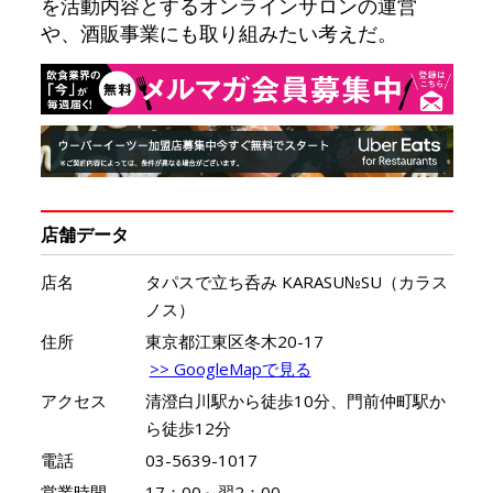
を活動内容とするオンラインサロンの運営
や、酒販事業にも取り組みたい考えだ。
店舗データ
店名
タパスで立ち呑み KARASU№SU（カラス
ノス）
住所
東京都江東区冬木20-17
>> GoogleMapで見る
アクセス
清澄白川駅から徒歩10分、門前仲町駅か
ら徒歩12分
電話
03-5639-1017
営業時間
17：00～翌2：00