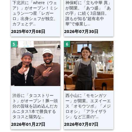
下北沢に「where（ウェ
神保町に「立ち中華 異」
ア）」がオープン！ミシ
が開業。「あつ盛」「あ
ュラン一つ星「レガー
の字」に続く3店舗目。
ロ」出身シェフが独立、
誰もが知る“超有名中
カフェとデ...
華”で修業し...
2025年07月08日
2026年07月30日
渋谷に「タコストリー
西小山に「モモンガツ
ト」がオープン！豚一頭
ー」が開業。エヌイーエ
分の旨味を詰め込んだカ
ス「オモウツボ」「メジ
ルニタス1本で勝負する
ロオシ」「アライザラ
タコスと陽気な...
シ」など三茶の“...
2026年01月27日
2026年07月07日