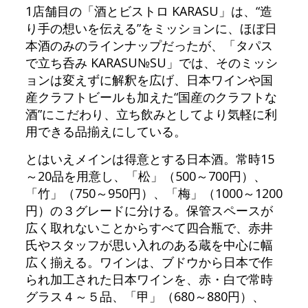
1店舗目の「酒とビストロ KARASU」は、“造
り手の想いを伝える”をミッションに、ほぼ日
本酒のみのラインナップだったが、「タパス
で立ち呑み KARASU№SU」では、そのミッシ
ョンは変えずに解釈を広げ、日本ワインや国
産クラフトビールも加えた“国産のクラフトな
酒”にこだわり、立ち飲みとしてより気軽に利
用できる品揃えにしている。
とはいえメインは得意とする日本酒。常時15
～20品を用意し、「松」（500～700円）、
「竹」（750～950円）、「梅」（1000～1200
円）の３グレードに分ける。保管スペースが
広く取れないことからすべて四合瓶で、赤井
氏やスタッフが思い入れのある蔵を中心に幅
広く揃える。ワインは、ブドウから日本で作
られ加工された日本ワインを、赤・白で常時
グラス４～５品、「甲」（680～880円）、