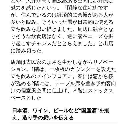
とや、天井が高く開放感ある空間に赤井氏は
魅力を感じたという。「閑静な住宅街です
が、住んでいるのは経済的に余裕がある人が
多いと睨み、そういった層が日常的に使える
立ち飲みを思い描きました。周辺に競合とな
りそうな飲食店はなく、逆に潜在ニーズを掘
り起こすチャンスだととらえました」と出店
に踏み切った。
店舗は古民家のよさを生かしながらリノベー
ション。1階は、一枚板のカウンターを設えた
立ち飲みのメインフロアに。春には窓から桜
が臨める2階には、テーブル席を置き予約客向
けの個室風空間に仕上げ、３階はストックス
ペースとした。
日本酒、ワイン、ビールなど“国産酒”を揃
え、造り手の想いを伝える