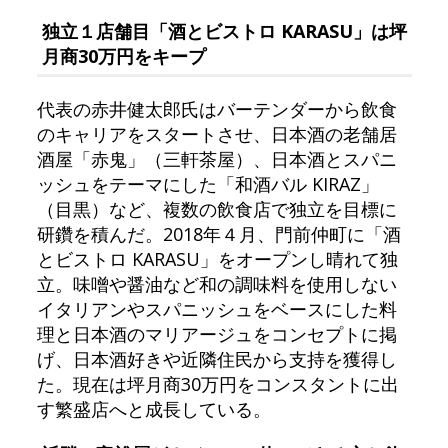
独立１店舗目「酒とビストロ KARASU」は坪
月商30万円をキープ
代表の赤井健太郎氏はバーテンダーから飲食
のキャリアをスタートさせ、日本酒の老舗居
酒屋「赤鬼」（三軒茶屋）、日本酒とスパニ
ッシュをテーマにした「和酒バル KIRAZ」
（目黒）など、複数の飲食店で独立を目標に
研鑽を積んだ。2018年４月、門前仲町に「酒
とビストロ KARASU」をオープンし晴れて独
立。味噌や醤油など和の調味料を使用しない
イタリアンやスパニッシュをベースにした料
理と日本酒のマリアージュをコンセプトに掲
げ、日本酒好きや近隣住民から支持を獲得し
た。現在は坪月商30万円をコンスタントに出
す繁盛店へと成長している。