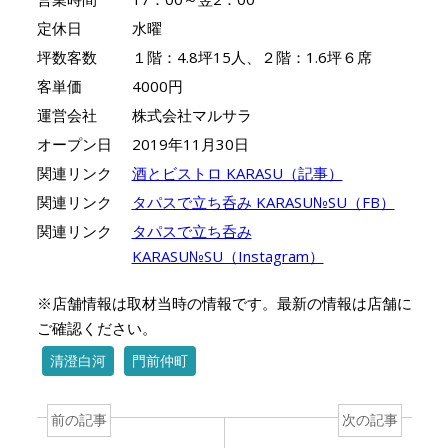
定休日
水曜
坪数客数
１階：4.8坪15人、２階：1.6坪６席
客単価
4000円
運営会社
株式会社マルサラ
オープン日
2019年11月30日
関連リンク
酒とビストロ KARASU（記事）
関連リンク
タパスで立ち呑み KARASU№SU（FB）
関連リンク
タパスで立ち呑み
KARASU№SU（Instagram）
※店舗情報は取材当時の情報です。最新の情報は店舗に
ご確認ください。
清澄白河
門前仲町
前の記事
次の記事