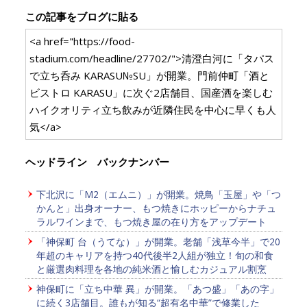
この記事をブログに貼る
<a href="https://food-
stadium.com/headline/27702/">清澄白河に「タパス
で立ち呑み KARASU№SU」が開業。門前仲町「酒と
ビストロ KARASU」に次ぐ2店舗目、国産酒を楽しむ
ハイクオリティ立ち飲みが近隣住民を中心に早くも人
気</a>
ヘッドライン バックナンバー
下北沢に「M2（エムニ）」が開業。焼鳥「玉屋」や「つ
かんと」出身オーナー、もつ焼きにホッピーからナチュ
ラルワインまで、もつ焼き屋の在り方をアップデート
「神保町 台（うてな）」が開業。老舗「浅草今半」で20
年超のキャリアを持つ40代後半2人組が独立！旬の和食
と厳選肉料理を各地の純米酒と愉しむカジュアル割烹
神保町に「立ち中華 異」が開業。「あつ盛」「あの字」
に続く3店舗目。誰もが知る“超有名中華”で修業した