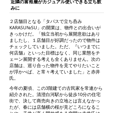
近隣の富裕層がカジュアル使いできる立ち飲
みに
２店舗目となる「タパスで立ち呑み
KARASU№SU」の開業は、物件との出合いが
きっかけだ。「独立当初から展開意欲はあり
ましたし、１店舗目が好調だったので物件は
チェックしていました。ただ、『いつまでに
何店舗』といった目標はなく、同じ業態をチ
ェーン展開する考えも全くありません。次の
店舗は、巡り合った物件を見てやりたいこと
が浮かべば、と常々考えていました」と赤井
氏。
今年の夏頃、この3階建ての古民家を常連から
紹介された。清澄白河駅から徒歩10分の住宅
街で、決して商売向きの立地とは言えなかっ
たが、春には店舗横の桜が見どころになるこ