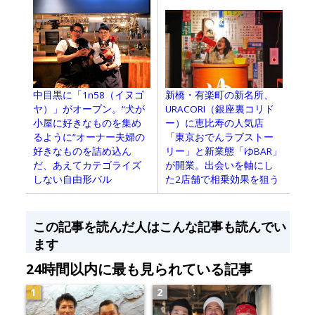
中目黒に「1n58（イヌゴ
新橋・有楽町の新名所、
ヤ）」がオープン。“犬が
URACORI（銀座裏コリド
小屋に好きなものを集め
ー）に恵比寿の人気店
るように”オーナー夫婦の
「東京おでんラブストー
好きなものを詰め込ん
リー」と新業態「ゆBAR」
だ、あえてカテゴライズ
が開業。出会いを軸にし
しない自由形バル
た2店舗で相乗効果を狙う
この記事を読んだ人はこんな記事も読んでい
ます
24時間以内に最も見られている記事