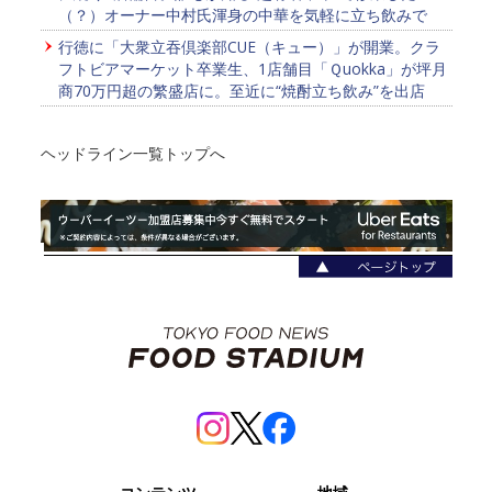
（？）オーナー中村氏渾身の中華を気軽に立ち飲みで
行徳に「大衆立吞倶楽部CUE（キュー）」が開業。クラ
フトビアマーケット卒業生、1店舗目「Ｑuokka」が坪月
商70万円超の繁盛店に。至近に“焼酎立ち飲み”を出店
ヘッドライン一覧トップへ