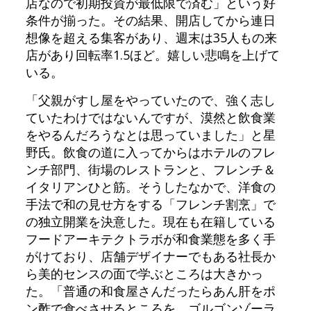
店なので初期投資が最低限で済む」という好
条件が揃った。その結果、開店してから連日
想像を超える集客があり、週末は35人もの来
店があり回転率1.5ほど。嬉しい悲鳴を上げて
いる。
「父親がすし屋をやっていたので、強く志し
ていたわけではないんですが、漠然と飲食業
をやるんだろうなとは思っていました」と星
野氏。飲食の道に入ってからはホテルのフレ
ンチ部門、街場のレストランと、フレンチ＆
イタリアンひと筋。そうしたなかで、洋食の
手法で和の見せ方をする「フレンチ割烹」で
の独立開業を決意した。現在も在籍している
フードアーキテクトラボが和食業態を多く手
がけており、店舗デザイナーでもある社長か
ら美的センスの面で学ぶところは大きかっ
た。「普通の和食屋さんだったらあん肝をポ
ン酢で食べさせるところを、ゴルゴンゾーラ