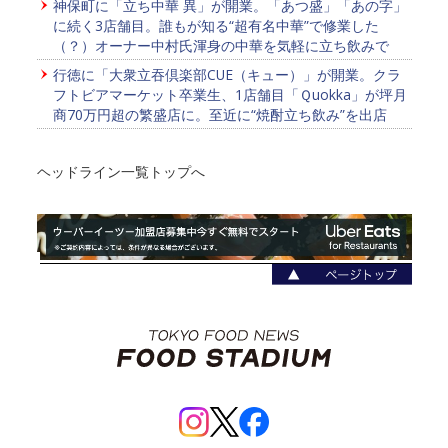
神保町に「立ち中華 異」が開業。「あつ盛」「あの字」
に続く3店舗目。誰もが知る“超有名中華”で修業した
（？）オーナー中村氏渾身の中華を気軽に立ち飲みで
行徳に「大衆立吞倶楽部CUE（キュー）」が開業。クラ
フトビアマーケット卒業生、1店舗目「Ｑuokka」が坪月
商70万円超の繁盛店に。至近に“焼酎立ち飲み”を出店
ヘッドライン一覧トップへ