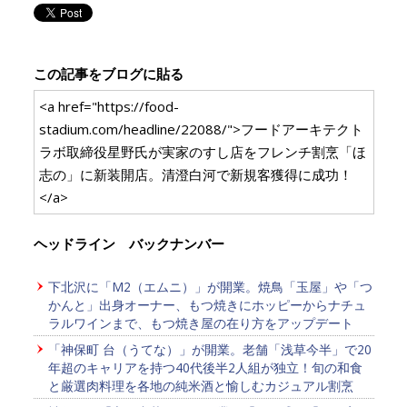
この記事をブログに貼る
<a href="https://food-
stadium.com/headline/22088/">フードアーキテクト
ラボ取締役星野氏が実家のすし店をフレンチ割烹「ほ
志の」に新装開店。清澄白河で新規客獲得に成功！
</a>
ヘッドライン バックナンバー
下北沢に「M2（エムニ）」が開業。焼鳥「玉屋」や「つ
かんと」出身オーナー、もつ焼きにホッピーからナチュ
ラルワインまで、もつ焼き屋の在り方をアップデート
「神保町 台（うてな）」が開業。老舗「浅草今半」で20
年超のキャリアを持つ40代後半2人組が独立！旬の和食
と厳選肉料理を各地の純米酒と愉しむカジュアル割烹