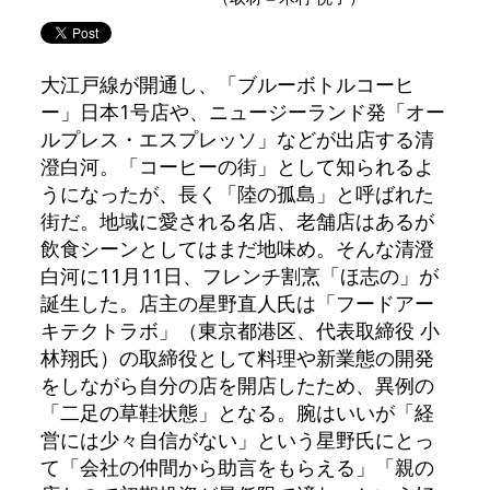
大江戸線が開通し、「ブルーボトルコーヒ
ー」日本1号店や、ニュージーランド発「オー
ルプレス・エスプレッソ」などが出店する清
澄白河。「コーヒーの街」として知られるよ
うになったが、長く「陸の孤島」と呼ばれた
街だ。地域に愛される名店、老舗店はあるが
飲食シーンとしてはまだ地味め。そんな清澄
白河に11月11日、フレンチ割烹「ほ志の」が
誕生した。店主の星野直人氏は「フードアー
キテクトラボ」（東京都港区、代表取締役 小
林翔氏）の取締役として料理や新業態の開発
をしながら自分の店を開店したため、異例の
「二足の草鞋状態」となる。腕はいいが「経
営には少々自信がない」という星野氏にとっ
て「会社の仲間から助言をもらえる」「親の