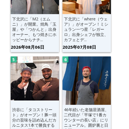
下北沢に「M2（エム
下北沢に「where（ウェ
ニ）」が開業。焼鳥「玉
ア）」がオープン！ミシ
屋」や「つかんと」出身
ュラン一つ星「レガー
オーナー、もつ焼きにホ
ロ」出身シェフが独立、
ッピーからナチ...
カフェとデ...
2026年08月06日
2025年07月08日
渋谷に「タコストリー
46年続いた老舗居酒屋、
ト」がオープン！豚一頭
二代目が「平塚で1番カ
分の旨味を詰め込んだカ
ウンターの長い店」にリ
ルニタス1本で勝負する
ニューアル。囲炉裏と日