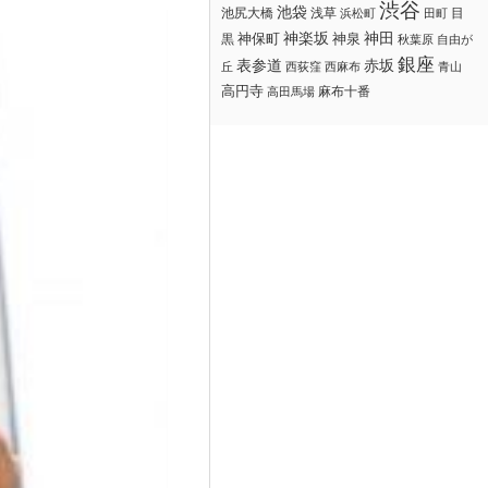
渋谷
池袋
浅草
目
池尻大橋
浜松町
田町
神楽坂
神田
黒
神保町
神泉
秋葉原
自由が
銀座
赤坂
表参道
丘
西荻窪
西麻布
青山
高円寺
麻布十番
高田馬場