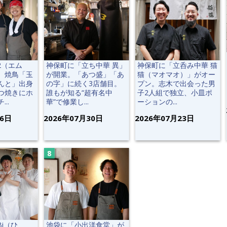
2（エム
神保町に「立ち中華 異」
神保町に「立呑み中華 猫
。焼鳥「玉
が開業。「あつ盛」「あ
猫（マオマオ）」がオー
んと」出身
の字」に続く3店舗目。
プン。志木で出会った男
つ焼きにホ
誰もが知る“超有名中
子2人組で独立、小皿ポ
..
華”で修業し...
ーションの...
06日
2026年07月30日
2026年07月23日
Bi（ひ
池袋に「小出洋食堂」が