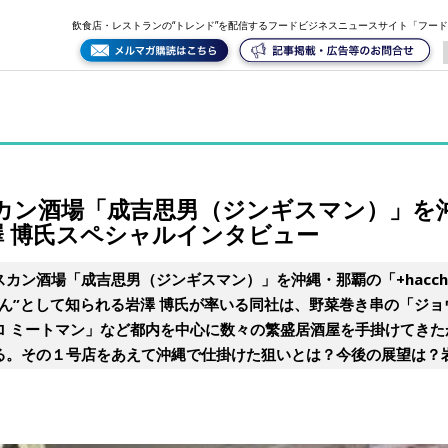
りに展開開始！代表・岩澤 博氏スペシャルインタビュー
飲食店・レストランの“トレンド”を配信するフードビジネスニュースサイト「フー
カン酒場「成吉思男（ジンギスマン）」を
 博氏スペシャルインタビュー
カン酒場「成吉思男（ジンギスマン）」を沖縄・那覇の「+hacch
ん”として知られる岩澤 博氏が率いる同社は、野菜巻き串の「ジ
ロ ミートマン」など都内を中心に数々の繁盛居酒屋を手掛けてきた
る。その１号店をあえて沖縄で仕掛けた狙いとは？今後の展望は？