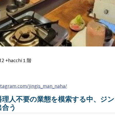
 +hacchi１階
stagram.com/jingis_man_naha/
料理人不要の業態を模索する中、ジ
出合う