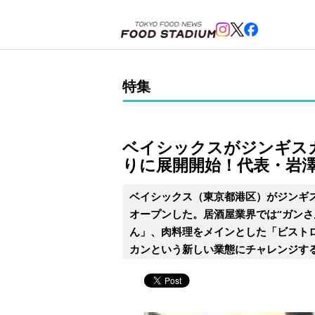
ホーム
>
特集
>
ベイシックスがジンギスカン酒場「成吉思男（ジンギスマン）」を沖縄1号店を皮切
特集
ベイシックスがジンギス
りに展開開始！代表・岩澤
ベイシックス（東京都港区）がジンギス
オープンした。居酒屋業界では“ガンさ
ん」、肉料理をメインとした「ビスト
カンという新しい業態にチャレンジす