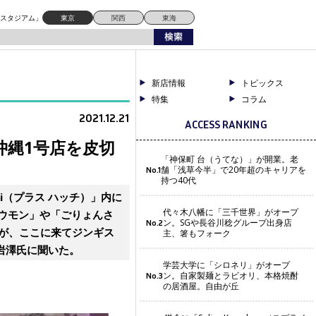
ドスタジアム」
東京
関西
東海
新店情報
トピックス
特集
コラム
2021.12.21
ACCESS RANKING
沖縄1号店を皮切
「神保町 台（うてな）」が開業。老
舗「浅草今半」で20年超のキャリアを
No.1
持つ40代
i（プラス ハッチ）」内に
代々木八幡に「三千世界」がオープ
ョウモン」や「ごりょんさ
ン。SGや長谷川稔グループ出身店
No.2
が、ここに来てジンギス
主、箸もフォーク
岩澤氏に聞いた。
学芸大学に「シロネリ」がオープ
ン。自家製麺とラビオリ、本格焼酎
No.3
の居酒屋。自由が丘