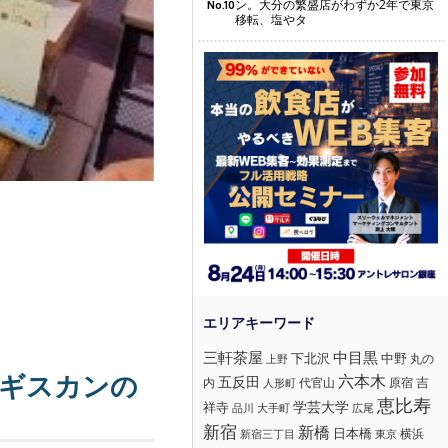
ン。大分の繁盛店がわずか2年で東京
No.10
移転、塩やタ
三軒茶屋
中目黒
下北沢
中野
丸の
上野
ンギスカンの
六本木
五反田
吉
内
代官山
人形町
原宿
恵比寿
学芸大学
祥寺
大手町
広尾
品川
新宿
新橋
日本橋
横浜
新宿三丁目
東京