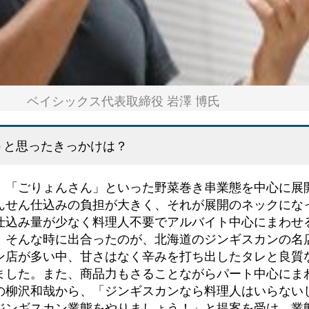
ベイシックス代表取締役 岩澤 博氏
うと思ったきっかけは？
」「ごりょんさん」といった野菜巻き串業態を中心に展
んせん仕込みの負担が大きく、それが展開のネックにな
仕込み量が少なく料理人不要でアルバイト中心にまわせ
。そんな時に出合ったのが、北海道のジンギスカンの名
ン店が多い中、甘さはなく辛みを打ち出したタレと良質
ました。また、商品力もさることながらパート中心にま
の柳沢和哉から、「ジンギスカンなら料理人はいらない
ジンギスカン業態をやりましょう！」と提案を受け、業