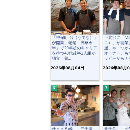
「神保町 台（うてな）」
下北沢に「M
が開業。老舗「浅草今
ニ）」が開業
半」で20年超のキャリア
屋」や「つか
を持つ40代後半2人組が
オーナー、も
独立！旬...
ッピーからナチ.
2026年08月04日
2026年08月
代々木八幡に「三千世
北千住に「Hi