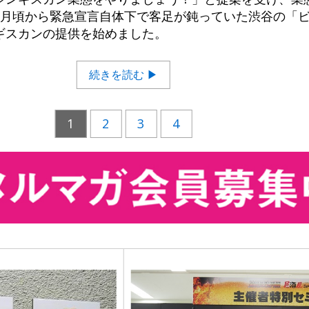
8月頃から緊急宣言自体下で客足が鈍っていた渋谷の「ビ
ギスカンの提供を始めました。
続きを読む ▶
1
2
3
4