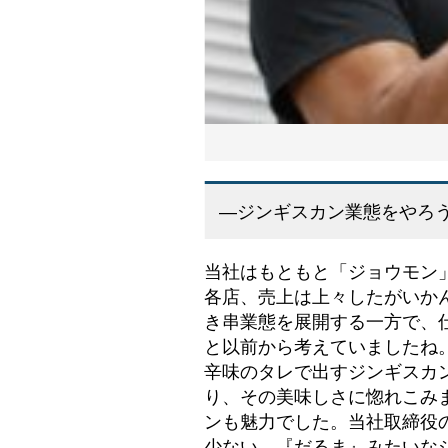
―ジンギスカン業態をやろ
当社はもともと「ジョウモン
各店、売上は上々したがいか
き串業態を展開する一方で、
と以前から考えていましたね
辛味のタレで出すジンギスカ
り、その美味しさに惚れこみ
ンも魅力でした。当社取締役
少ない。『だるま』みたいな