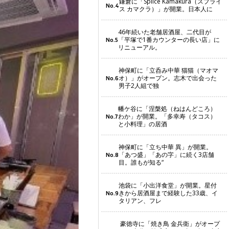
鎌倉に「Splice Kamakura（スプライ
No.4
ス カマクラ）」が開業。日本人に
46年続いた老舗居酒屋、二代目が
「平塚で1番カウンターの長い店」に
No.5
リニューアル。
神保町に「立呑み中華 猫猫（マオマ
オ）」がオープン。志木で出会った
No.6
男子2人組で独
幡ケ谷に「涅槃処（ねはんどころ）
わか」が開業。「多幸寿（タコス）
No.7
と小料理」の居酒
神保町に「立ち中華 異」が開業。
「あつ盛」「あの字」に続く3店舗
No.8
目。誰もが知る“
池袋に「小出洋食堂」が開業。星付
きから居酒屋まで経験した33歳、イ
No.9
タリアン、フレ
豪徳寺に「焼き鳥 金兵衛」がオープ